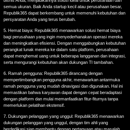
bisnis Anda, menjadikannya solusi ideal untuk perusahaan dari
semua ukuran. Baik Anda startup kecil atau perusahaan besar,
Republik365 dapat berkembang untuk memenuhi kebutuhan dan
persyaratan Anda yang terus berubah.
5. Hemat biaya: Republik365 menawarkan solusi hemat biaya
bagi perusahaan yang ingin menyederhanakan operasi mereka
dan meningkatkan efisiensi. Dengan menggabungkan kebutuhan
perangkat lunak mereka ke dalam satu platform, perusahaan
dapat menghemat uang untuk beberapa langganan dan integrasi,
serta mengurangi kebutuhan akan dukungan TI tambahan.
6. Ramah pengguna: Republik365 dirancang dengan
mempertimbangkan pengguna akhir, menawarkan antarmuka
ramah pengguna yang mudah dinavigasi dan digunakan. Hal ini
memastikan bahwa karyawan dapat dengan cepat beradaptasi
dengan platform dan mulai memanfaatkan fitur-fiturnya tanpa
memerlukan pelatihan ekstensif.
7. Dukungan pelanggan yang unggul: Republik365 menawarkan
dukungan pelanggan yang unggul, dengan tim ahli yang
berdedikasi siap membantu dengan pertanyaan atau masalah