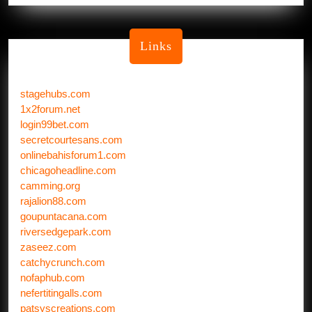
Links
stagehubs.com
1x2forum.net
login99bet.com
secretcourtesans.com
onlinebahisforum1.com
chicagoheadline.com
camming.org
rajalion88.com
goupuntacana.com
riversedgepark.com
zaseez.com
catchycrunch.com
nofaphub.com
nefertitingalls.com
patsyscreations.com