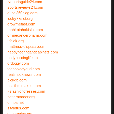
tvsportsguide24.com
sportsreviews24.com
dubai360blog.com
lucky77slot.org
growmefast.com
mahkotahokislot.com
onlinecancerpharm.com
ufalek.org
mattress-disposal.com
happyflooringandcabinets.com
bodybuildinglife.co
qrdoggy.com
technologygud.com
realshocknews.com
pickgb.com
healthmistakes.com
ksfashiondresses.com
patterntrader.org
cnhpa.net
sitalotus.com
supernotes.org