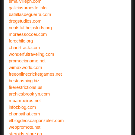
smallvilleph.com
galiciasuroeste.info
batallasdeguerra.com
dregstudios.com
neatstuffhelpskids.org
moraessoccer.com
forochile.org
chart-track.com
wonderfultraveling.com
promocioname.net
wimaxworld.com
freeonlinecricketgames.net
bestcashing.biz
firerestrictions.us
archiesbrooklyn.com
muambeiros.net
infozblog.com
chonbaihat.com
elblogdeoscargonzalez.com
webpromote.net
steroids-store.co