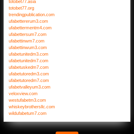
totobet77.asia
totobet77.org
trendingpublication.com
ufabettererum3.com
ufabettermentm4.com
ufabettersum7.com
ufabettinwm7.com
ufabettinwum3.com
ufabetunitedm3.com
ufabetunitedm7.com
ufabetuskedm7.com
ufabetutoredm3.com
ufabetutoredm7.com
ufabetvalleyum3.com
veloxview.com
westufabetm3.com
whiskeybrothersllc.com
wildufabetum7.com