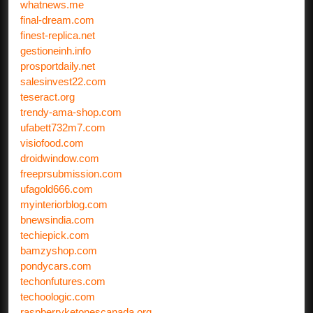
whatnews.me
final-dream.com
finest-replica.net
gestioneinh.info
prosportdaily.net
salesinvest22.com
teseract.org
trendy-ama-shop.com
ufabett732m7.com
visiofood.com
droidwindow.com
freeprsubmission.com
ufagold666.com
myinteriorblog.com
bnewsindia.com
techiepick.com
bamzyshop.com
pondycars.com
techonfutures.com
techoologic.com
raspberryketonescanada.org