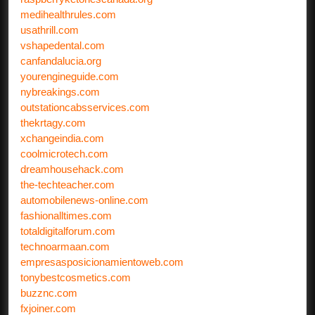
medihealthrules.com
usathrill.com
vshapedental.com
canfandalucia.org
yourengineguide.com
nybreakings.com
outstationcabsservices.com
thekrtagy.com
xchangeindia.com
coolmicrotech.com
dreamhousehack.com
the-techteacher.com
automobilenews-online.com
fashionalltimes.com
totaldigitalforum.com
technoarmaan.com
empresasposicionamientoweb.com
tonybestcosmetics.com
buzznc.com
fxjoiner.com