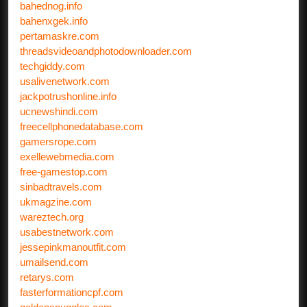
bahednog.info
bahenxgek.info
pertamaskre.com
threadsvideoandphotodownloader.com
techgiddy.com
usalivenetwork.com
jackpotrushonline.info
ucnewshindi.com
freecellphonedatabase.com
gamersrope.com
exellewebmedia.com
free-gamestop.com
sinbadtravels.com
ukmagzine.com
wareztech.org
usabestnetwork.com
jessepinkmanoutfit.com
umailsend.com
retarys.com
fasterformationcpf.com