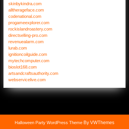
skinbykindra.com
alltherageface.com
codenational.com
progameexplorer.com
rockislandroastery.com
directselling-pro.com
revenuealarm.com
lurab.com
ignitioncoilguide.com
mytechcomputer.com
bioslot168.com
artsandcraftsauthority.com
webservicelive.com
Halloween Party WordPress Theme
By VWThemes