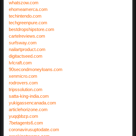
whatszow.com
ehomeamerca.com
techintendo.com
techgreenpure.com
bestdropshipstore.com
cartelreviews.com
surfsway.com
nailartproduct.com
digitactseed.com
lvlcraft.com
90secondmoneyloans.com
xenmicro.com
rodrovers.com
tripssolution.com
satta-king-india.com
yukigassencanada.com
articlehorizone.com
yuqqbbzp.com
7betagents6.com
coronavirusuptodate.com