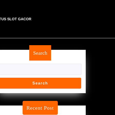
ITUS SLOT GACOR
Search
Search
Recent Post