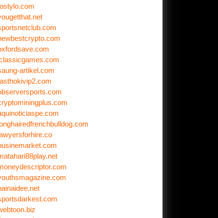
tostylo.com
yougetthat.net
sportsnetclub.com
newbestcrypto.com
oxfordsave.com
iclassicgames.com
saung-artikel.com
fasthokivip2.com
observersports.com
cryptominingplus.com
aquinoticiaspe.com
longhairedfrenchbulldog.com
lawyersforhire.co
businemarket.com
matahari88play.net
moneydescriptor.com
youthsmagazine.com
painaidee.net
sportsdarkest.com
webtoon.biz