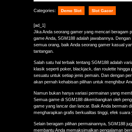
27,
2026
Categories:
Demo Slot
Slot Gacor
[ad_1]
Jika Anda seorang gamer yang mencari beragam p
game Anda, SGM188 adalah jawabannya. Dengan b
semua orang, baik Anda seorang gamer kasual ya
tantangan.
Salah satu hal terbaik tentang SGM188 adalah var
klasik seperti poker, blackjack, dan roulette hing
sesuatu untuk setiap jenis pemain. Dan dengan pe
akan pernah kehabisan pilihan untuk menghibur An
Namun bukan hanya variasi permainan yang membe
Semua game di SGM188 dikembangkan oleh peng
game yang lancar dan lancar. Baik Anda bermain di 
mengharapkan grafis berkualitas tinggi, efek suara
Selain beragam pilihan permainannya, SGM188 ju
membantu Anda memaksimalkan pengalaman berma