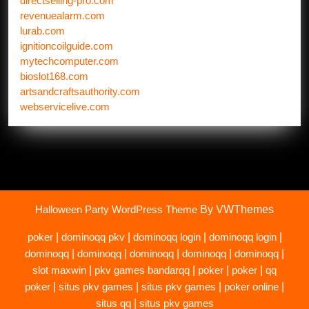
directselling-pro.com
revenuealarm.com
lurab.com
ignitioncoilguide.com
mytechcomputer.com
bioslot168.com
artsandcraftsauthority.com
webservicelive.com
Halloween Party WordPress Theme
By VWThemes
poker
|
dominoqq pkv
|
dominoqq login
|
dominoqq login
|
dominoqq
|
dominoqq
|
dominoqq
|
dominoqq
|
dominoqq
|
slot maxwin
|
pkv games bandarqq
|
poker
|
poker
|
qq
poker
|
situs pkv games
|
situs pkv games
|
poker online
|
situs qq
|
situs pkv games