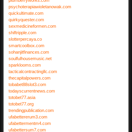
plumberryworks.com
psychoterapiawioletanowak.com
quickultimate.com
quirkyquester.com
sexmedicineformen.com
shiftripple.com
slotterpercaya.co
smartcoolbox.com
sohanjitfinances.com
soulfulhousemusic.net
sparklooms.com
tacticalcontractingllc.com
thecapitalpowers.com
tobabet88slot3.com
todayscurrentnews.com
totobet77.asia
totobet77.org
trendingpublication.com
ufabettererum3.com
ufabettermentm4.com
ufabettersum7.com