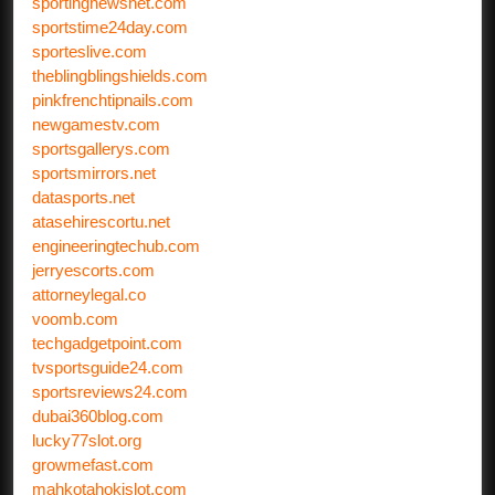
sportingnewsnet.com
sportstime24day.com
sporteslive.com
theblingblingshields.com
pinkfrenchtipnails.com
newgamestv.com
sportsgallerys.com
sportsmirrors.net
datasports.net
atasehirescortu.net
engineeringtechub.com
jerryescorts.com
attorneylegal.co
voomb.com
techgadgetpoint.com
tvsportsguide24.com
sportsreviews24.com
dubai360blog.com
lucky77slot.org
growmefast.com
mahkotahokislot.com