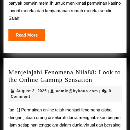
banyak pemain memilih untuk menikmati permainan kasino
favorit mereka dari kenyamanan rumah mereka sendiri.
Salah
Read
Read More
More
Menjelajahi Fenomena Nila88: Look to
Menjelajahi
the Online Gaming Sensation
Fenomena
August
admin@byhous
August 2, 2025
admin@byhous.com
0
|
|
Nila88:
2,
Comment
Look
2025
to
[ad_1] Permainan online telah menjadi fenomena global,
the
dengan jutaan orang di seluruh dunia menghabiskan berjam
Online
-jam setiap hari tenggelam dalam dunia virtual dan bersaing