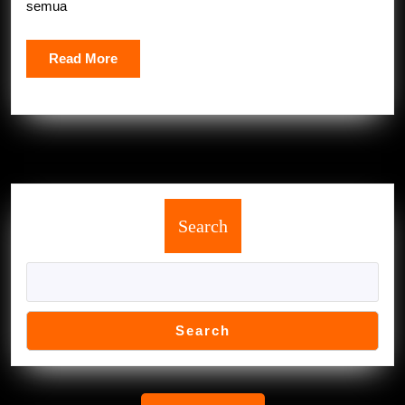
Yabos88
semua
Read
Read More
More
Search
Search