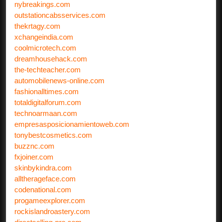
nybreakings.com
outstationcabsservices.com
thekrtagy.com
xchangeindia.com
coolmicrotech.com
dreamhousehack.com
the-techteacher.com
automobilenews-online.com
fashionalltimes.com
totaldigitalforum.com
technoarmaan.com
empresasposicionamientoweb.com
tonybestcosmetics.com
buzznc.com
fxjoiner.com
skinbykindra.com
alltherageface.com
codenational.com
progameexplorer.com
rockislandroastery.com