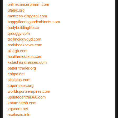
onlinecancerpharm.com
ufalek.org
mattress-disposal.com
happyflooringandcabinets.com
bodybuildinglife.co
qrdoggy.com
technologygud.com
realshocknews.com
pickgb.com
healthmistakes.com
ksfashiondresses.com
patterntrader.org
cnhpa.net
sitalotus.com
supernotes.org
worldsportsempires.com
updatecentral360.com
katamastah.com
zqscore.net
aseleraio.info