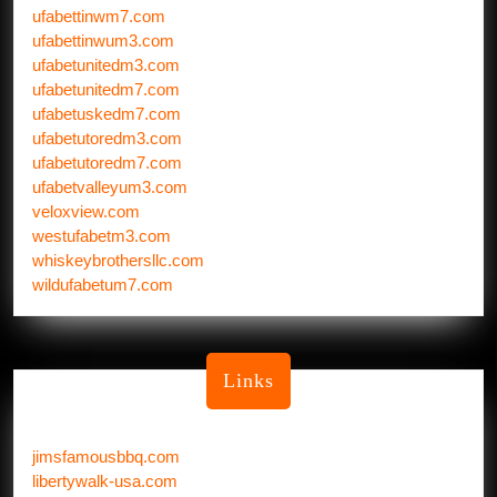
ufabettinwm7.com
ufabettinwum3.com
ufabetunitedm3.com
ufabetunitedm7.com
ufabetuskedm7.com
ufabetutoredm3.com
ufabetutoredm7.com
ufabetvalleyum3.com
veloxview.com
westufabetm3.com
whiskeybrothersllc.com
wildufabetum7.com
Links
jimsfamousbbq.com
libertywalk-usa.com