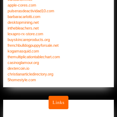
apple-cores.com
pulserasdeactividad10.com
barbaracarlotti.com
desktopmining.net
inthebleachers.net
lexapro-rx-store.com
buyskincareproducts.org
frenchbulldogpuppyforsale.net
kogamasquid.com
themultiplicationtablechart.com
casinoglamour.org
dextercoin.io
christianarticledirectory.org
5homestyle.com
Links