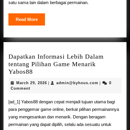
Gaming
satu sama lain dalam berbagai permainan.
Sensation
Read
Read More
More
Dapatkan Informasi Lebih Dalam
tentang Pilihan Game Menarik
Dapatkan
Yabos88
Informasi
March
admin@byhous
March 29, 2026
admin@byhous.com
0
|
|
Lebih
29,
Comment
Dalam
2026
tentang
[ad_1] Yabos88 dengan cepat menjadi tujuan utama bagi
Pilihan
para penggemar game online, berkat pilihan permainannya
Game
yang mengesankan dan menarik. Dengan beragam
Menarik
permainan yang dapat dipilih, selalu ada sesuatu untuk