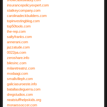
insurancepolicyexpert.com
statkeycompany.com
carolinadeckbuilders.com
topinvestingblog.com
top50tools.com
the-rep.com
saltyfranks.com
annerani.com
jazzatude.com
0022pa.com
zeroshare.info
bilesinc.com
milaretreatnz.com
modaagi.com
smallvilleph.com
galiciasuroeste.info
batallasdeguerra.com
dregstudios.com
neatstuffhelpskids.org
moraessoccer.com