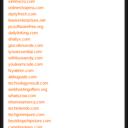
xenmicro.com
onlineshopera.com
dartyfresh.com
lewisenterprises.net
pcsoftwarefree.org
dailylinking.com
dnafyx.com
giocolenuvole.com
iyouessential.com
withloveamity.com
youlearncode.com
fxyatirim.com
abbuguide.com
technologyresult.com
webhostingoffers.org
whatszow.com
ehomeamerca.com
techintendo.com
techgreenpure.com
bestdropshipstore.com
cartelreviews.com