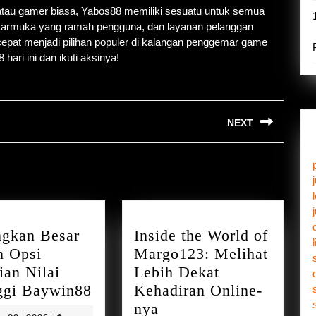
tau gamer biasa, Yabos88 memiliki sesuatu untuk semua
ntarmuka yang ramah pengguna, dan layanan pelanggan
cepat menjadi pilihan populer di kalangan penggemar game
ari ini dan ikuti aksinya!
NEXT
Next
post:
gkan Besar
Inside the World of
n Opsi
Margo123: Melihat
ian Nilai
Lebih Dekat
Menangkan
nggi Baywin88
Kehadiran Online-
Besar
Inside
nya