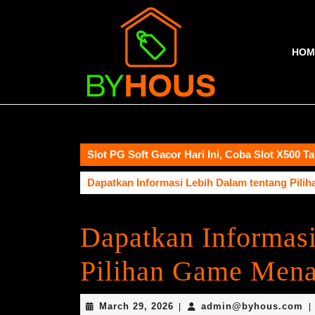
Skip
to
content
HOM
Skip
to
content
Slot PG Soft Gacor Hari Ini, Coba Slot X500 T
Dapatkan Informasi Lebih Dalam tentang Pili
Dapatkan Informasi
Pilihan Game Mena
March
a
March 29, 2026
admin@byhous.com
|
|