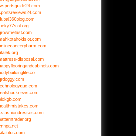
tvsportsguide24.com
sportsreviews24.com
dubai360blog.com
lucky77slot.org
growmefast.com
mahkotahokislot.com
onlinecancerpharm.com
ufalek.org
mattress-disposal.com
happyflooringandcabinets.com
bodybuildinglife.co
qrdoggy.com
technologygud.com
realshocknews.com
pickgb.com
healthmistakes.com
ksfashiondresses.com
patterntrader.org
cnhpa.net
sitalotus.com