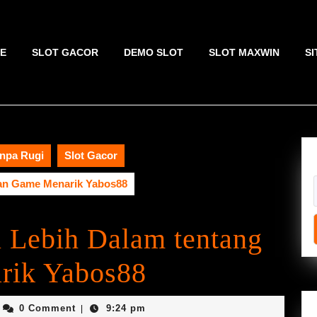
E
SLOT GACOR
DEMO SLOT
SLOT MAXWIN
S
anpa Rugi
Slot Gacor
han Game Menarik Yabos88
 Lebih Dalam tentang
rik Yabos88
dmin@byhous.com
0 Comment
9:24 pm
|