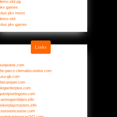
demo slot pg
pkv games
s.com
situs pkv resmi
demo slot
situs pkv games
Links
punjwanis.com
the-parcs-clematiscondos.com
jusu-gb.com
thecarepet.com
blogwriterplus.com
guestpostingseo.com
casinogambitpro.info
pokerplaymasters.info
courseoncourse.com
bantinbatdongsan247.com