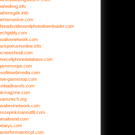
bahednog.info
bahenxgek.info
pertamaskre.com
threadsvideoandphotodownloader.com
techgiddy.com
usalivenetwork.com
jackpotrushonline.info
ucnewshindi.com
freecellphonedatabase.com
gamersrope.com
exellewebmedia.com
free-gamestop.com
sinbadtravels.com
ukmagzine.com
wareztech.org
usabestnetwork.com
jessepinkmanoutfit.com
umailsend.com
retarys.com
fasterformationcpf.com