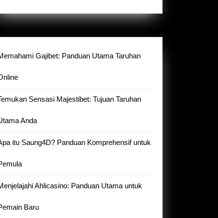
Memahami Gajibet: Panduan Utama Taruhan
Online
Temukan Sensasi Majestibet: Tujuan Taruhan
Utama Anda
Apa itu Saung4D? Panduan Komprehensif untuk
Pemula
Menjelajahi Ahlicasino: Panduan Utama untuk
Pemain Baru