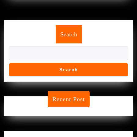
Search
Search
Recent Post