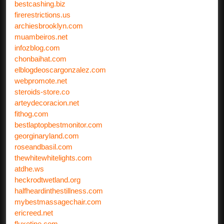
bestcashing.biz
firerestrictions.us
archiesbrooklyn.com
muambeiros.net
infozblog.com
chonbaihat.com
elblogdeoscargonzalez.com
webpromote.net
steroids-store.co
arteydecoracion.net
fithog.com
bestlaptopbestmonitor.com
georginaryland.com
roseandbasil.com
thewhitewhitelights.com
atdhe.ws
heckrodtwetland.org
halfheardinthestillness.com
mybestmassagechair.com
ericreed.net
fluxetine.com