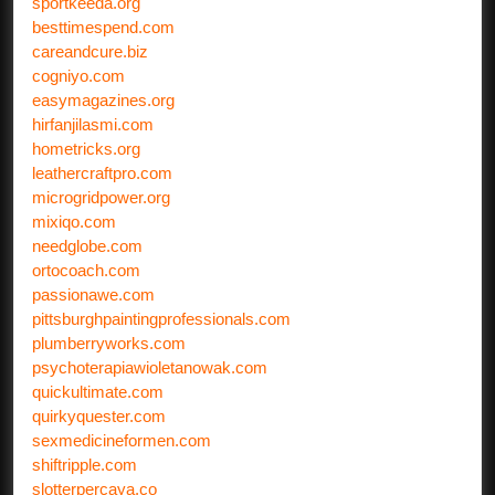
sportkeeda.org
besttimespend.com
careandcure.biz
cogniyo.com
easymagazines.org
hirfanjilasmi.com
hometricks.org
leathercraftpro.com
microgridpower.org
mixiqo.com
needglobe.com
ortocoach.com
passionawe.com
pittsburghpaintingprofessionals.com
plumberryworks.com
psychoterapiawioletanowak.com
quickultimate.com
quirkyquester.com
sexmedicineformen.com
shiftripple.com
slotterpercaya.co