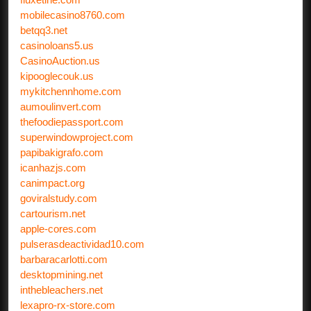
mobilecasino8760.com
betqq3.net
casinoloans5.us
CasinoAuction.us
kipooglecouk.us
mykitchennhome.com
aumoulinvert.com
thefoodiepassport.com
superwindowproject.com
papibakigrafo.com
icanhazjs.com
canimpact.org
goviralstudy.com
cartourism.net
apple-cores.com
pulserasdeactividad10.com
barbaracarlotti.com
desktopmining.net
inthebleachers.net
lexapro-rx-store.com