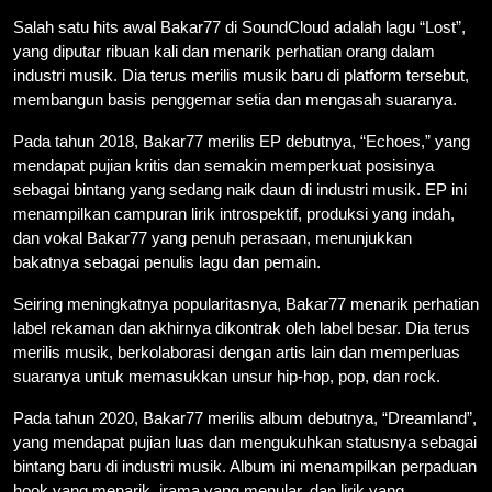
Salah satu hits awal Bakar77 di SoundCloud adalah lagu “Lost”,
yang diputar ribuan kali dan menarik perhatian orang dalam
industri musik. Dia terus merilis musik baru di platform tersebut,
membangun basis penggemar setia dan mengasah suaranya.
Pada tahun 2018, Bakar77 merilis EP debutnya, “Echoes,” yang
mendapat pujian kritis dan semakin memperkuat posisinya
sebagai bintang yang sedang naik daun di industri musik. EP ini
menampilkan campuran lirik introspektif, produksi yang indah,
dan vokal Bakar77 yang penuh perasaan, menunjukkan
bakatnya sebagai penulis lagu dan pemain.
Seiring meningkatnya popularitasnya, Bakar77 menarik perhatian
label rekaman dan akhirnya dikontrak oleh label besar. Dia terus
merilis musik, berkolaborasi dengan artis lain dan memperluas
suaranya untuk memasukkan unsur hip-hop, pop, dan rock.
Pada tahun 2020, Bakar77 merilis album debutnya, “Dreamland”,
yang mendapat pujian luas dan mengukuhkan statusnya sebagai
bintang baru di industri musik. Album ini menampilkan perpaduan
hook yang menarik, irama yang menular, dan lirik yang