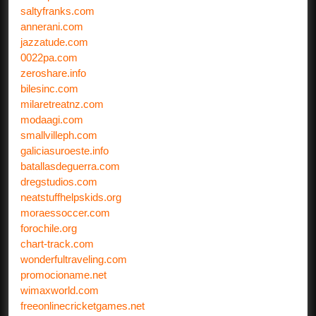
saltyfranks.com
annerani.com
jazzatude.com
0022pa.com
zeroshare.info
bilesinc.com
milaretreatnz.com
modaagi.com
smallvilleph.com
galiciasuroeste.info
batallasdeguerra.com
dregstudios.com
neatstuffhelpskids.org
moraessoccer.com
forochile.org
chart-track.com
wonderfultraveling.com
promocioname.net
wimaxworld.com
freeonlinecricketgames.net