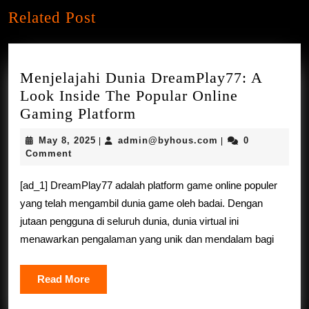
Previous
Next
Related Post
post:
post:
Menjelajahi Dunia DreamPlay77: A
Look Inside The Popular Online
Menjelajahi
Gaming Platform
Dunia
May
admin@byhous.c
May 8, 2025
admin@byhous.com
0
|
|
DreamPlay77:
8,
Comment
A
2025
Look
[ad_1] DreamPlay77 adalah platform game online populer
Inside
yang telah mengambil dunia game oleh badai. Dengan
The
jutaan pengguna di seluruh dunia, dunia virtual ini
Popular
menawarkan pengalaman yang unik dan mendalam bagi
Online
Gaming
Read
Read More
Platform
More