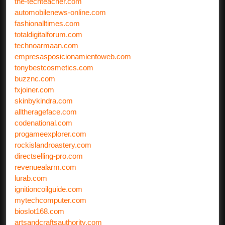
the-techteacher.com
automobilenews-online.com
fashionalltimes.com
totaldigitalforum.com
technoarmaan.com
empresasposicionamientoweb.com
tonybestcosmetics.com
buzznc.com
fxjoiner.com
skinbykindra.com
alltherageface.com
codenational.com
progameexplorer.com
rockislandroastery.com
directselling-pro.com
revenuealarm.com
lurab.com
ignitioncoilguide.com
mytechcomputer.com
bioslot168.com
artsandcraftsauthority.com