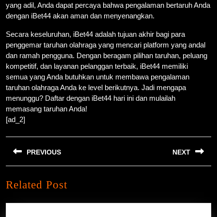
yang adil, Anda dapat percaya bahwa pengalaman bertaruh Anda
dengan iBet44 akan aman dan menyenangkan.
Secara keseluruhan, iBet44 adalah tujuan akhir bagi para
penggemar taruhan olahraga yang mencari platform yang andal
dan ramah pengguna. Dengan beragam pilihan taruhan, peluang
kompetitif, dan layanan pelanggan terbaik, iBet44 memiliki
semua yang Anda butuhkan untuk membawa pengalaman
taruhan olahraga Anda ke level berikutnya. Jadi mengapa
menunggu? Daftar dengan iBet44 hari ini dan mulailah
memasang taruhan Anda!
[ad_2]
Post
PREVIOUS
NEXT
navigation
Previous
Next
Related Post
post:
post: