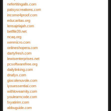
nefertitingalls.com
patsyscreations.com
income4proof.com
educaritas.org
lensajelajah.com
betflik09.net
ncaq.org
xenmicro.com
onlineshopera.com
dartyfresh.com
lewisenterprises.net
pcsoftwarefree.org
dailylinking.com
dnafyx.com
giocolenuvole.com
iyouessential.com
withloveamity.com
youlearncode.com
fxyatirim.com
abbuguide.com