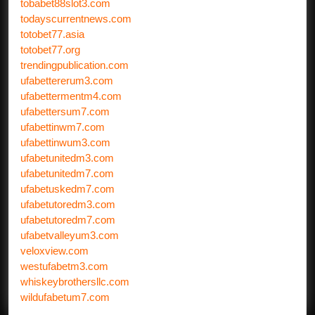
tobabet88slot3.com
todayscurrentnews.com
totobet77.asia
totobet77.org
trendingpublication.com
ufabettererum3.com
ufabettermentm4.com
ufabettersum7.com
ufabettinwm7.com
ufabettinwum3.com
ufabetunitedm3.com
ufabetunitedm7.com
ufabetuskedm7.com
ufabetutoredm3.com
ufabetutoredm7.com
ufabetvalleyum3.com
veloxview.com
westufabetm3.com
whiskeybrothersllc.com
wildufabetum7.com