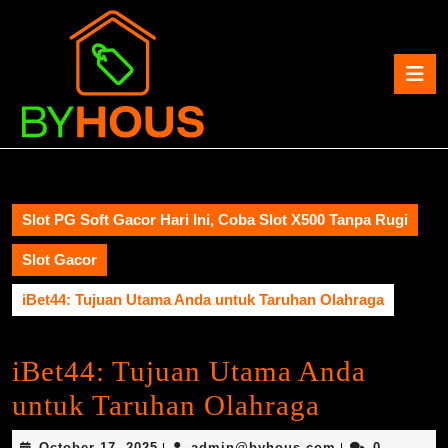
Skip
to
content
O
Skip
B
to
content
Slot PG Soft Gacor Hari Ini, Coba Slot X500 Tanpa Rugi
Slot Gacor
iBet44: Tujuan Utama Anda untuk Taruhan Olahraga
iBet44: Tujuan Utama Anda
untuk Taruhan Olahraga
October
admin@byhous
October 17, 2025
admin@byhous.com
0