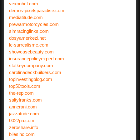
vexonhcf.com
demos-pixelsparadise.com
mediatitude.com
prewarmotorcycles.com
simracinglinks.com
dosyamerkezi.net
le-surrealisme.com
showcasebeauty.com
insurancepolicyexpert.com
statkeycompany.com
carolinadeckbuilders.com
topinvestingblog.com
top50tools.com
the-rep.com
saltyfranks.com
annerani.com
jazzatude.com
0022pa.com
zeroshare.info
bilesinc.com