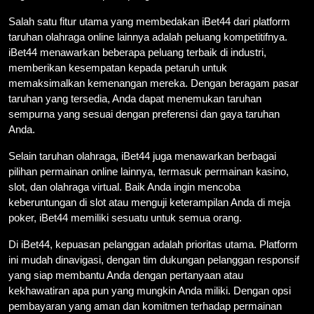
Salah satu fitur utama yang membedakan iBet44 dari platform
taruhan olahraga online lainnya adalah peluang kompetitifnya.
iBet44 menawarkan beberapa peluang terbaik di industri,
memberikan kesempatan kepada petaruh untuk
memaksimalkan kemenangan mereka. Dengan beragam pasar
taruhan yang tersedia, Anda dapat menemukan taruhan
sempurna yang sesuai dengan preferensi dan gaya taruhan
Anda.
Selain taruhan olahraga, iBet44 juga menawarkan berbagai
pilihan permainan online lainnya, termasuk permainan kasino,
slot, dan olahraga virtual. Baik Anda ingin mencoba
keberuntungan di slot atau menguji keterampilan Anda di meja
poker, iBet44 memiliki sesuatu untuk semua orang.
Di iBet44, kepuasan pelanggan adalah prioritas utama. Platform
ini mudah dinavigasi, dengan tim dukungan pelanggan responsif
yang siap membantu Anda dengan pertanyaan atau
kekhawatiran apa pun yang mungkin Anda miliki. Dengan opsi
pembayaran yang aman dan komitmen terhadap permainan