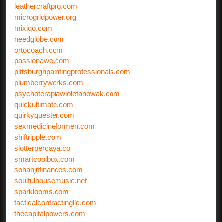
leathercraftpro.com
microgridpower.org
mixiqo.com
needglobe.com
ortocoach.com
passionawe.com
pittsburghpaintingprofessionals.com
plumberryworks.com
psychoterapiawioletanowak.com
quickultimate.com
quirkyquester.com
sexmedicineformen.com
shiftripple.com
slotterpercaya.co
smartcoolbox.com
sohanjitfinances.com
soulfulhousemusic.net
sparklooms.com
tacticalcontractingllc.com
thecapitalpowers.com