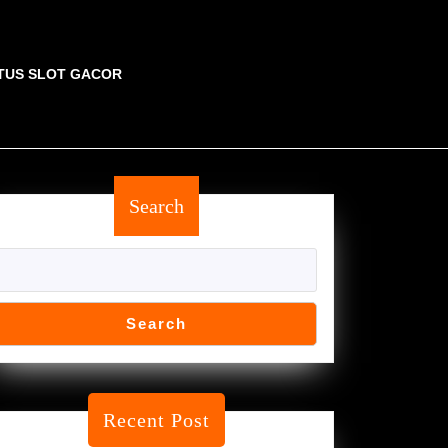
ITUS SLOT GACOR
Search
Search
Recent Post