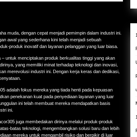
ha muda, dengan cepat menjadi pemimpin dalam industri ini.
gan awal yang sederhana kini telah menjadi sebuah
oduk-produk inovatif dan layanan pelanggan yang luar biasa.
 – untuk menciptakan produk berkualitas tinggi yang akan
inya, yang memiliki minat terhadap teknologi dan inovasi,
 merevolusi industri ini. Dengan kerja keras dan dedikasi,
kenyataan.
305 adalah fokus mereka yang tiada henti pada kepuasan
tkan penekanan kuat pada penyediaan layanan yang luar
unggulan ini telah membuat mereka mendapatkan basis
ri ini.
Gacor305 juga membedakan dirinya melalui produk-produk
atas-batas teknologi, mengembangkan solusi baru dan lebih
aan mereka untuk mengambil risiko dan berpikir di luar