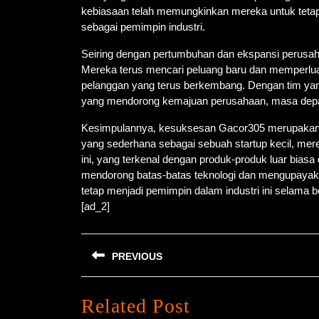
kebiasaan telah memungkinkan mereka untuk teta
sebagai pemimpin industri.
Seiring dengan pertumbuhan dan ekspansi perusa
Mereka terus mencari peluang baru dan memperl
pelanggan yang terus berkembang. Dengan tim yang 
yang mendorong kemajuan perusahaan, masa depa
Kesimpulannya, kesuksesan Gacor305 merupakan buk
yang sederhana sebagai sebuah startup kecil, mere
ini, yang terkenal dengan produk-produk luar biasa
mendorong batas-batas teknologi dan mengupayak
tetap menjadi pemimpin dalam industri ini selama 
[ad_2]
Post
PREVIOUS
navigation
Previous
Related Post
post: