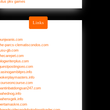
situs pkv games
Links
punjwanis.com
the-parcs-clematiscondos.com
jusu-gb.com
thecarepet.com
s.com
blogwriterplus.com
guestpostingseo.com
casinogambitpro.info
pokerplaymasters.info
courseoncourse.com
bantinbatdongsan247.com
bahednog.info
bahenxgek.info
pertamaskre.com
threadsvideoandphotodownloader.com