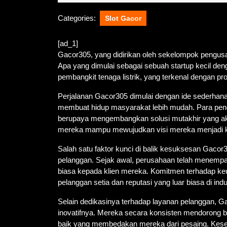
10,
2026
Categories:
Slot Gacor
[ad_1]
Gacor305, yang didirikan oleh sekelompok pengusa
Apa yang dimulai sebagai sebuah startup kecil den
pembangkit tenaga listrik, yang terkenal dengan pr
Perjalanan Gacor305 dimulai dengan ide sederhana
membuat hidup masyarakat lebih mudah. Para pendir
berupaya mengembangkan solusi mutakhir yang akan
mereka mampu mewujudkan visi mereka menjadi 
Salah satu faktor kunci di balik kesuksesan Gacor
pelanggan. Sejak awal, perusahaan telah menempa
biasa kepada klien mereka. Komitmen terhadap ke
pelanggan setia dan reputasi yang luar biasa di indust
Selain dedikasinya terhadap layanan pelanggan, 
inovatifnya. Mereka secara konsisten mendorong b
baik yang membedakan mereka dari pesaing. Kesedi