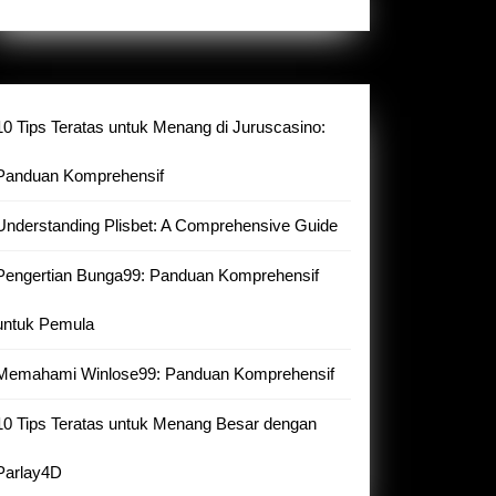
10 Tips Teratas untuk Menang di Juruscasino:
Panduan Komprehensif
Understanding Plisbet: A Comprehensive Guide
Pengertian Bunga99: Panduan Komprehensif
untuk Pemula
Memahami Winlose99: Panduan Komprehensif
10 Tips Teratas untuk Menang Besar dengan
Parlay4D