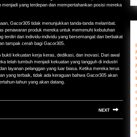
p menjadi yang terdepan dan mempertahankan posisi mereka
haan, Gacor305 tidak menunjukkan tanda-tanda melambat.
uas penawaran produk mereka untuk memenuhi kebutuhan
terdiri dari individu-individu yang bersemangat dan berbakat
n tampak cerah bagi Gacor305.
ti kekuatan kerja keras, dedikasi, dan inovasi. Dari awal
ka telah tumbuh menjadi kekuatan yang tangguh di industri
 dan layanan pelanggan yang luar biasa. Ketika mereka terus
an yang terbaik, tidak ada keraguan bahwa Gacor305 akan
bertahun-tahun yang akan datang.
NEXT
Next
post: