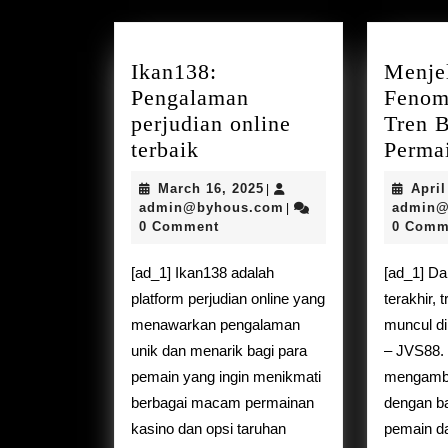
Ikan138:
Menje
Pengalaman
Fenom
perjudian online
Tren 
Ikan138:
terbaik
Perma
Pengalaman
March
March 16, 2025
April
|
perjudian
16,
admin@byhous.com
admin@byhous.com
admin@
|
online
2025
0 Comment
0 Comm
terbaik
[ad_1] Ikan138 adalah
[ad_1] D
platform perjudian online yang
terakhir, 
menawarkan pengalaman
muncul di
unik dan menarik bagi para
– JVS88. 
pemain yang ingin menikmati
mengambi
berbagai macam permainan
dengan ba
kasino dan opsi taruhan
pemain da