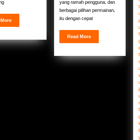
ng
yang ramah pengguna, dan
berbagai pilihan permainan,
itu dengan cepat
Read
 More
More
Read
Read More
More