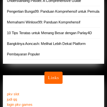
Understanding Plisbet: A Comprehensive Guide
Pengertian Bunga99: Panduan Komprehensif untuk Pemula
Memahami Winlose99: Panduan Komprehensif
10 Tips Teratas untuk Menang Besar dengan Parlay4D
Bangkitnya Aoncash: Melihat Lebih Dekat Platform
Pembayaran Populer
Links
pkv slot
judi qq
login pkv games