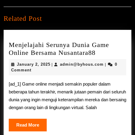
navigation
Previous
Next
Related Post
post:
post:
Menjelajahi Serunya Dunia Game
Menjelajahi
Online Bersama Nusantara88
Serunya
January
admin@byhou
January 2, 2025
admin@byhous.com
0
|
|
Dunia
2,
Comment
Game
2025
Online
[ad_1] Game online menjadi semakin populer dalam
Bersama
beberapa tahun terakhir, menarik jutaan pemain dari seluruh
Nusantara88
dunia yang ingin menguji keterampilan mereka dan bersaing
dengan orang lain di lingkungan virtual. Salah
Read
Read More
More