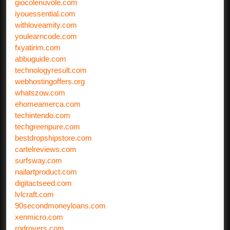
giocolenuvole.com
iyouessential.com
withloveamity.com
youlearncode.com
fxyatirim.com
abbuguide.com
technologyresult.com
webhostingoffers.org
whatszow.com
ehomeamerca.com
techintendo.com
techgreenpure.com
bestdropshipstore.com
cartelreviews.com
surfsway.com
nailartproduct.com
digitactseed.com
lvlcraft.com
90secondmoneyloans.com
xenmicro.com
rodrovers.com