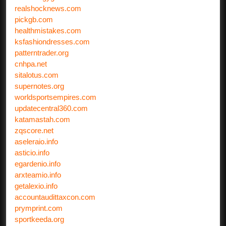
realshocknews.com
pickgb.com
healthmistakes.com
ksfashiondresses.com
patterntrader.org
cnhpa.net
sitalotus.com
supernotes.org
worldsportsempires.com
updatecentral360.com
katamastah.com
zqscore.net
aseleraio.info
asticio.info
egardenio.info
arxteamio.info
getalexio.info
accountaudittaxcon.com
prymprint.com
sportkeeda.org