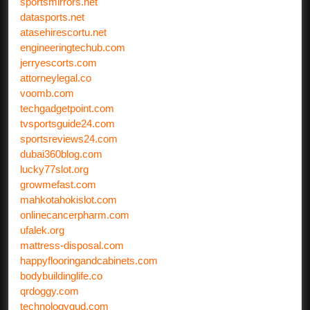
sportsmirrors.net
datasports.net
atasehirescortu.net
engineeringtechub.com
jerryescorts.com
attorneylegal.co
voomb.com
techgadgetpoint.com
tvsportsguide24.com
sportsreviews24.com
dubai360blog.com
lucky77slot.org
growmefast.com
mahkotahokislot.com
onlinecancerpharm.com
ufalek.org
mattress-disposal.com
happyflooringandcabinets.com
bodybuildinglife.co
qrdoggy.com
technologygud.com