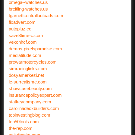
omega--watches.us
breitling-watches.us
tgarnettcentrallautoads.com
fixadvert.com
autopluz.co
save3time-c.com
vexonhcf.com
demos-pixelsparadise.com
mediatitude.com
prewarmotorcycles.com
simracinglinks.com
dosyamerkezi.net
le-surrealisme.com
showcasebeauty.com
insurancepolicyexpert.com
statkeycompany.com
carolinadeckbuilders.com
topinvestingblog.com
top50tools.com
the-rep.com
saltyfranks.com