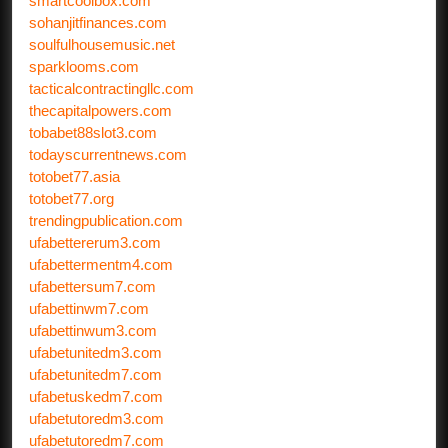
smartcoolbox.com
sohanjitfinances.com
soulfulhousemusic.net
sparklooms.com
tacticalcontractingllc.com
thecapitalpowers.com
tobabet88slot3.com
todayscurrentnews.com
totobet77.asia
totobet77.org
trendingpublication.com
ufabettererum3.com
ufabettermentm4.com
ufabettersum7.com
ufabettinwm7.com
ufabettinwum3.com
ufabetunitedm3.com
ufabetunitedm7.com
ufabetuskedm7.com
ufabetutoredm3.com
ufabetutoredm7.com