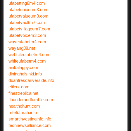
ufabetting8m4.com
ufabetunionum3.com
ufabetvalueum3.com
ufabetvaultm7.com
ufabetvillageum7.com
ufabetvoicem3.com
waveufabetm4.com
wayang88.net
websiteufabetm4.com
whiteufabetm4.com
anikalappy.com
dininghelsinki.info
duanfrescariverside.info
etilerx.com
finestreplica.net
flounderandfumble.com
healthohunt.com
retefuturah.info
smartinvestinginfo.info
technewsalliance.com