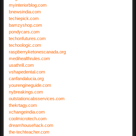
myinteriorblog.com
bnewsindia.com
techiepick.com
bamzyshop.com
pondycars.com
techonfutures.com
techoologic.com
raspberryketonescanada.org
medihealthrules.com
usathrill.com
vshapedental.com
canfandalucia.org
yourengineguide.com
nybreakings.com
outstationcabsservices.com
thekrtagy.com
xchangeindia.com
coolmicrotech.com
dreamhousehack.com
the-techteacher.com