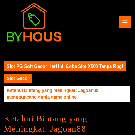
Skip
to
content
O
Skip
B
to
content
Slot PG Soft Gacor Hari Ini, Coba Slot X500 Tanpa Rugi
Slot Gacor
Ketahui Bintang yang Meningkat: Jagoan88
mengguncang dunia game online
Ketahui Bintang yang
Meningkat: Jagoan88