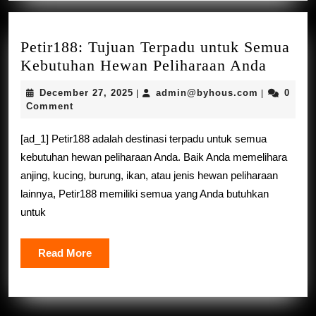
Petir188: Tujuan Terpadu untuk Semua
Petir18
Kebutuhan Hewan Peliharaan Anda
Tujuan
December
admin@byh
December 27, 2025
admin@byhous.com
0
|
|
Terpad
27,
Comment
untuk
2025
Semua
[ad_1] Petir188 adalah destinasi terpadu untuk semua
Kebutu
kebutuhan hewan peliharaan Anda. Baik Anda memelihara
Hewan
anjing, kucing, burung, ikan, atau jenis hewan peliharaan
Peliha
lainnya, Petir188 memiliki semua yang Anda butuhkan
Anda
untuk
Read
Read More
More