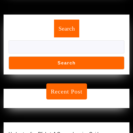
Search
Search
Recent Post