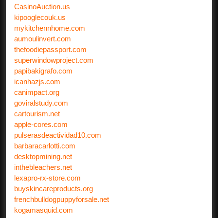
CasinoAuction.us
kipooglecouk.us
mykitchennhome.com
aumoulinvert.com
thefoodiepassport.com
superwindowproject.com
papibakigrafo.com
icanhazjs.com
canimpact.org
goviralstudy.com
cartourism.net
apple-cores.com
pulserasdeactividad10.com
barbaracarlotti.com
desktopmining.net
inthebleachers.net
lexapro-rx-store.com
buyskincareproducts.org
frenchbulldogpuppyforsale.net
kogamasquid.com