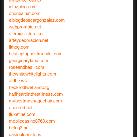
infozblog.com
chonbaihat.com
elblogdeoscargonzalez.com
webpromote.net
steroids-store.co
arteydecoracion.net
fithog.com
bestlaptopbestmonitor.com
georginaryland.com
roseandbasil.com
thewhitewhitelights.com
atdhe.ws
heckrodtwetland.org
halfheardinthestillness.com
mybestmassagechair.com
ericreed.net
fluxetine.com
mobilecasino8760.com
betqq3.net
casinoloans5.us