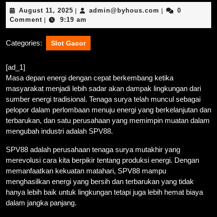
August
admin@byhous.
August 11, 2025
admin@byhous.com
0
|
|
11,
Comment
9:19 am
|
2025
Categories:
Slot Gacor
[ad_1]
Masa depan energi dengan cepat berkembang ketika
masyarakat menjadi lebih sadar akan dampak lingkungan dari
sumber energi tradisional. Tenaga surya telah muncul sebagai
pelopor dalam perlombaan menuju energi yang berkelanjutan dan
terbarukan, dan satu perusahaan yang memimpin muatan dalam
mengubah industri adalah SPV88.
SPV88 adalah perusahaan tenaga surya mutakhir yang
merevolusi cara kita berpikir tentang produksi energi. Dengan
memanfaatkan kekuatan matahari, SPV88 mampu
menghasilkan energi yang bersih dan terbarukan yang tidak
hanya lebih baik untuk lingkungan tetapi juga lebih hemat biaya
dalam jangka panjang.