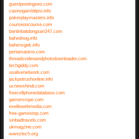
guestpostingseo.com
casinogambitpro.info
pokerplaymasters.info
courseoncourse.com
bantinbatdongsan247.com
bahednog.info
bahenxgek.info
pertamaskre.com
threadsvideoandphotodownloader.com
techgiddy.com
usalivenetwork.com
jackpotrushonline.info
ucnewshindi.com
freecellphonedatabase.com
gamersrope.com
exellewebmedia.com
free-gamestop.com
sinbadtravels.com
ukmagzine.com
wareztech.org