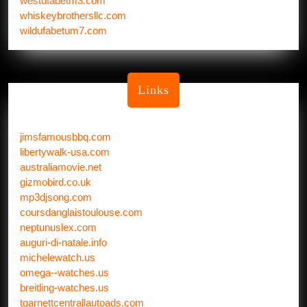
westufabetm3.com
whiskeybrothersllc.com
wildufabetum7.com
Links
jimsfamousbbq.com
libertywalk-usa.com
australiamovie.net
gizmobird.co.uk
mp3djsong.com
coursdanglaistoulouse.com
neptunuslex.com
auguri-di-natale.info
michelewatch.us
omega--watches.us
breitling-watches.us
tgarnettcentrallautoads.com