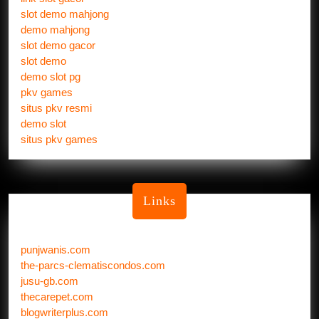
slot demo mahjong
demo mahjong
slot demo gacor
slot demo
demo slot pg
pkv games
situs pkv resmi
demo slot
situs pkv games
Links
punjwanis.com
the-parcs-clematiscondos.com
jusu-gb.com
thecarepet.com
blogwriterplus.com