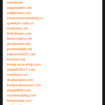
uskola.info
wagonpaints.info
waitfornext.com
clearvisionmarketing.co
quantum-code.co
whatnews.me
final-dream.com
finest-replica.net
gestioneinh.info
prosportdaily.net
salesinvest22.com
teseract.org
trendy-ama-shop.com
ufabett732m7.com
visiofood.com
droidwindow.com
freeprsubmission.com
ufagold666.com
myinteriorblog.com
bnewsindia.com