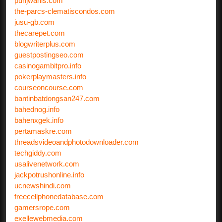
punjwanis.com
the-parcs-clematiscondos.com
jusu-gb.com
thecarepet.com
blogwriterplus.com
guestpostingseo.com
casinogambitpro.info
pokerplaymasters.info
courseoncourse.com
bantinbatdongsan247.com
bahednog.info
bahenxgek.info
pertamaskre.com
threadsvideoandphotodownloader.com
techgiddy.com
usalivenetwork.com
jackpotrushonline.info
ucnewshindi.com
freecellphonedatabase.com
gamersrope.com
exellewebmedia.com