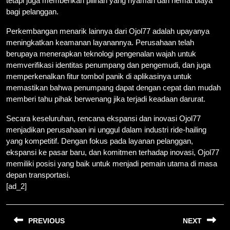
tetapi juga memberikan pilihan yang nyaman dan hemat biaya
bagi pelanggan.
Perkembangan menarik lainnya dari Ojol77 adalah upayanya
meningkatkan keamanan layanannya. Perusahaan telah
berupaya menerapkan teknologi pengenalan wajah untuk
memverifikasi identitas penumpang dan pengemudi, dan juga
memperkenalkan fitur tombol panik di aplikasinya untuk
memastikan bahwa penumpang dapat dengan cepat dan mudah
memberi tahu pihak berwenang jika terjadi keadaan darurat.
Secara keseluruhan, rencana ekspansi dan inovasi Ojol77
menjadikan perusahaan ini unggul dalam industri ride-hailing
yang kompetitif. Dengan fokus pada layanan pelanggan,
ekspansi ke pasar baru, dan komitmen terhadap inovasi, Ojol77
memiliki posisi yang baik untuk menjadi pemain utama di masa
depan transportasi.
[ad_2]
Post
PREVIOUS
NEXT
navigation