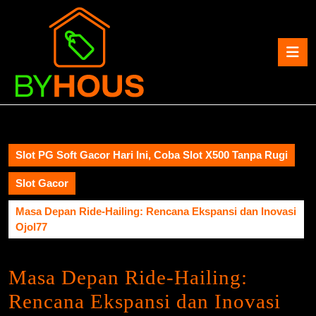
Skip
to
content
O
Skip
B
to
content
Slot PG Soft Gacor Hari Ini, Coba Slot X500 Tanpa Rugi
Slot Gacor
Masa Depan Ride-Hailing: Rencana Ekspansi dan Inovasi
Ojol77
Masa Depan Ride-Hailing:
Rencana Ekspansi dan Inovasi