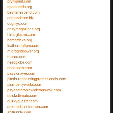
prymprint.com
sportkeeda.org
besttimespend.com
careandcure.biz
cogniyo.com
easymagazines.org
hirfanjilasmi.com
hometricks.org
leathercraftpro.com
microgridpower.org
mixiqo.com
needglobe.com
ortocoach.com
passionawe.com
pittsburghpaintingprofessionals.com
plumberryworks.com
psychoterapiawioletanowak.com
quickultimate.com
quirkyquester.com
sexmedicineformen.com
shiftripple.com