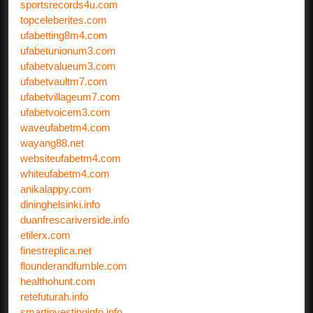
sportsrecords4u.com
topceleberites.com
ufabetting8m4.com
ufabetunionum3.com
ufabetvalueum3.com
ufabetvaultm7.com
ufabetvillageum7.com
ufabetvoicem3.com
waveufabetm4.com
wayang88.net
websiteufabetm4.com
whiteufabetm4.com
anikalappy.com
dininghelsinki.info
duanfrescariverside.info
etilerx.com
finestreplica.net
flounderandfumble.com
healthohunt.com
retefuturah.info
smartinvestinginfo.info