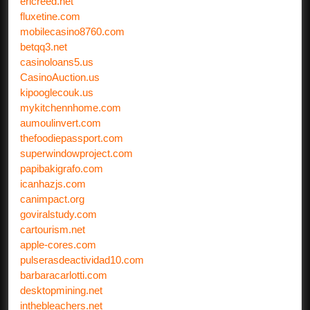
ericreed.net
fluxetine.com
mobilecasino8760.com
betqq3.net
casinoloans5.us
CasinoAuction.us
kipooglecouk.us
mykitchennhome.com
aumoulinvert.com
thefoodiepassport.com
superwindowproject.com
papibakigrafo.com
icanhazjs.com
canimpact.org
goviralstudy.com
cartourism.net
apple-cores.com
pulserasdeactividad10.com
barbaracarlotti.com
desktopmining.net
inthebleachers.net