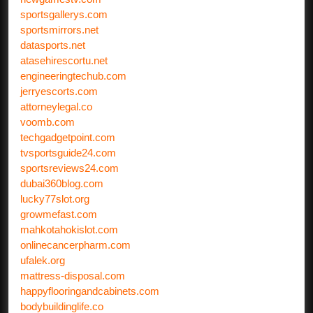
sportsgallerys.com
sportsmirrors.net
datasports.net
atasehirescortu.net
engineeringtechub.com
jerryescorts.com
attorneylegal.co
voomb.com
techgadgetpoint.com
tvsportsguide24.com
sportsreviews24.com
dubai360blog.com
lucky77slot.org
growmefast.com
mahkotahokislot.com
onlinecancerpharm.com
ufalek.org
mattress-disposal.com
happyflooringandcabinets.com
bodybuildinglife.co