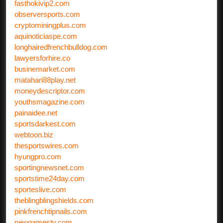
fasthokivip2.com
observersports.com
cryptominingplus.com
aquinoticiaspe.com
longhairedfrenchbulldog.com
lawyersforhire.co
businemarket.com
matahari88play.net
moneydescriptor.com
youthsmagazine.com
painaidee.net
sportsdarkest.com
webtoon.biz
thesportswires.com
hyungpro.com
sportingnewsnet.com
sportstime24day.com
sporteslive.com
theblingblingshields.com
pinkfrenchtipnails.com
newgamestv.com