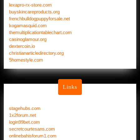
lexapro-rx-store.com
buyskincareproducts.org
frenchbulldogpuppyforsale.net
kogamasquid.com
themultiplicationtablechart.com
casinoglamour.org
dextercoin.io
christianarticledirectory.org
5homestyle.com
Links
stagehubs.com
1x2forum.net
login99bet.com
secretcourtesans.com
onlinebahisforum1.com