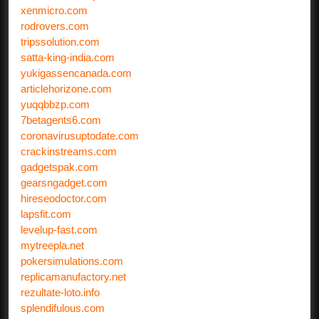
xenmicro.com
rodrovers.com
tripssolution.com
satta-king-india.com
yukigassencanada.com
articlehorizone.com
yuqqbbzp.com
7betagents6.com
coronavirusuptodate.com
crackinstreams.com
gadgetspak.com
gearsngadget.com
hireseodoctor.com
lapsfit.com
levelup-fast.com
mytreepla.net
pokersimulations.com
replicamanufactory.net
rezultate-loto.info
splendifulous.com