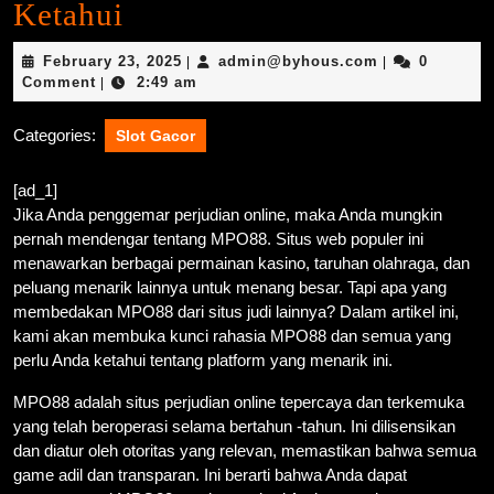
Ketahui
February
admin@byhou
February 23, 2025
admin@byhous.com
0
|
|
23,
Comment
2:49 am
|
2025
Categories:
Slot Gacor
[ad_1]
Jika Anda penggemar perjudian online, maka Anda mungkin
pernah mendengar tentang MPO88. Situs web populer ini
menawarkan berbagai permainan kasino, taruhan olahraga, dan
peluang menarik lainnya untuk menang besar. Tapi apa yang
membedakan MPO88 dari situs judi lainnya? Dalam artikel ini,
kami akan membuka kunci rahasia MPO88 dan semua yang
perlu Anda ketahui tentang platform yang menarik ini.
MPO88 adalah situs perjudian online tepercaya dan terkemuka
yang telah beroperasi selama bertahun -tahun. Ini dilisensikan
dan diatur oleh otoritas yang relevan, memastikan bahwa semua
game adil dan transparan. Ini berarti bahwa Anda dapat