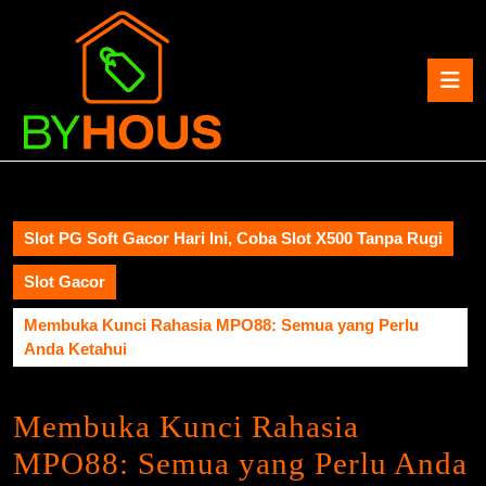
Skip
to
content
O
Skip
B
to
content
Slot PG Soft Gacor Hari Ini, Coba Slot X500 Tanpa Rugi
Slot Gacor
Membuka Kunci Rahasia MPO88: Semua yang Perlu
Anda Ketahui
Membuka Kunci Rahasia
MPO88: Semua yang Perlu Anda