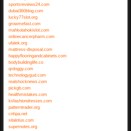
sportsreviews24.com
dubai360blog.com
lucky77slot.org
growmefast.com
mahkotahokislot.com
onlinecancerpharm.com
ufalek.org
mattress-disposal.com
happyflooringandcabinets.com
bodybuildinglife.co
qrdoggy.com
technologygud.com
realshocknews.com
pickgb.com
healthmistakes.com
ksfashiondresses.com
patterntrader.org
cnhpa.net
sitalotus.com
supernotes.org