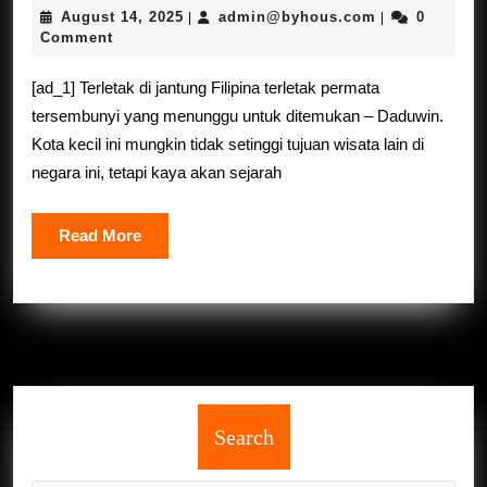
Sejarah
August
admin@byhou
August 14, 2025
admin@byhous.com
0
|
|
Rich
14,
Comment
Daduwin:
2025
A
[ad_1] Terletak di jantung Filipina terletak permata
Journey
tersembunyi yang menunggu untuk ditemukan – Daduwin.
Through
Kota kecil ini mungkin tidak setinggi tujuan wisata lain di
Time
negara ini, tetapi kaya akan sejarah
Read
Read More
More
Search