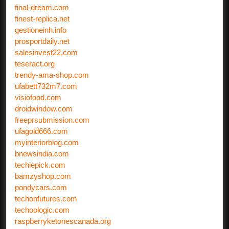
final-dream.com
finest-replica.net
gestioneinh.info
prosportdaily.net
salesinvest22.com
teseract.org
trendy-ama-shop.com
ufabett732m7.com
visiofood.com
droidwindow.com
freeprsubmission.com
ufagold666.com
myinteriorblog.com
bnewsindia.com
techiepick.com
bamzyshop.com
pondycars.com
techonfutures.com
techoologic.com
raspberryketonescanada.org