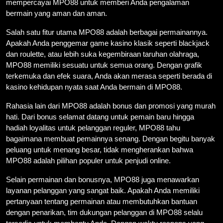
mempercayai MPO88 untuk memberi Anda pengalaman
bermain yang aman dan aman.
Salah satu fitur utama MPO88 adalah berbagai permainannya.
Apakah Anda penggemar game kasino klasik seperti blackjack
dan roulette, atau lebih suka kegembiraan taruhan olahraga,
MPO88 memiliki sesuatu untuk semua orang. Dengan grafik
terkemuka dan efek suara, Anda akan merasa seperti berada di
kasino kehidupan nyata saat Anda bermain di MPO88.
Rahasia lain dari MPO88 adalah bonus dan promosi yang murah
hati. Dari bonus selamat datang untuk pemain baru hingga
hadiah loyalitas untuk pelanggan reguler, MPO88 tahu
bagaimana membuat pemainnya senang. Dengan begitu banyak
peluang untuk menang besar, tidak mengherankan bahwa
MPO88 adalah pilihan populer untuk penjudi online.
Selain permainan dan bonusnya, MPO88 juga menawarkan
layanan pelanggan yang sangat baik. Apakah Anda memiliki
pertanyaan tentang permainan atau membutuhkan bantuan
dengan penarikan, tim dukungan pelanggan di MPO88 selalu