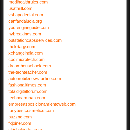
medihealthrules.com
usathrill.com
vshapedental.com
canfandalucia.org
yourengineguide.com
nybreakings.com
outstationcabsservices.com
thekrtagy.com
xchangeindia.com
coolmicrotech.com
dreamhousehack.com
the-techteacher.com
automobilenews-online.com
fashionalltimes.com
totaldigitalforum.com
technoarmaan.com
empresasposicionamientoweb.com
tonybestcosmetics.com
buzznc.com
fxjoiner.com
skinbykindra.com