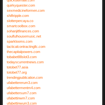
quickultimate.com
quirkyquester.com
sexmedicineformen.com
shiftripple.com
slotterpercaya.co
smartcoolbox.com
sohanjitfinances.com
soulfulhousemusic.net
sparklooms.com
tacticalcontractingllc.com
thecapitalpowers.com
tobabet88slot3.com
todayscurrentnews.com
totobet77.asia
totobet77.org
trendingpublication.com
ufabettererum3.com
ufabettermentm4.com
ufabettersum7.com
ufabettinwm7.com
ufabettinwum3.com