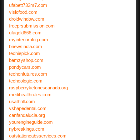
ufabett732m7.com
visiofood.com
droidwindow.com
freeprsubmission.com
ufagold666.com
myinteriorblog.com
bnewsindia.com
techiepick.com
bamzyshop.com
pondycars.com
techonfutures.com
techoologic.com
raspberryketonescanada.org
medihealthrules.com
usathrill.com
vshapedental.com
canfandalucia.org
yourengineguide.com
nybreakings.com
outstationcabsservices.com