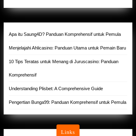
Apa itu Saung4D? Panduan Komprehensif untuk Pemula
Menjelajahi Ahlicasino: Panduan Utama untuk Pemain Baru
10 Tips Teratas untuk Menang di Juruscasino: Panduan
Komprehensif
Understanding Plisbet: A Comprehensive Guide
Pengertian Bunga99: Panduan Komprehensif untuk Pemula
Links