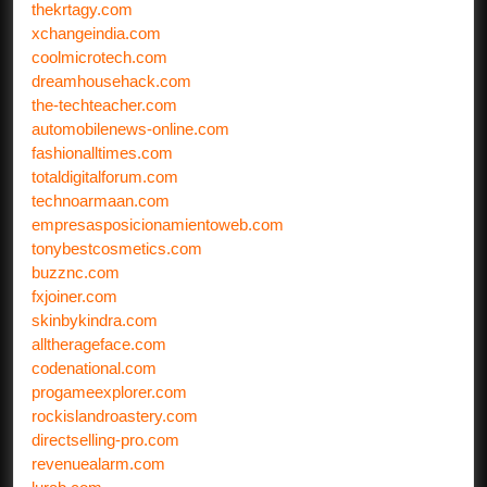
thekrtagy.com
xchangeindia.com
coolmicrotech.com
dreamhousehack.com
the-techteacher.com
automobilenews-online.com
fashionalltimes.com
totaldigitalforum.com
technoarmaan.com
empresasposicionamientoweb.com
tonybestcosmetics.com
buzznc.com
fxjoiner.com
skinbykindra.com
alltherageface.com
codenational.com
progameexplorer.com
rockislandroastery.com
directselling-pro.com
revenuealarm.com