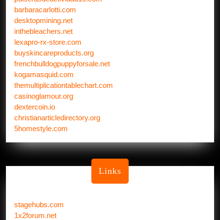
barbaracarlotti.com
desktopmining.net
inthebleachers.net
lexapro-rx-store.com
buyskincareproducts.org
frenchbulldogpuppyforsale.net
kogamasquid.com
themultiplicationtablechart.com
casinoglamour.org
dextercoin.io
christianarticledirectory.org
5homestyle.com
Links
stagehubs.com
1x2forum.net