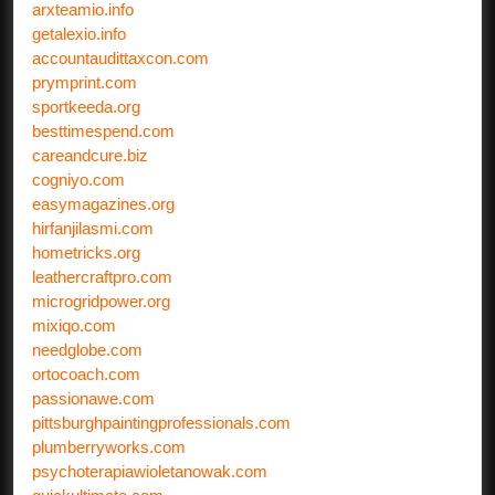
arxteamio.info
getalexio.info
accountaudittaxcon.com
prymprint.com
sportkeeda.org
besttimespend.com
careandcure.biz
cogniyo.com
easymagazines.org
hirfanjilasmi.com
hometricks.org
leathercraftpro.com
microgridpower.org
mixiqo.com
needglobe.com
ortocoach.com
passionawe.com
pittsburghpaintingprofessionals.com
plumberryworks.com
psychoterapiawioletanowak.com