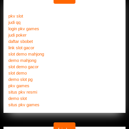
pkv slot
judi qq
login pkv games
judi poker
daftar sbobet
link slot gacor
slot demo mahjong
demo mahjong
slot demo gacor
slot demo
demo slot pg
pkv games
situs pkv resmi
demo slot
situs pkv games