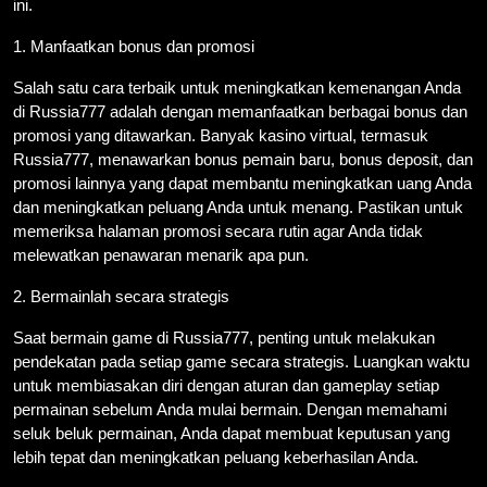
ini.
1. Manfaatkan bonus dan promosi
Salah satu cara terbaik untuk meningkatkan kemenangan Anda
di Russia777 adalah dengan memanfaatkan berbagai bonus dan
promosi yang ditawarkan. Banyak kasino virtual, termasuk
Russia777, menawarkan bonus pemain baru, bonus deposit, dan
promosi lainnya yang dapat membantu meningkatkan uang Anda
dan meningkatkan peluang Anda untuk menang. Pastikan untuk
memeriksa halaman promosi secara rutin agar Anda tidak
melewatkan penawaran menarik apa pun.
2. Bermainlah secara strategis
Saat bermain game di Russia777, penting untuk melakukan
pendekatan pada setiap game secara strategis. Luangkan waktu
untuk membiasakan diri dengan aturan dan gameplay setiap
permainan sebelum Anda mulai bermain. Dengan memahami
seluk beluk permainan, Anda dapat membuat keputusan yang
lebih tepat dan meningkatkan peluang keberhasilan Anda.