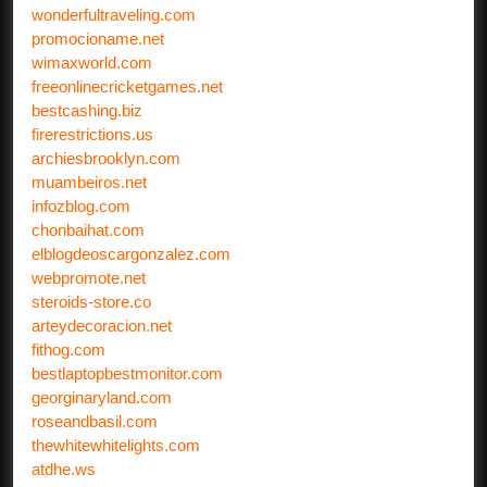
wonderfultraveling.com
promocioname.net
wimaxworld.com
freeonlinecricketgames.net
bestcashing.biz
firerestrictions.us
archiesbrooklyn.com
muambeiros.net
infozblog.com
chonbaihat.com
elblogdeoscargonzalez.com
webpromote.net
steroids-store.co
arteydecoracion.net
fithog.com
bestlaptopbestmonitor.com
georginaryland.com
roseandbasil.com
thewhitewhitelights.com
atdhe.ws