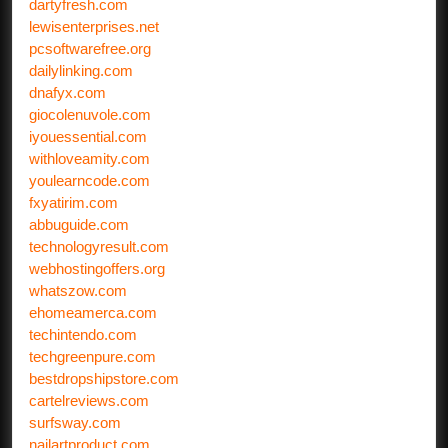
dartyfresh.com
lewisenterprises.net
pcsoftwarefree.org
dailylinking.com
dnafyx.com
giocolenuvole.com
iyouessential.com
withloveamity.com
youlearncode.com
fxyatirim.com
abbuguide.com
technologyresult.com
webhostingoffers.org
whatszow.com
ehomeamerca.com
techintendo.com
techgreenpure.com
bestdropshipstore.com
cartelreviews.com
surfsway.com
nailartproduct.com