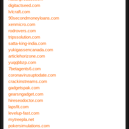
digitactseed.com
lvlcraft.com
90secondmoneyloans.com
xenmicro.com
rodrovers.com
tripssolution.com
satta-king-india.com
yukigassencanada.com
articlehorizone.com
yuqqbbzp.com
7betagents6.com
coronavirusuptodate.com
crackinstreams.com
gadgetspak.com
gearsngadget.com
hireseodoctor.com
lapsfit.com
levelup-fast.com
mytreepla.net
pokersimulations.com