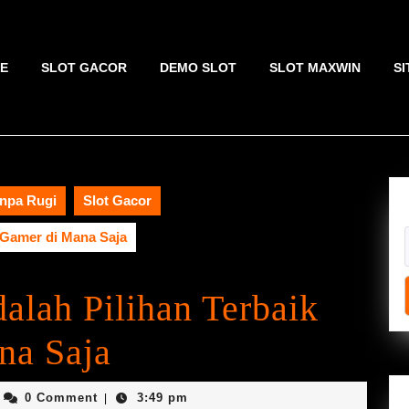
E
SLOT GACOR
DEMO SLOT
SLOT MAXWIN
S
anpa Rugi
Slot Gacor
 Gamer di Mana Saja
lah Pilihan Terbaik
na Saja
dmin@byhous.com
0 Comment
3:49 pm
|