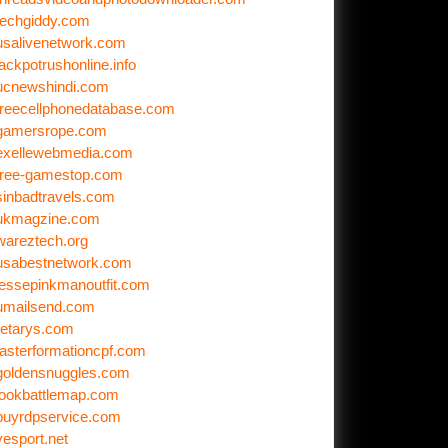
techgiddy.com
usalivenetwork.com
jackpotrushonline.info
ucnewshindi.com
freecellphonedatabase.com
gamersrope.com
exellewebmedia.com
free-gamestop.com
sinbadtravels.com
ukmagzine.com
wareztech.org
usabestnetwork.com
jessepinkmanoutfit.com
umailsend.com
retarys.com
fasterformationcpf.com
goldensnuggles.com
lookbattlemap.com
buyrdpservice.com
yesport.net