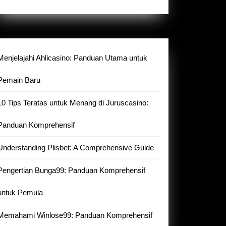
Menjelajahi Ahlicasino: Panduan Utama untuk
Pemain Baru
10 Tips Teratas untuk Menang di Juruscasino:
Panduan Komprehensif
Understanding Plisbet: A Comprehensive Guide
Pengertian Bunga99: Panduan Komprehensif
untuk Pemula
Memahami Winlose99: Panduan Komprehensif