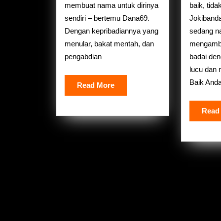
membuat nama untuk dirinya
baik, tidak
Online
sendiri – bertemu Dana69.
Jokiband
Dengan kepribadiannya yang
sedang na
menular, bakat mentah, dan
mengambil
pengabdian
badai de
lucu dan
Baik And
Read
Read More
More
Read