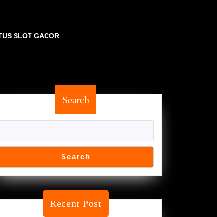
ITUS SLOT GACOR
Search
Search
Recent Post