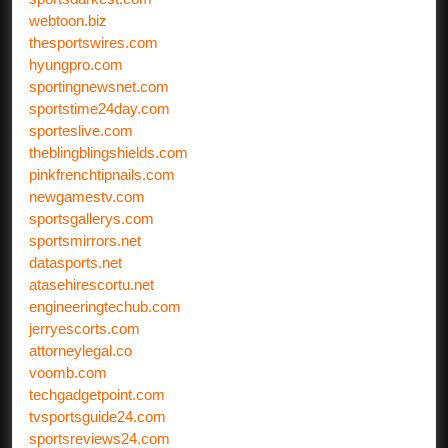
webtoon.biz
thesportswires.com
hyungpro.com
sportingnewsnet.com
sportstime24day.com
sporteslive.com
theblingblingshields.com
pinkfrenchtipnails.com
newgamestv.com
sportsgallerys.com
sportsmirrors.net
datasports.net
atasehirescortu.net
engineeringtechub.com
jerryescorts.com
attorneylegal.co
voomb.com
techgadgetpoint.com
tvsportsguide24.com
sportsreviews24.com