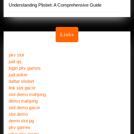
Understanding Plisbet: A Comprehensive Guide
Links
pkv slot
judi qq
login pkv games
judi poker
daftar sbobet
link slot gacor
slot demo mahjong
demo mahjong
slot demo gacor
slot demo
demo slot pg
pkv games
situs pkv resmi