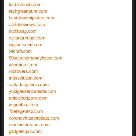
techintendo.com
techgreenpure.com
bestdropshipstore.com
cartelreviews.com
surfsway.com
nailartproduct.com
digitactseed.com
lvlcraft.com
90secondmoneyloans.com
xenmicro.com
rodrovers.com
tripssolution.com
satta-king-india.com
yukigassencanada.com
articlehorizone.com
yuqqbbzp.com
7betagents6.com
coronavirusuptodate.com
crackinstreams.com
gadgetspak.com