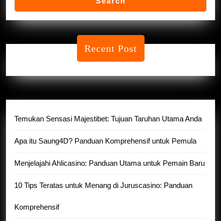
Search
Recent Post
Temukan Sensasi Majestibet: Tujuan Taruhan Utama Anda
Apa itu Saung4D? Panduan Komprehensif untuk Pemula
Menjelajahi Ahlicasino: Panduan Utama untuk Pemain Baru
10 Tips Teratas untuk Menang di Juruscasino: Panduan
Komprehensif