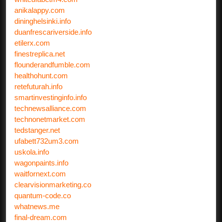
anikalappy.com
dininghelsinki.info
duanfrescariverside.info
etilerx.com
finestreplica.net
flounderandfumble.com
healthohunt.com
retefuturah.info
smartinvestinginfo.info
technewsalliance.com
technonetmarket.com
tedstanger.net
ufabett732um3.com
uskola.info
wagonpaints.info
waitfornext.com
clearvisionmarketing.co
quantum-code.co
whatnews.me
final-dream.com