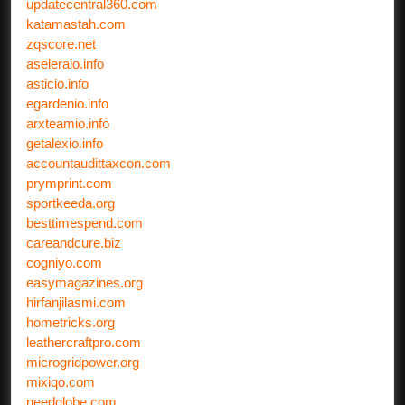
updatecentral360.com
katamastah.com
zqscore.net
aseleraio.info
asticio.info
egardenio.info
arxteamio.info
getalexio.info
accountaudittaxcon.com
prymprint.com
sportkeeda.org
besttimespend.com
careandcure.biz
cogniyo.com
easymagazines.org
hirfanjilasmi.com
hometricks.org
leathercraftpro.com
microgridpower.org
mixiqo.com
needglobe.com