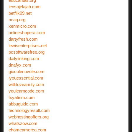
educaritas.org
lensajelajah.com
betflik09.net
ncaq.org
xenmicro.com
onlineshopera.com
dartyfresh.com
lewisenterprises.net
pcsoftwarefree.org
dailylinking.com
dnafyx.com
giocolenuvole.com
iyouessential.com
withloveamity.com
youlearncode.com
fxyatirim.com
abbuguide.com
technologyresult.com
webhostingoffers.org
whatszow.com
ehomeamerca.com