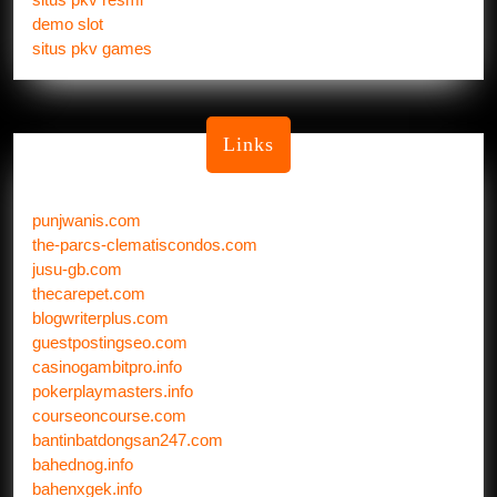
demo slot
situs pkv games
Links
punjwanis.com
the-parcs-clematiscondos.com
jusu-gb.com
thecarepet.com
blogwriterplus.com
guestpostingseo.com
casinogambitpro.info
pokerplaymasters.info
courseoncourse.com
bantinbatdongsan247.com
bahednog.info
bahenxgek.info