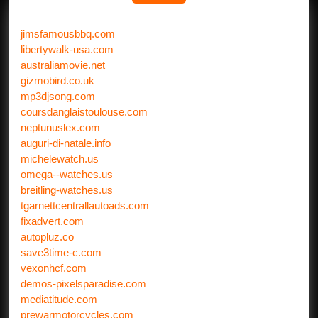
jimsfamousbbq.com
libertywalk-usa.com
australiamovie.net
gizmobird.co.uk
mp3djsong.com
coursdanglaistoulouse.com
neptunuslex.com
auguri-di-natale.info
michelewatch.us
omega--watches.us
breitling-watches.us
tgarnettcentrallautoads.com
fixadvert.com
autopluz.co
save3time-c.com
vexonhcf.com
demos-pixelsparadise.com
mediatitude.com
prewarmotorcycles.com