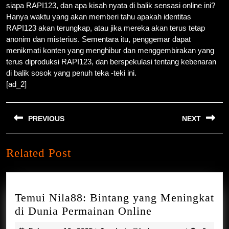
siapa RAPI123, dan apa kisah nyata di balik sensasi online ini?
Hanya waktu yang akan memberi tahu apakah identitas
RAPI123 akan terungkap, atau jika mereka akan terus tetap
anonim dan misterius. Sementara itu, penggemar dapat
menikmati konten yang menghibur dan menggembirakan yang
terus diproduksi RAPI123, dan berspekulasi tentang kebenaran
di balik sosok yang penuh teka -teki ini.
[ad_2]
Post
PREVIOUS
NEXT
navigation
Previous
Next
Related Post
post:
post:
Temui Nila88: Bintang yang Meningkat
Temui
di Dunia Permainan Online
Nila88: