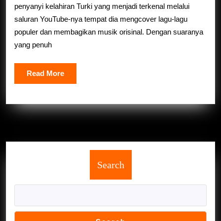
Musik:
penyanyi kelahiran Turki yang menjadi terkenal melalui
Perjalanan
saluran YouTube-nya tempat dia mengcover lagu-lagu
Melodi69
populer dan membagikan musik orisinal. Dengan suaranya
yang penuh
Read
Read More
More
Search