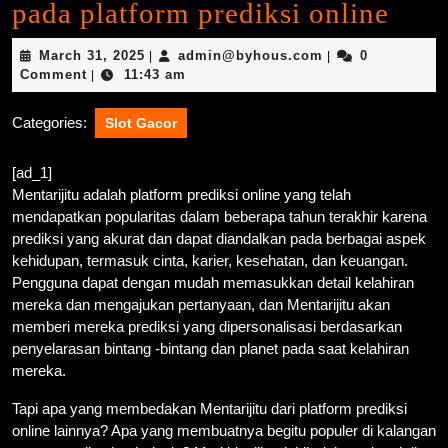
pada platform prediksi online
March
admin@byhous.
March 31, 2025
admin@byhous.com
0
|
|
31,
Comment
11:43 am
|
2025
Categories:
Slot Gacor
[ad_1]
Mentarijitu adalah platform prediksi online yang telah
mendapatkan popularitas dalam beberapa tahun terakhir karena
prediksi yang akurat dan dapat diandalkan pada berbagai aspek
kehidupan, termasuk cinta, karier, kesehatan, dan keuangan.
Pengguna dapat dengan mudah memasukkan detail kelahiran
mereka dan mengajukan pertanyaan, dan Mentarijitu akan
memberi mereka prediksi yang dipersonalisasi berdasarkan
penyelarasan bintang -bintang dan planet pada saat kelahiran
mereka.
Tapi apa yang membedakan Mentarijitu dari platform prediksi
online lainnya? Apa yang membuatnya begitu populer di kalangan