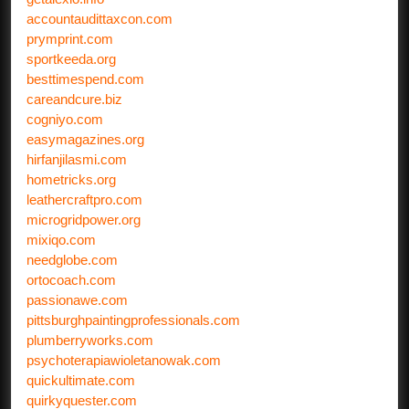
accountaudittaxcon.com
prymprint.com
sportkeeda.org
besttimespend.com
careandcure.biz
cogniyo.com
easymagazines.org
hirfanjilasmi.com
hometricks.org
leathercraftpro.com
microgridpower.org
mixiqo.com
needglobe.com
ortocoach.com
passionawe.com
pittsburghpaintingprofessionals.com
plumberryworks.com
psychoterapiawioletanowak.com
quickultimate.com
quirkyquester.com