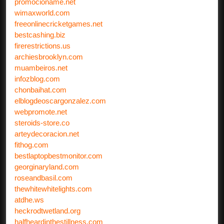
promocioname.net
wimaxworld.com
freeonlinecricketgames.net
bestcashing.biz
firerestrictions.us
archiesbrooklyn.com
muambeiros.net
infozblog.com
chonbaihat.com
elblogdeoscargonzalez.com
webpromote.net
steroids-store.co
arteydecoracion.net
fithog.com
bestlaptopbestmonitor.com
georginaryland.com
roseandbasil.com
thewhitewhitelights.com
atdhe.ws
heckrodtwetland.org
halfheardinthestillness.com