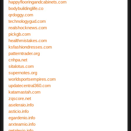
happyflooringandcabinets.com
bodybuildinglife.co
qrdoggy.com
technologygud.com
realshocknews.com
pickgb.com
healthmistakes.com
ksfashiondresses.com
patterntrader.org
cnhpa.net
sitalotus.com
supernotes.org
worldsportsempires.com
updatecentral360.com
katamastah.com
zqscore.net
aseleraio.info
asticio.info
egardenio.info
arxteamio.info
getalexio.info