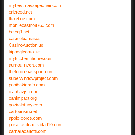
mybestmassagechair.com
ericreed.net
fluxetine.com
mobilecasino8760.com
betqq3.net
casinoloans5.us
CasinoAuction.us
kipooglecouk.us
mykitchennhome.com
aumoulinvert.com
thefoodiepassport.com
superwindowproject.com
papibakigrafo.com
icanhazjs.com
canimpact.org
goviralstudy.com
cartourism.net
apple-cores.com
pulserasdeactividad10.com
barbaracarlotti.com