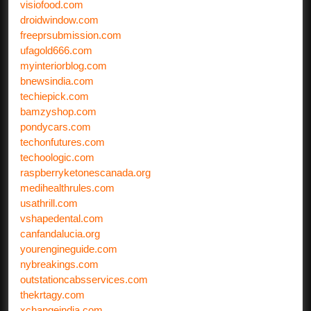
visiofood.com
droidwindow.com
freeprsubmission.com
ufagold666.com
myinteriorblog.com
bnewsindia.com
techiepick.com
bamzyshop.com
pondycars.com
techonfutures.com
techoologic.com
raspberryketonescanada.org
medihealthrules.com
usathrill.com
vshapedental.com
canfandalucia.org
yourengineguide.com
nybreakings.com
outstationcabsservices.com
thekrtagy.com
xchangeindia.com