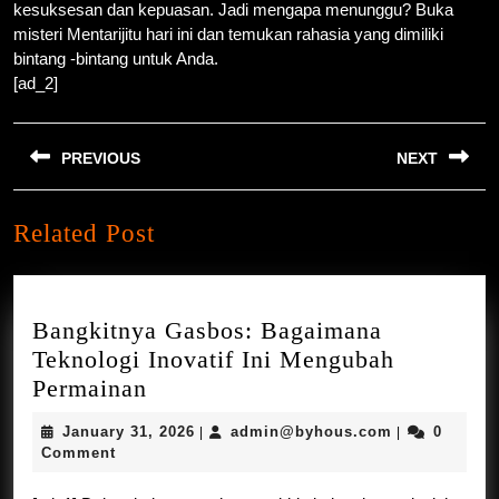
kesuksesan dan kepuasan. Jadi mengapa menunggu? Buka
misteri Mentarijitu hari ini dan temukan rahasia yang dimiliki
bintang -bintang untuk Anda.
[ad_2]
Post
PREVIOUS
NEXT
navigation
Previous
Next
Related Post
post:
post:
Bangkitnya Gasbos: Bagaimana
Teknologi Inovatif Ini Mengubah
Bangkitnya
Permainan
Gasbos:
January
admin@byho
January 31, 2026
admin@byhous.com
0
|
|
Bagaimana
31,
Comment
Teknologi
2026