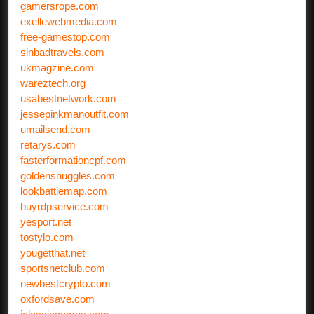
gamersrope.com
exellewebmedia.com
free-gamestop.com
sinbadtravels.com
ukmagzine.com
wareztech.org
usabestnetwork.com
jessepinkmanoutfit.com
umailsend.com
retarys.com
fasterformationcpf.com
goldensnuggles.com
lookbattlemap.com
buyrdpservice.com
yesport.net
tostylo.com
yougetthat.net
sportsnetclub.com
newbestcrypto.com
oxfordsave.com