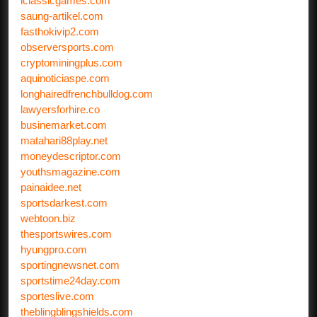
iclassicgames.com
saung-artikel.com
fasthokivip2.com
observersports.com
cryptominingplus.com
aquinoticiaspe.com
longhairedfrenchbulldog.com
lawyersforhire.co
businemarket.com
matahari88play.net
moneydescriptor.com
youthsmagazine.com
painaidee.net
sportsdarkest.com
webtoon.biz
thesportswires.com
hyungpro.com
sportingnewsnet.com
sportstime24day.com
sporteslive.com
theblingblingshields.com