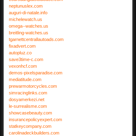
neptunuslex.com
auguri-di-natale.info
michelewatch.us
omega--watches.us
breitling-watches.us
tgarnettcentrallautoads.com
fixadvert.com
autopluz.co
save3time-c.com
vexonhcf.com
demos-pixelsparadise.com
mediatitude.com
prewarmotorcycles.com
simracinglinks.com
dosyamerkezi.net
le-surrealisme.com
showcasebeauty.com
insurancepolicyexpert.com
statkeycompany.com
carolinadeckbuilders.com