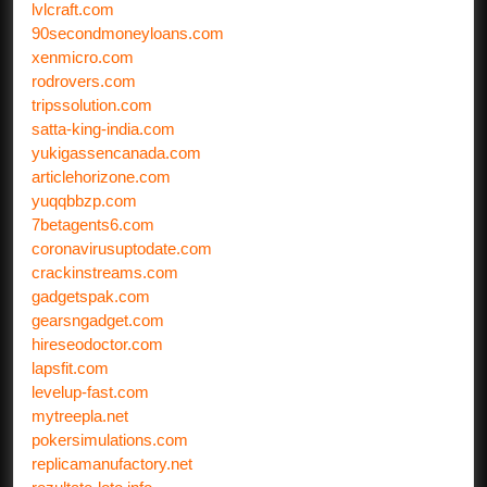
lvlcraft.com
90secondmoneyloans.com
xenmicro.com
rodrovers.com
tripssolution.com
satta-king-india.com
yukigassencanada.com
articlehorizone.com
yuqqbbzp.com
7betagents6.com
coronavirusuptodate.com
crackinstreams.com
gadgetspak.com
gearsngadget.com
hireseodoctor.com
lapsfit.com
levelup-fast.com
mytreepla.net
pokersimulations.com
replicamanufactory.net