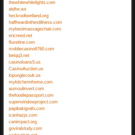
thewhitewhitelights.com
atdhe.ws
heckrodtwetland.org
halfheardinthestillness.com
mybestmassagechair.com
ericreed.net
fluxetine.com
mobilecasino8760.com
betqq3.net
casinoloans5.us
CasinoAuction.us
kipooglecouk.us
mykitchennhome.com
aumoulinvert.com
thefoodiepassport.com
superwindowproject.com
papibakigrafo.com
icanhazjs.com
canimpact.org
goviralstudy.com
cartourism.net