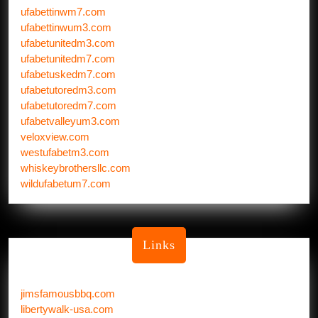
ufabettinwm7.com
ufabettinwum3.com
ufabetunitedm3.com
ufabetunitedm7.com
ufabetuskedm7.com
ufabetutoredm3.com
ufabetutoredm7.com
ufabetvalleyum3.com
veloxview.com
westufabetm3.com
whiskeybrothersllc.com
wildufabetum7.com
Links
jimsfamousbbq.com
libertywalk-usa.com