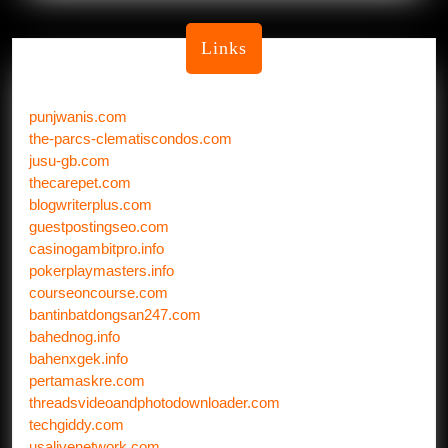
Links
punjwanis.com
the-parcs-clematiscondos.com
jusu-gb.com
thecarepet.com
blogwriterplus.com
guestpostingseo.com
casinogambitpro.info
pokerplaymasters.info
courseoncourse.com
bantinbatdongsan247.com
bahednog.info
bahenxgek.info
pertamaskre.com
threadsvideoandphotodownloader.com
techgiddy.com
usalivenetwork.com