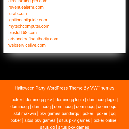
directselling-pro.com
revenuealarm.com
lurab.com
ignitioncoilguide.com
mytechcomputer.com
bioslot168.com
artsandcraftsauthority.com
webservicelive.com
Halloween Party WordPress Theme
By VWThemes
poker
|
dominoqq pkv
|
dominoqq login
|
dominoqq login
|
dominoqq
|
dominoqq
|
dominoqq
|
dominoqq
|
dominoqq
|
slot maxwin
|
pkv games bandarqq
|
poker
|
poker
|
qq
poker
|
situs pkv games
|
situs pkv games
|
poker online
|
situs qq
|
situs pkv games