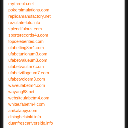
mytreepla.net
pokersimulations.com
replicamanufactory.net
rezultate-loto.info
splendifulous.com
sportsrecords4u.com
topceleberites.com
ufabetting8m4.com
ufabetunionum3.com
ufabetvalueum3.com
ufabetvaultm7.com
ufabetvillageum7.com
ufabetvoicem3.com
waveufabetm4.com
wayang88.net
websiteufabetm4.com
whiteufabetm4.com
anikalappy.com
dininghelsinki.info
duanfrescariverside.info