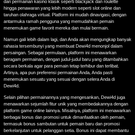
dari permainan kasino klasik seperti blackjack dan roulette
hingga penawaran yang lebih modern seperti slot online dan
taruhan olahraga virtual. Platform ini mudah dinavigasi, dengan
antarmuka ramah pengguna yang memudahkan pemain
menemukan game favorit mereka dan mulai bermain.
Namun gali lebih dalam lagi, dan Anda akan mengungkap banyak
rahasia tersembunyi yang membuat Dewi4d menonjol dalam
persaingan. Sebagai permulaan, platform ini menawarkan
beragam permainan, dengan judul-judul baru yang ditambahkan
secara berkala agar para pemain tetap terhibur dan terlibat.
Artinya, apa pun preferensi permainan Anda, Anda pasti
menemukan sesuatu yang sesuai dengan selera Anda di
Dewi4d.
Selain pilihan permainannya yang mengesankan, Dewi4d juga
menawarkan sejumlah fitur unik yang membedakannya dengan
platform game online lainnya. Misalnya, platform ini menawarkan
berbagai bonus dan promosi untuk dimanfaatkan oleh pemain,
termasuk bonus sambutan untuk pemain baru dan promosi
berkelanjutan untuk pelanggan setia. Bonus ini dapat membantu