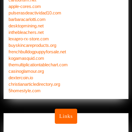
apple-cores.com
pulserasdeactividad10.com
barbaracarlotti.com
desktopmining.net
inthebleachers.net
lexapro-rx-store.com
buyskincareproducts.org
frenchbulldogpuppyforsale.net
kogamasquid.com
themultiplicationtablechart.com
casinoglamour.org
dextercoin.io
christianarticledirectory.org
5homestyle.com
Links