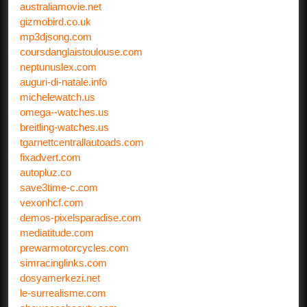
australiamovie.net
gizmobird.co.uk
mp3djsong.com
coursdanglaistoulouse.com
neptunuslex.com
auguri-di-natale.info
michelewatch.us
omega--watches.us
breitling-watches.us
tgarnettcentrallautoads.com
fixadvert.com
autopluz.co
save3time-c.com
vexonhcf.com
demos-pixelsparadise.com
mediatitude.com
prewarmotorcycles.com
simracinglinks.com
dosyamerkezi.net
le-surrealisme.com