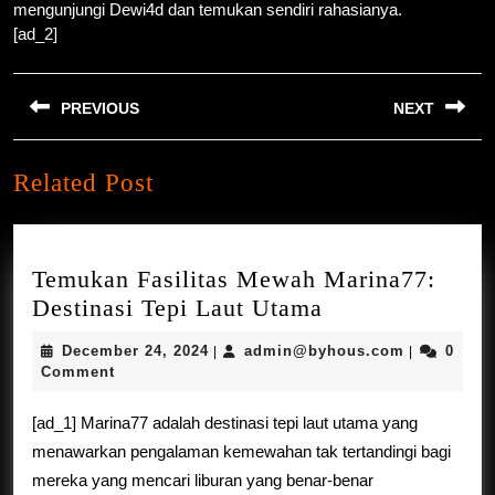
mengunjungi Dewi4d dan temukan sendiri rahasianya.
[ad_2]
Post
PREVIOUS
NEXT
navigation
Previous
Next
Related Post
post:
post:
Temukan Fasilitas Mewah Marina77:
Temukan
Destinasi Tepi Laut Utama
Fasilitas
December
admin@byh
December 24, 2024
admin@byhous.com
0
|
|
Mewah
24,
Comment
Marina77:
2024
Destinasi
[ad_1] Marina77 adalah destinasi tepi laut utama yang
Tepi
menawarkan pengalaman kemewahan tak tertandingi bagi
Laut
mereka yang mencari liburan yang benar-benar