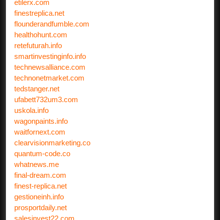
etilerx.com
finestreplica.net
flounderandfumble.com
healthohunt.com
retefuturah.info
smartinvestinginfo.info
technewsalliance.com
technonetmarket.com
tedstanger.net
ufabett732um3.com
uskola.info
wagonpaints.info
waitfornext.com
clearvisionmarketing.co
quantum-code.co
whatnews.me
final-dream.com
finest-replica.net
gestioneinh.info
prosportdaily.net
salesinvest22.com