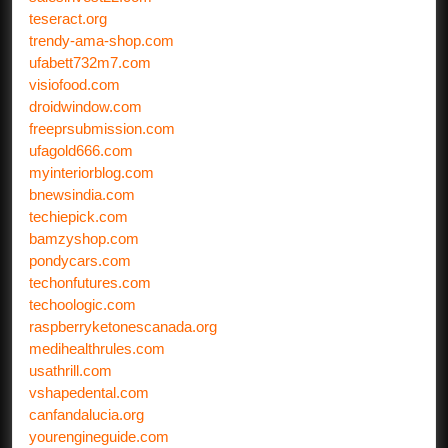
teseract.org
trendy-ama-shop.com
ufabett732m7.com
visiofood.com
droidwindow.com
freeprsubmission.com
ufagold666.com
myinteriorblog.com
bnewsindia.com
techiepick.com
bamzyshop.com
pondycars.com
techonfutures.com
techoologic.com
raspberryketonescanada.org
medihealthrules.com
usathrill.com
vshapedental.com
canfandalucia.org
yourengineguide.com