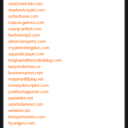
sportsnetclub.com
newbestcrypto.com
oxfordsave.com
iclassicgames.com
saung-artikel.com
fasthokivip2.com
observersports.com
cryptominingplus.com
aquinoticiaspe.com
longhairedfrenchbulldog.com
lawyersforhire.co
businemarket.com
matahari88play.net
moneydescriptor.com
youthsmagazine.com
painaidee.net
sportsdarkest.com
webtoon.biz
thesportswires.com
hyungpro.com