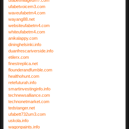
ufabetvillageum7.com
ufabetvoicem3.com
waveufabetm4.com
wayang88.net
websiteufabetm4.com
whiteufabetm4.com
anikalappy.com
dininghelsinki.info
duanfrescariverside.info
etilerx.com
finestreplica.net
flounderandfumble.com
healthohunt.com
retefuturah.info
smartinvestinginfo.info
technewsalliance.com
technonetmarket.com
tedstanger.net
ufabett732um3.com
uskola.info
wagonpaints.info