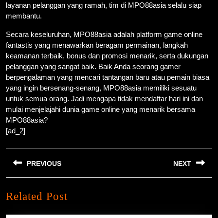
layanan pelanggan yang ramah, tim di MPO88asia selalu siap
membantu.
Secara keseluruhan, MPO88asia adalah platform game online
fantastis yang menawarkan beragam permainan, langkah
keamanan terbaik, bonus dan promosi menarik, serta dukungan
pelanggan yang sangat baik. Baik Anda seorang gamer
berpengalaman yang mencari tantangan baru atau pemain biasa
yang ingin bersenang-senang, MPO88asia memiliki sesuatu
untuk semua orang. Jadi mengapa tidak mendaftar hari ini dan
mulai menjelajahi dunia game online yang menarik bersama
MPO88asia?
[ad_2]
Post
PREVIOUS
NEXT
navigation
Previous
Next
Related Post
post:
post: