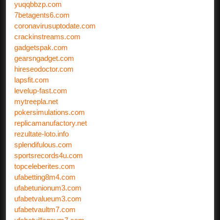
yuqqbbzp.com
7betagents6.com
coronavirusuptodate.com
crackinstreams.com
gadgetspak.com
gearsngadget.com
hireseodoctor.com
lapsfit.com
levelup-fast.com
mytreepla.net
pokersimulations.com
replicamanufactory.net
rezultate-loto.info
splendifulous.com
sportsrecords4u.com
topceleberites.com
ufabetting8m4.com
ufabetunionum3.com
ufabetvalueum3.com
ufabetvaultm7.com