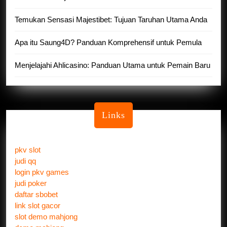
Temukan Sensasi Majestibet: Tujuan Taruhan Utama Anda
Apa itu Saung4D? Panduan Komprehensif untuk Pemula
Menjelajahi Ahlicasino: Panduan Utama untuk Pemain Baru
Links
pkv slot
judi qq
login pkv games
judi poker
daftar sbobet
link slot gacor
slot demo mahjong