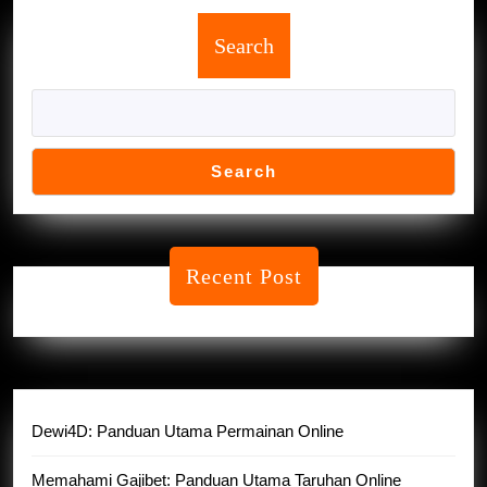
Search
Search
Recent Post
Dewi4D: Panduan Utama Permainan Online
Memahami Gajibet: Panduan Utama Taruhan Online