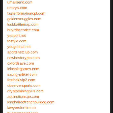
umailsend.com
retarys.com
fasterformationcpf.com
goldensnuggles.com
lookbattlemap.com
buyrdpservice.com
yesport.net
tostylo.com
yougetthat.net
sportsnetclub.com
newbestcrypto.com
oxfordsave.com
iclassicgames.com
saung-artikel.com
fasthokivip2.com
observersports.com
cryptominingplus.com
aquinoticiaspe.com
longhairedfrenchbulldog.com
lawyersforhire.co