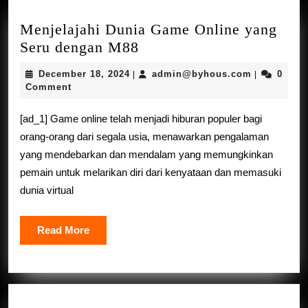
Menjelajahi Dunia Game Online yang
Menjelajahi
Seru dengan M88
Dunia
December
admin@byh
December 18, 2024
admin@byhous.com
0
|
|
Game
18,
Comment
Online
2024
yang
[ad_1] Game online telah menjadi hiburan populer bagi
Seru
orang-orang dari segala usia, menawarkan pengalaman
dengan
yang mendebarkan dan mendalam yang memungkinkan
M88
pemain untuk melarikan diri dari kenyataan dan memasuki
dunia virtual
Read
Read More
More