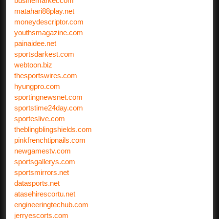
businemarket.com
matahari88play.net
moneydescriptor.com
youthsmagazine.com
painaidee.net
sportsdarkest.com
webtoon.biz
thesportswires.com
hyungpro.com
sportingnewsnet.com
sportstime24day.com
sporteslive.com
theblingblingshields.com
pinkfrenchtipnails.com
newgamestv.com
sportsgallerys.com
sportsmirrors.net
datasports.net
atasehirescortu.net
engineeringtechub.com
jerryescorts.com