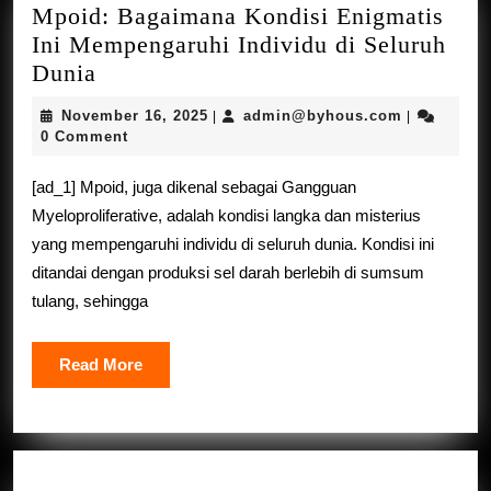
Mpoid: Bagaimana Kondisi Enigmatis
Ini Mempengaruhi Individu di Seluruh
Mpoid:
Dunia
Bagaimana
November
admin@by
November 16, 2025
admin@byhous.com
|
|
Kondisi
16,
0 Comment
Enigmatis
2025
Ini
[ad_1] Mpoid, juga dikenal sebagai Gangguan
Mempengaruhi
Myeloproliferative, adalah kondisi langka dan misterius
Individu
yang mempengaruhi individu di seluruh dunia. Kondisi ini
di
ditandai dengan produksi sel darah berlebih di sumsum
Seluruh
tulang, sehingga
Dunia
Read
Read More
More