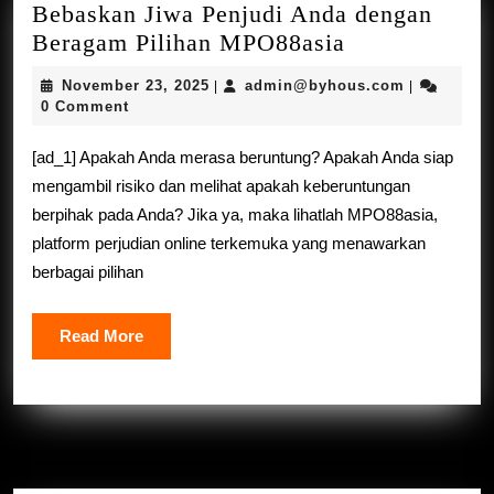
Bebaskan Jiwa Penjudi Anda dengan
Bebaskan
Beragam Pilihan MPO88asia
Jiwa
November
admin@by
November 23, 2025
admin@byhous.com
|
|
Penjudi
23,
0 Comment
Anda
2025
dengan
[ad_1] Apakah Anda merasa beruntung? Apakah Anda siap
Beragam
mengambil risiko dan melihat apakah keberuntungan
Pilihan
berpihak pada Anda? Jika ya, maka lihatlah MPO88asia,
MPO88asia
platform perjudian online terkemuka yang menawarkan
berbagai pilihan
Read
Read More
More