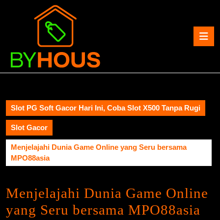
Skip
to
content
O
Skip
B
to
content
Slot PG Soft Gacor Hari Ini, Coba Slot X500 Tanpa Rugi
Slot Gacor
Menjelajahi Dunia Game Online yang Seru bersama
MPO88asia
Menjelajahi Dunia Game Online
yang Seru bersama MPO88asia