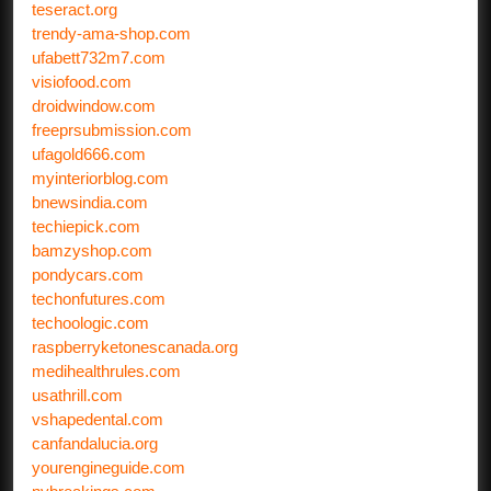
teseract.org
trendy-ama-shop.com
ufabett732m7.com
visiofood.com
droidwindow.com
freeprsubmission.com
ufagold666.com
myinteriorblog.com
bnewsindia.com
techiepick.com
bamzyshop.com
pondycars.com
techonfutures.com
techoologic.com
raspberryketonescanada.org
medihealthrules.com
usathrill.com
vshapedental.com
canfandalucia.org
yourengineguide.com