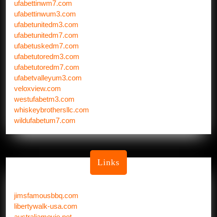
ufabettinwm7.com
ufabettinwum3.com
ufabetunitedm3.com
ufabetunitedm7.com
ufabetuskedm7.com
ufabetutoredm3.com
ufabetutoredm7.com
ufabetvalleyum3.com
veloxview.com
westufabetm3.com
whiskeybrothersllc.com
wildufabetum7.com
Links
jimsfamousbbq.com
libertywalk-usa.com
australiamovie.net