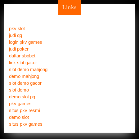
Links
pkv slot
judi qq
login pkv games
judi poker
daftar sbobet
link slot gacor
slot demo mahjong
demo mahjong
slot demo gacor
slot demo
demo slot pg
pkv games
situs pkv resmi
demo slot
situs pkv games