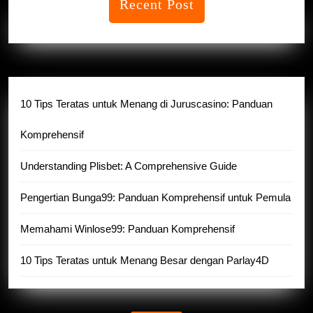
Recent Post
10 Tips Teratas untuk Menang di Juruscasino: Panduan
Komprehensif
Understanding Plisbet: A Comprehensive Guide
Pengertian Bunga99: Panduan Komprehensif untuk Pemula
Memahami Winlose99: Panduan Komprehensif
10 Tips Teratas untuk Menang Besar dengan Parlay4D