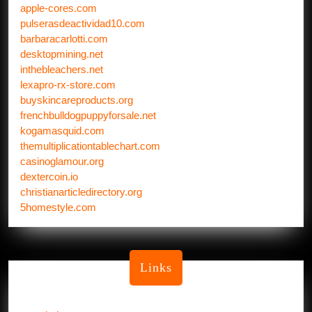
apple-cores.com
pulserasdeactividad10.com
barbaracarlotti.com
desktopmining.net
inthebleachers.net
lexapro-rx-store.com
buyskincareproducts.org
frenchbulldogpuppyforsale.net
kogamasquid.com
themultiplicationtablechart.com
casinoglamour.org
dextercoin.io
christianarticledirectory.org
5homestyle.com
Links