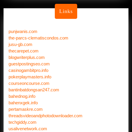
Links
punjwanis.com
the-parcs-clematiscondos.com
jusu-gb.com
thecarepet.com
blogwriterplus.com
guestpostingseo.com
casinogambitpro.info
pokerplaymasters.info
courseoncourse.com
bantinbatdongsan247.com
bahednog.info
bahenxgek.info
pertamaskre.com
threadsvideoandphotodownloader.com
techgiddy.com
usalivenetwork.com