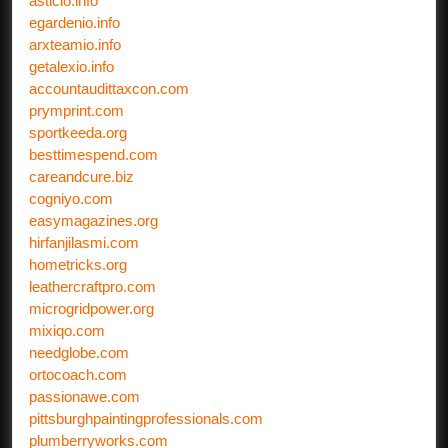
asticio.info
egardenio.info
arxteamio.info
getalexio.info
accountaudittaxcon.com
prymprint.com
sportkeeda.org
besttimespend.com
careandcure.biz
cogniyo.com
easymagazines.org
hirfanjilasmi.com
hometricks.org
leathercraftpro.com
microgridpower.org
mixiqo.com
needglobe.com
ortocoach.com
passionawe.com
pittsburghpaintingprofessionals.com
plumberryworks.com