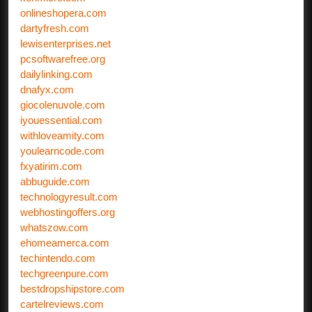
onlineshopera.com
dartyfresh.com
lewisenterprises.net
pcsoftwarefree.org
dailylinking.com
dnafyx.com
giocolenuvole.com
iyouessential.com
withloveamity.com
youlearncode.com
fxyatirim.com
abbuguide.com
technologyresult.com
webhostingoffers.org
whatszow.com
ehomeamerca.com
techintendo.com
techgreenpure.com
bestdropshipstore.com
cartelreviews.com