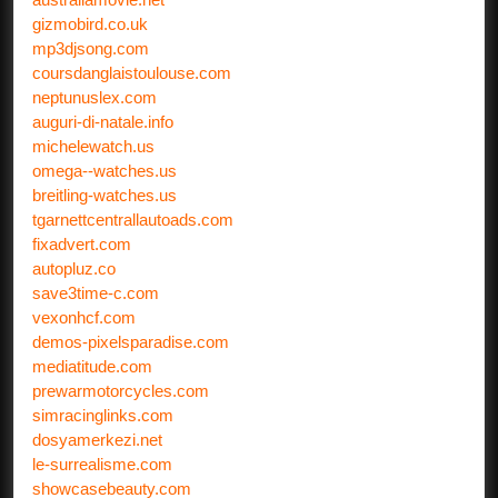
gizmobird.co.uk
mp3djsong.com
coursdanglaistoulouse.com
neptunuslex.com
auguri-di-natale.info
michelewatch.us
omega--watches.us
breitling-watches.us
tgarnettcentrallautoads.com
fixadvert.com
autopluz.co
save3time-c.com
vexonhcf.com
demos-pixelsparadise.com
mediatitude.com
prewarmotorcycles.com
simracinglinks.com
dosyamerkezi.net
le-surrealisme.com
showcasebeauty.com