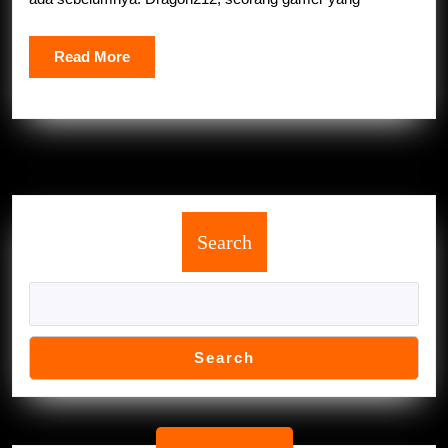
Esports
Read
Read More
More
Search
Search