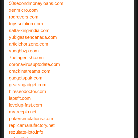
90secondmoneyloans.com
xenmicro.com
rodrovers.com
tripssolution.com
satta-king-india.com
yukigassencanada.com
articlehorizone.com
yuqqbbzp.com
7betagents6.com
coronavirusuptodate.com
crackinstreams.com
gadgetspak.com
gearsngadget.com
hireseodoctor.com
lapsfit.com
levelup-fast.com
mytreepla.net
pokersimulations.com
replicamanufactory.net
rezultate-loto.info