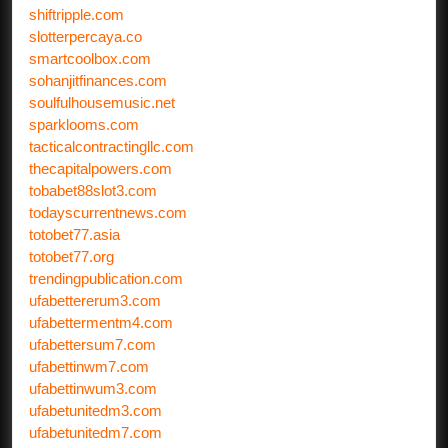
shiftripple.com
slotterpercaya.co
smartcoolbox.com
sohanjitfinances.com
soulfulhousemusic.net
sparklooms.com
tacticalcontractingllc.com
thecapitalpowers.com
tobabet88slot3.com
todayscurrentnews.com
totobet77.asia
totobet77.org
trendingpublication.com
ufabettererum3.com
ufabettermentm4.com
ufabettersum7.com
ufabettinwm7.com
ufabettinwum3.com
ufabetunitedm3.com
ufabetunitedm7.com