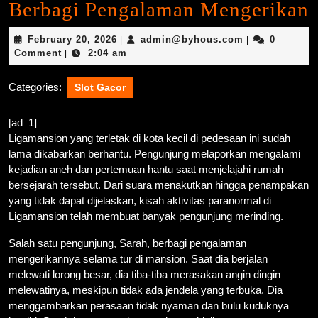
Berbagi Pengalaman Mengerikan
February
admin@byhou
February 20, 2026
admin@byhous.com
0
|
|
20,
Comment
2:04 am
|
2026
Categories:
Slot Gacor
[ad_1]
Ligamansion yang terletak di kota kecil di pedesaan ini sudah
lama dikabarkan berhantu. Pengunjung melaporkan mengalami
kejadian aneh dan pertemuan hantu saat menjelajahi rumah
bersejarah tersebut. Dari suara menakutkan hingga penampakan
yang tidak dapat dijelaskan, kisah aktivitas paranormal di
Ligamansion telah membuat banyak pengunjung merinding.
Salah satu pengunjung, Sarah, berbagi pengalaman
mengerikannya selama tur di mansion. Saat dia berjalan
melewati lorong besar, dia tiba-tiba merasakan angin dingin
melewatinya, meskipun tidak ada jendela yang terbuka. Dia
menggambarkan perasaan tidak nyaman dan bulu kuduknya