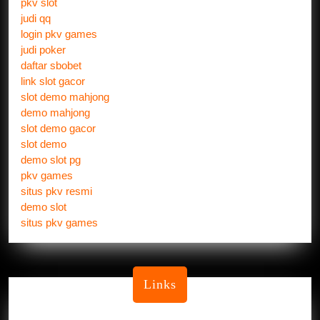
pkv slot
judi qq
login pkv games
judi poker
daftar sbobet
link slot gacor
slot demo mahjong
demo mahjong
slot demo gacor
slot demo
demo slot pg
pkv games
situs pkv resmi
demo slot
situs pkv games
Links