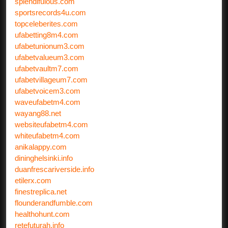
splendifulous.com
sportsrecords4u.com
topceleberites.com
ufabetting8m4.com
ufabetunionum3.com
ufabetvalueum3.com
ufabetvaultm7.com
ufabetvillageum7.com
ufabetvoicem3.com
waveufabetm4.com
wayang88.net
websiteufabetm4.com
whiteufabetm4.com
anikalappy.com
dininghelsinki.info
duanfrescariverside.info
etilerx.com
finestreplica.net
flounderandfumble.com
healthohunt.com
retefuturah.info