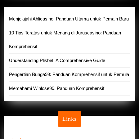
Menjelajahi Ahlicasino: Panduan Utama untuk Pemain Baru
10 Tips Teratas untuk Menang di Juruscasino: Panduan
Komprehensif
Understanding Plisbet: A Comprehensive Guide
Pengertian Bunga99: Panduan Komprehensif untuk Pemula
Memahami Winlose99: Panduan Komprehensif
Links