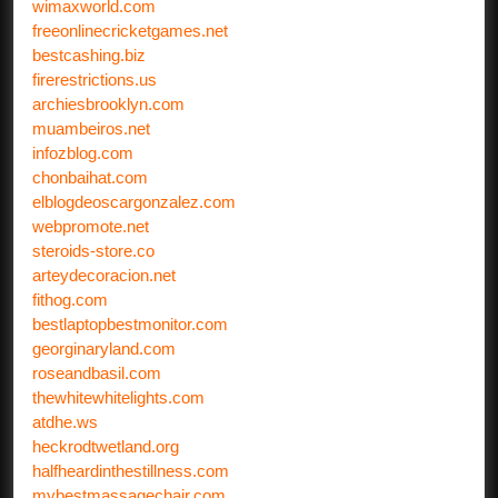
wimaxworld.com
freeonlinecricketgames.net
bestcashing.biz
firerestrictions.us
archiesbrooklyn.com
muambeiros.net
infozblog.com
chonbaihat.com
elblogdeoscargonzalez.com
webpromote.net
steroids-store.co
arteydecoracion.net
fithog.com
bestlaptopbestmonitor.com
georginaryland.com
roseandbasil.com
thewhitewhitelights.com
atdhe.ws
heckrodtwetland.org
halfheardinthestillness.com
mybestmassagechair.com