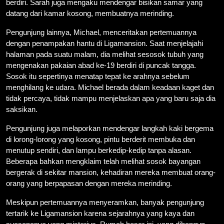
berdiri. Sarah juga mengaku mendengar bisikan samar yang
datang dari kamar kosong, membuatnya merinding.
Pengunjung lainnya, Michael, menceritakan pertemuannya
dengan penampakan hantu di Ligamansion. Saat menjelajahi
halaman pada suatu malam, dia melihat sesosok tubuh yang
mengenakan pakaian abad ke-19 berdiri di puncak tangga.
Sosok itu sepertinya menatap tepat ke arahnya sebelum
menghilang ke udara. Michael berada dalam keadaan kaget dan
tidak percaya, tidak mampu menjelaskan apa yang baru saja dia
saksikan.
Pengunjung juga melaporkan mendengar langkah kaki bergema
di lorong-lorong yang kosong, pintu berderit membuka dan
menutup sendiri, dan lampu berkedip-kedip tanpa alasan.
Beberapa bahkan mengklaim telah melihat sosok bayangan
bergerak di sekitar mansion, kehadiran mereka membuat orang-
orang yang berpapasan dengan mereka merinding.
Meskipun pertemuannya menyeramkan, banyak pengunjung
tertarik ke Ligamansion karena sejarahnya yang kaya dan