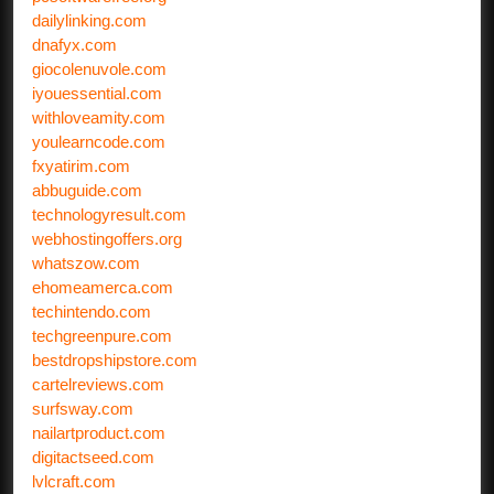
dailylinking.com
dnafyx.com
giocolenuvole.com
iyouessential.com
withloveamity.com
youlearncode.com
fxyatirim.com
abbuguide.com
technologyresult.com
webhostingoffers.org
whatszow.com
ehomeamerca.com
techintendo.com
techgreenpure.com
bestdropshipstore.com
cartelreviews.com
surfsway.com
nailartproduct.com
digitactseed.com
lvlcraft.com