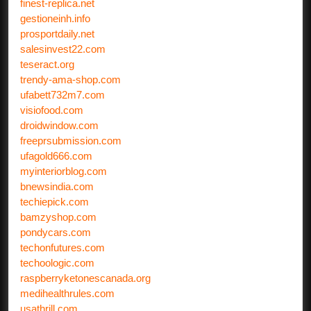
finest-replica.net
gestioneinh.info
prosportdaily.net
salesinvest22.com
teseract.org
trendy-ama-shop.com
ufabett732m7.com
visiofood.com
droidwindow.com
freeprsubmission.com
ufagold666.com
myinteriorblog.com
bnewsindia.com
techiepick.com
bamzyshop.com
pondycars.com
techonfutures.com
techoologic.com
raspberryketonescanada.org
medihealthrules.com
usathrill.com