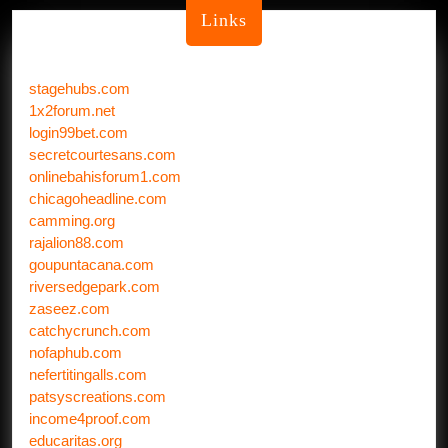
Links
stagehubs.com
1x2forum.net
login99bet.com
secretcourtesans.com
onlinebahisforum1.com
chicagoheadline.com
camming.org
rajalion88.com
goupuntacana.com
riversedgepark.com
zaseez.com
catchycrunch.com
nofaphub.com
nefertitingalls.com
patsyscreations.com
income4proof.com
educaritas.org