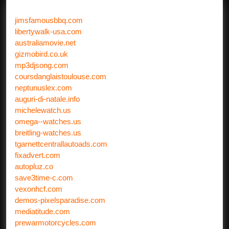
jimsfamousbbq.com
libertywalk-usa.com
australiamovie.net
gizmobird.co.uk
mp3djsong.com
coursdanglaistoulouse.com
neptunuslex.com
auguri-di-natale.info
michelewatch.us
omega--watches.us
breitling-watches.us
tgarnettcentrallautoads.com
fixadvert.com
autopluz.co
save3time-c.com
vexonhcf.com
demos-pixelsparadise.com
mediatitude.com
prewarmotorcycles.com