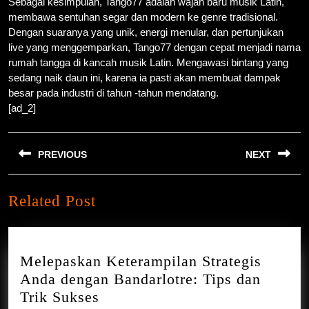
Sebagai kesimpulan, Tango77 adalah wajah baru musik Latin,
membawa sentuhan segar dan modern ke genre tradisional.
Dengan suaranya yang unik, energi menular, dan pertunjukan
live yang menggemparkan, Tango77 dengan cepat menjadi nama
rumah tangga di kancah musik Latin. Mengawasi bintang yang
sedang naik daun ini, karena ia pasti akan membuat dampak
besar pada industri di tahun -tahun mendatang.
[ad_2]
Post
PREVIOUS
NEXT
navigation
Previous
Next
Related Post
post:
post:
Melepaskan Keterampilan Strategis
Anda dengan Bandarlotre: Tips dan
Melepaskan
Trik Sukses