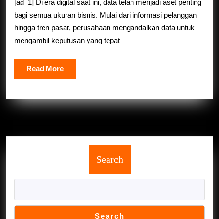
Data
[ad_1] Di era digital saat ini, data telah menjadi aset penting
dalam
bagi semua ukuran bisnis. Mulai dari informasi pelanggan
Bisnis
hingga tren pasar, perusahaan mengandalkan data untuk
mengambil keputusan yang tepat
Read
Read More
More
Search
Search