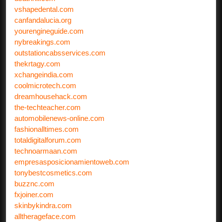
vshapedental.com
canfandalucia.org
yourengineguide.com
nybreakings.com
outstationcabsservices.com
thekrtagy.com
xchangeindia.com
coolmicrotech.com
dreamhousehack.com
the-techteacher.com
automobilenews-online.com
fashionalltimes.com
totaldigitalforum.com
technoarmaan.com
empresasposicionamientoweb.com
tonybestcosmetics.com
buzznc.com
fxjoiner.com
skinbykindra.com
alltherageface.com