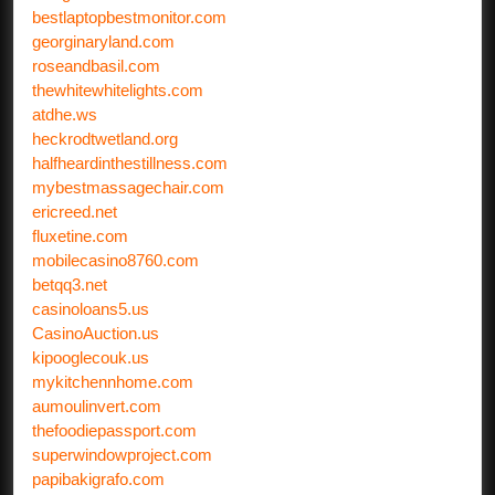
bestlaptopbestmonitor.com
georginaryland.com
roseandbasil.com
thewhitewhitelights.com
atdhe.ws
heckrodtwetland.org
halfheardinthestillness.com
mybestmassagechair.com
ericreed.net
fluxetine.com
mobilecasino8760.com
betqq3.net
casinoloans5.us
CasinoAuction.us
kipooglecouk.us
mykitchennhome.com
aumoulinvert.com
thefoodiepassport.com
superwindowproject.com
papibakigrafo.com