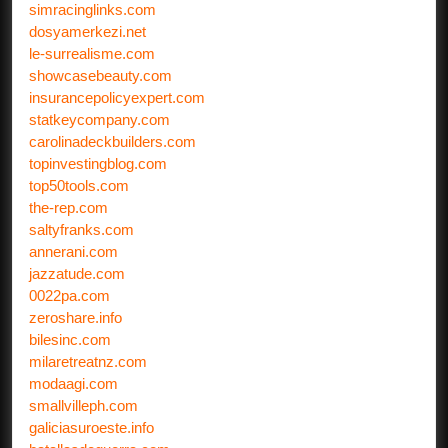
simracinglinks.com
dosyamerkezi.net
le-surrealisme.com
showcasebeauty.com
insurancepolicyexpert.com
statkeycompany.com
carolinadeckbuilders.com
topinvestingblog.com
top50tools.com
the-rep.com
saltyfranks.com
annerani.com
jazzatude.com
0022pa.com
zeroshare.info
bilesinc.com
milaretreatnz.com
modaagi.com
smallvilleph.com
galiciasuroeste.info