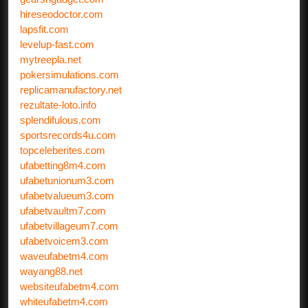
hireseodoctor.com
lapsfit.com
levelup-fast.com
mytreepla.net
pokersimulations.com
replicamanufactory.net
rezultate-loto.info
splendifulous.com
sportsrecords4u.com
topceleberites.com
ufabetting8m4.com
ufabetunionum3.com
ufabetvalueum3.com
ufabetvaultm7.com
ufabetvillageum7.com
ufabetvoicem3.com
waveufabetm4.com
wayang88.net
websiteufabetm4.com
whiteufabetm4.com