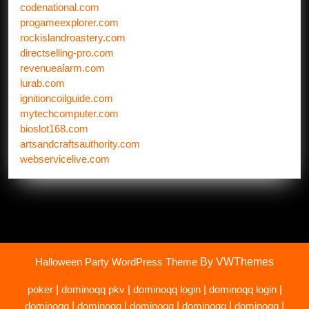
codenational.com
progameexplorer.com
rockislandroastery.com
directselling-pro.com
revenuealarm.com
lurab.com
ignitioncoilguide.com
mytechcomputer.com
bioslot168.com
artsandcraftsauthority.com
webservicelive.com
Halloween Party WordPress Theme
By VWThemes
poker
|
dominoqq pkv
|
dominoqq login
|
dominoqq login
|
dominoqq
|
dominoqq
|
dominoqq
|
dominoqq
|
dominoqq
|