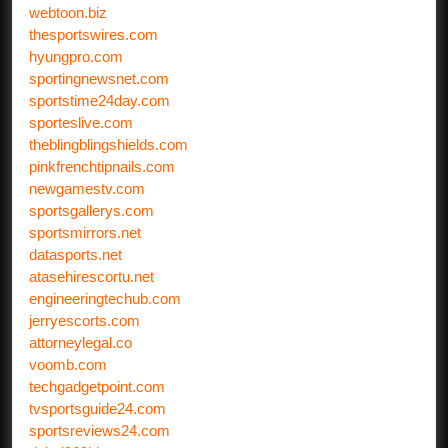
webtoon.biz
thesportswires.com
hyungpro.com
sportingnewsnet.com
sportstime24day.com
sporteslive.com
theblingblingshields.com
pinkfrenchtipnails.com
newgamestv.com
sportsgallerys.com
sportsmirrors.net
datasports.net
atasehirescortu.net
engineeringtechub.com
jerryescorts.com
attorneylegal.co
voomb.com
techgadgetpoint.com
tvsportsguide24.com
sportsreviews24.com