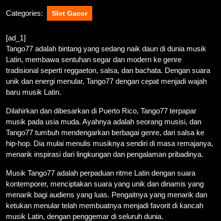
Categories:
Slot Gacor
[ad_1]
Tango77 adalah bintang yang sedang naik daun di dunia musik
Latin, membawa sentuhan segar dan modern ke genre
tradisional seperti reggaeton, salsa, dan bachata. Dengan suara
unik dan energi menular, Tango77 dengan cepat menjadi wajah
baru musik Latin.
Dilahirkan dan dibesarkan di Puerto Rico, Tango77 terpapar
musik pada usia muda. Ayahnya adalah seorang musisi, dan
Tango77 tumbuh mendengarkan berbagai genre, dari salsa ke
hip-hop. Dia mulai menulis musiknya sendiri di masa remajanya,
menarik inspirasi dari lingkungan dan pengalaman pribadinya.
Musik Tango77 adalah perpaduan ritme Latin dengan suara
kontemporer, menciptakan suara yang unik dan dinamis yang
menarik bagi audiens yang luas. Pengaitnya yang menarik dan
ketukan menular telah membuatnya menjadi favorit di kancah
musik Latin, dengan penggemar di seluruh dunia.