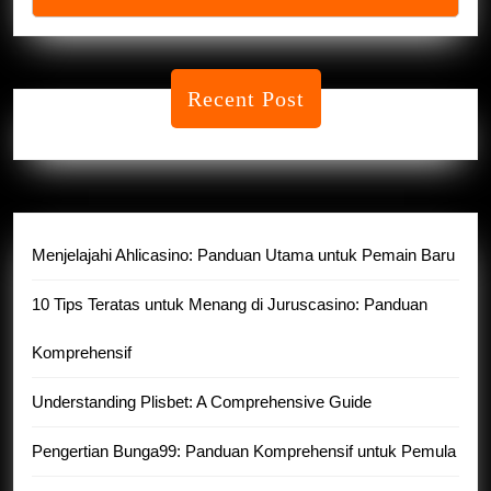
Recent Post
Menjelajahi Ahlicasino: Panduan Utama untuk Pemain Baru
10 Tips Teratas untuk Menang di Juruscasino: Panduan
Komprehensif
Understanding Plisbet: A Comprehensive Guide
Pengertian Bunga99: Panduan Komprehensif untuk Pemula