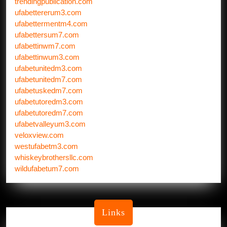
trendingpublication.com
ufabettererum3.com
ufabettermentm4.com
ufabettersum7.com
ufabettinwm7.com
ufabettinwum3.com
ufabetunitedm3.com
ufabetunitedm7.com
ufabetuskedm7.com
ufabetutoredm3.com
ufabetutoredm7.com
ufabetvalleyum3.com
veloxview.com
westufabetm3.com
whiskeybrothersllc.com
wildufabetum7.com
Links