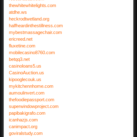
thewhitewhitelights.com
atdhe.ws
heckrodtwetland.org
halfheardinthestillness.com
mybestmassagechair.com
ericreed.net
fluxetine.com
mobilecasino8760.com
betqq3.net
casinoloans5.us
CasinoAuction.us
kipooglecouk.us
mykitchennhome.com
aumoulinvert.com
thefoodiepassport.com
superwindowproject.com
papibakigrafo.com
icanhazjs.com
canimpact.org
goviralstudy.com