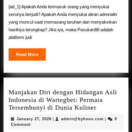
Pelayanan
[ad_1] Apakah Anda termasuk orang yang menyukai
Terbaik
serunya berjudi? Apakah Anda menyukai aliran adrenalin
Pasukan88
yang muncul saat memasang taruhan dan menyaksikan
hasilnya terungkap? Jika iya, maka Pasukan88 adalah
platform judi
Read
Read More
More
Manjakan Diri dengan Hidangan Asli
Indonesia di Wartegbet: Permata
Manjakan
Tersembunyi di Dunia Kuliner
Diri
January
admin@byho
January 27, 2026
admin@byhous.com
0
|
|
dengan
27,
Comment
Hidangan
2026