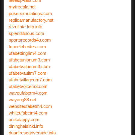
levelup-fast.com
mytreepla.net
pokersimulations.com
replicamanufactory.net
rezultate-loto.info
splendifulous.com
sportsrecords4u.com
topceleberites.com
ufabetting8m4.com
ufabetunionum3.com
ufabetvalueum3.com
ufabetvaultm7.com
ufabetvillageum7.com
ufabetvoicem3.com
waveufabetm4.com
wayang88.net
websiteufabetm4.com
whiteufabetm4.com
anikalappy.com
dininghelsinki.info
duanfrescariverside.info