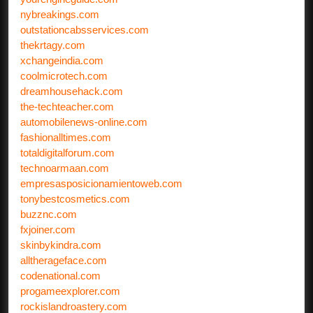
nybreakings.com
outstationcabsservices.com
thekrtagy.com
xchangeindia.com
coolmicrotech.com
dreamhousehack.com
the-techteacher.com
automobilenews-online.com
fashionalltimes.com
totaldigitalforum.com
technoarmaan.com
empresasposicionamientoweb.com
tonybestcosmetics.com
buzznc.com
fxjoiner.com
skinbykindra.com
alltherageface.com
codenational.com
progameexplorer.com
rockislandroastery.com