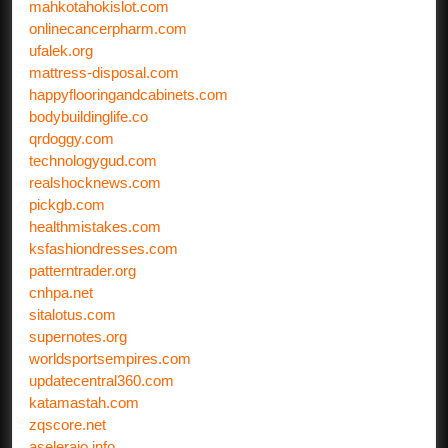
mahkotahokislot.com
onlinecancerpharm.com
ufalek.org
mattress-disposal.com
happyflooringandcabinets.com
bodybuildinglife.co
qrdoggy.com
technologygud.com
realshocknews.com
pickgb.com
healthmistakes.com
ksfashiondresses.com
patterntrader.org
cnhpa.net
sitalotus.com
supernotes.org
worldsportsempires.com
updatecentral360.com
katamastah.com
zqscore.net
aseleraio.info