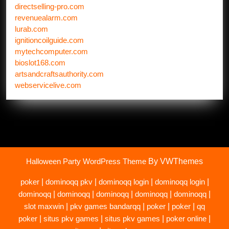
directselling-pro.com
revenuealarm.com
lurab.com
ignitioncoilguide.com
mytechcomputer.com
bioslot168.com
artsandcraftsauthority.com
webservicelive.com
Halloween Party WordPress Theme
By VWThemes
poker
|
dominoqq pkv
|
dominoqq login
|
dominoqq login
|
dominoqq
|
dominoqq
|
dominoqq
|
dominoqq
|
dominoqq
|
slot maxwin
|
pkv games bandarqq
|
poker
|
poker
|
qq
poker
|
situs pkv games
|
situs pkv games
|
poker online
|