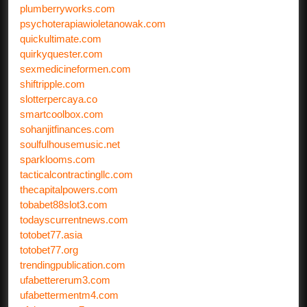
plumberryworks.com
psychoterapiawioletanowak.com
quickultimate.com
quirkyquester.com
sexmedicineformen.com
shiftripple.com
slotterpercaya.co
smartcoolbox.com
sohanjitfinances.com
soulfulhousemusic.net
sparklooms.com
tacticalcontractingllc.com
thecapitalpowers.com
tobabet88slot3.com
todayscurrentnews.com
totobet77.asia
totobet77.org
trendingpublication.com
ufabettererum3.com
ufabettermentm4.com