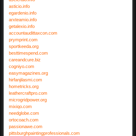
asticio.info
egardenio.info
arxteamio.info
getalexio.info
accountaudittaxcon.com
prymprint.com
sportkeeda.org
besttimespend.com
careandcure.biz
cogniyo.com
easymagazines.org
hirfanjilasmi.com
hometricks.org
leathercraftpro.com
microgridpower.org
mixiqo.com
needglobe.com
ortocoach.com
passionawe.com
pittsburghpaintingprofessionals.com