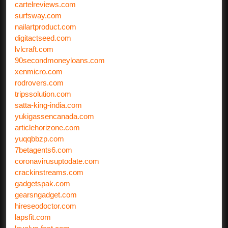
cartelreviews.com
surfsway.com
nailartproduct.com
digitactseed.com
lvlcraft.com
90secondmoneyloans.com
xenmicro.com
rodrovers.com
tripssolution.com
satta-king-india.com
yukigassencanada.com
articlehorizone.com
yuqqbbzp.com
7betagents6.com
coronavirusuptodate.com
crackinstreams.com
gadgetspak.com
gearsngadget.com
hireseodoctor.com
lapsfit.com