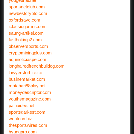
yougetthat.net
sportsnetclub.com
newbestcrypto.com
oxfordsave.com
iclassicgames.com
saung-artikel.com
fasthokivip2.com
observersports.com
cryptominingplus.com
aquinoticiaspe.com
longhairedfrenchbulldog.com
lawyersforhire.co
businemarket.com
matahari88play.net
moneydescriptor.com
youthsmagazine.com
painaidee.net
sportsdarkest.com
webtoon.biz
thesportswires.com
hyungpro.com