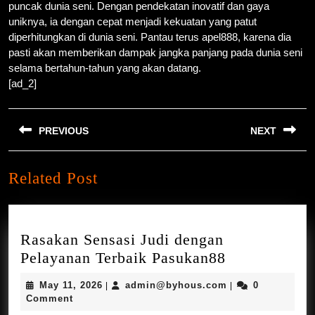
puncak dunia seni. Dengan pendekatan inovatif dan gaya
uniknya, ia dengan cepat menjadi kekuatan yang patut
diperhitungkan di dunia seni. Pantau terus apel888, karena dia
pasti akan memberikan dampak jangka panjang pada dunia seni
selama bertahun-tahun yang akan datang.
[ad_2]
Post
PREVIOUS
NEXT
navigation
Previous
Next
Related Post
post:
post:
Rasakan Sensasi Judi dengan
Rasakan
Pelayanan Terbaik Pasukan88
Sensasi
May
admin@byhous.
May 11, 2026
admin@byhous.com
0
|
|
Judi
11,
Comment
dengan
2026