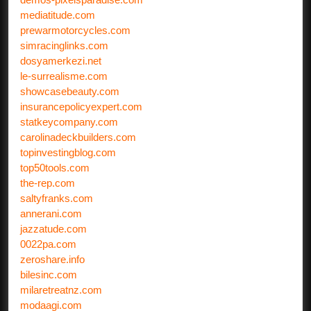
mediatitude.com
prewarmotorcycles.com
simracinglinks.com
dosyamerkezi.net
le-surrealisme.com
showcasebeauty.com
insurancepolicyexpert.com
statkeycompany.com
carolinadeckbuilders.com
topinvestingblog.com
top50tools.com
the-rep.com
saltyfranks.com
annerani.com
jazzatude.com
0022pa.com
zeroshare.info
bilesinc.com
milaretreatnz.com
modaagi.com