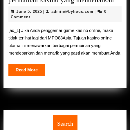
permainan kasino yang mendebarkan
Tujua
June
admin@byhous.
June 5, 2025
admin@byhous.com
0
|
|
utam
5,
Comment
Anda
2025
untuk
[ad_1] Jika Anda penggemar game kasino online, maka
perm
tidak terlihat lagi dari MPO88Asia. Tujuan kasino online
kasin
utama ini menawarkan berbagai permainan yang
yang
mendebarkan dan menarik yang pasti akan membuat Anda
mend
Read
Read More
More
Search