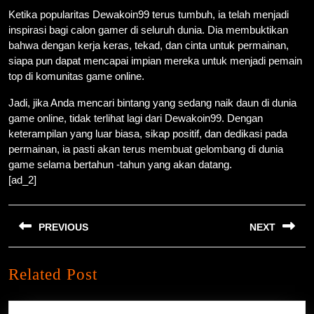
Ketika popularitas Dewakoin99 terus tumbuh, ia telah menjadi
inspirasi bagi calon gamer di seluruh dunia. Dia membuktikan
bahwa dengan kerja keras, tekad, dan cinta untuk permainan,
siapa pun dapat mencapai impian mereka untuk menjadi pemain
top di komunitas game online.
Jadi, jika Anda mencari bintang yang sedang naik daun di dunia
game online, tidak terlihat lagi dari Dewakoin99. Dengan
keterampilan yang luar biasa, sikap positif, dan dedikasi pada
permainan, ia pasti akan terus membuat gelombang di dunia
game selama bertahun -tahun yang akan datang.
[ad_2]
Post
PREVIOUS
NEXT
navigation
Previous
Next
Related Post
post:
post: