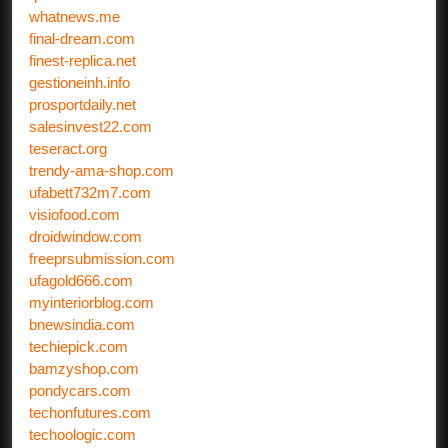
whatnews.me
final-dream.com
finest-replica.net
gestioneinh.info
prosportdaily.net
salesinvest22.com
teseract.org
trendy-ama-shop.com
ufabett732m7.com
visiofood.com
droidwindow.com
freeprsubmission.com
ufagold666.com
myinteriorblog.com
bnewsindia.com
techiepick.com
bamzyshop.com
pondycars.com
techonfutures.com
techoologic.com