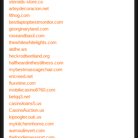
steroids-store.co
arteydecoracion.net
fithog.com
bestlaptopbestmonitor.com
georginaryland.com
roseandbasil.com
thewhitewhitelights.com
atdhe.ws
heckrodtwetland.org
halfheardinthestillness.com
mybestmassagechair.com
ericreed.net
fluxetine.com
mobilecasino8760.com
betqq3.net
casinoloans5.us
CasinoAuction.us
kipooglecouk.us
mykitchennhome.com
aumoulinvert.com
thefoodiepassport.com