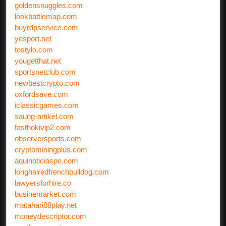
goldensnuggles.com
lookbattlemap.com
buyrdpservice.com
yesport.net
tostylo.com
yougetthat.net
sportsnetclub.com
newbestcrypto.com
oxfordsave.com
iclassicgames.com
saung-artikel.com
fasthokivip2.com
observersports.com
cryptominingplus.com
aquinoticiaspe.com
longhairedfrenchbulldog.com
lawyersforhire.co
businemarket.com
matahari88play.net
moneydescriptor.com