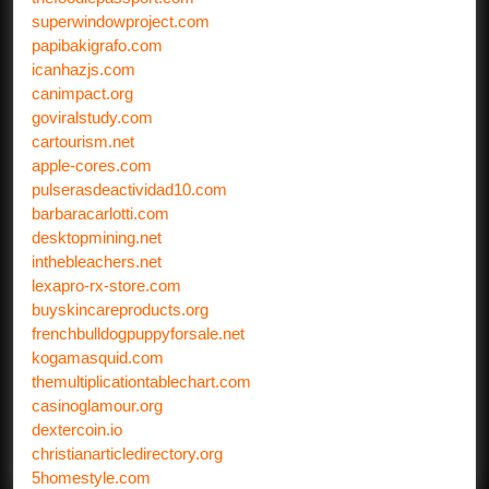
superwindowproject.com
papibakigrafo.com
icanhazjs.com
canimpact.org
goviralstudy.com
cartourism.net
apple-cores.com
pulserasdeactividad10.com
barbaracarlotti.com
desktopmining.net
inthebleachers.net
lexapro-rx-store.com
buyskincareproducts.org
frenchbulldogpuppyforsale.net
kogamasquid.com
themultiplicationtablechart.com
casinoglamour.org
dextercoin.io
christianarticledirectory.org
5homestyle.com