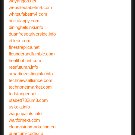
wayang88.net
websiteufabetm4.com
whiteufabetm4.com
anikalappy.com
dininghelsinki.info
duanfrescariverside.info
etilerx.com
finestreplica.net
flounderandfumble.com
healthohunt.com
retefuturah.info
smartinvestinginfo.info
technewsalliance.com
technonetmarket.com
tedstanger.net
ufabett732um3.com
uskola.info
wagonpaints.info
waitfornext.com
clearvisionmarketing.co
quantum-code.co