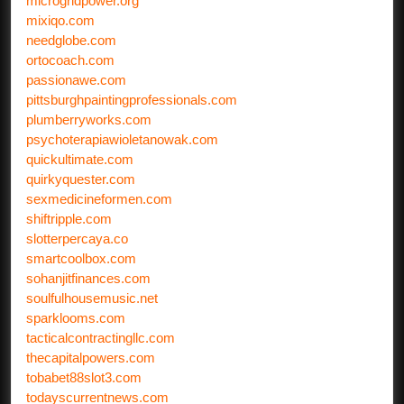
microgridpower.org
mixiqo.com
needglobe.com
ortocoach.com
passionawe.com
pittsburghpaintingprofessionals.com
plumberryworks.com
psychoterapiawioletanowak.com
quickultimate.com
quirkyquester.com
sexmedicineformen.com
shiftripple.com
slotterpercaya.co
smartcoolbox.com
sohanjitfinances.com
soulfulhousemusic.net
sparklooms.com
tacticalcontractingllc.com
thecapitalpowers.com
tobabet88slot3.com
todayscurrentnews.com