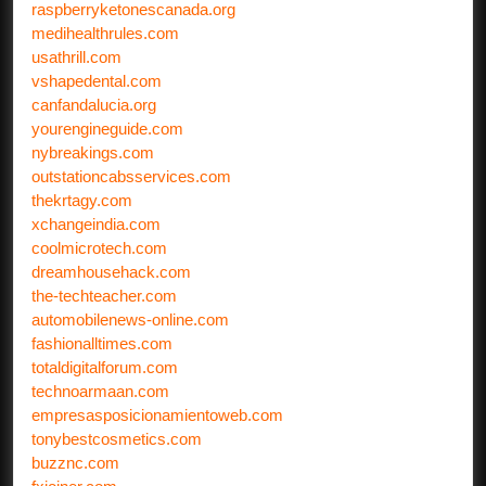
raspberryketonescanada.org
medihealthrules.com
usathrill.com
vshapedental.com
canfandalucia.org
yourengineguide.com
nybreakings.com
outstationcabsservices.com
thekrtagy.com
xchangeindia.com
coolmicrotech.com
dreamhousehack.com
the-techteacher.com
automobilenews-online.com
fashionalltimes.com
totaldigitalforum.com
technoarmaan.com
empresasposicionamientoweb.com
tonybestcosmetics.com
buzznc.com