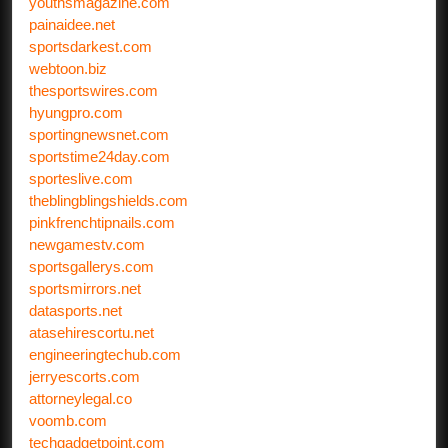
youthsmagazine.com
painaidee.net
sportsdarkest.com
webtoon.biz
thesportswires.com
hyungpro.com
sportingnewsnet.com
sportstime24day.com
sporteslive.com
theblingblingshields.com
pinkfrenchtipnails.com
newgamestv.com
sportsgallerys.com
sportsmirrors.net
datasports.net
atasehirescortu.net
engineeringtechub.com
jerryescorts.com
attorneylegal.co
voomb.com
techgadgetpoint.com