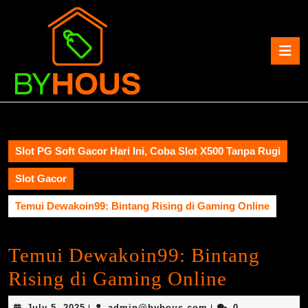
Skip
to
content
O
Skip
B
to
content
Slot PG Soft Gacor Hari Ini, Coba Slot X500 Tanpa Rugi
Slot Gacor
Temui Dewakoin99: Bintang Rising di Gaming Online
Temui Dewakoin99: Bintang
Rising di Gaming Online
July
admin@byhous.com
July 5, 2025
admin@byhous.com
0