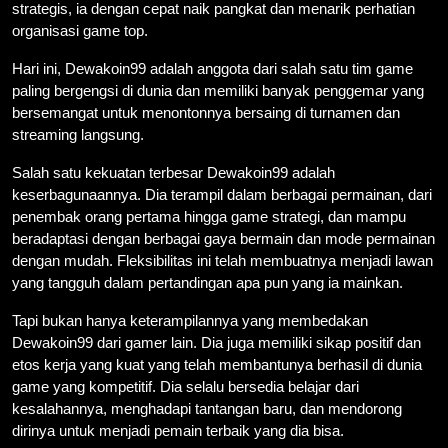
strategis, ia dengan cepat naik pangkat dan menarik perhatian
organisasi game top.
Hari ini, Dewakoin99 adalah anggota dari salah satu tim game
paling bergengsi di dunia dan memiliki banyak penggemar yang
bersemangat untuk menontonnya bersaing di turnamen dan
streaming langsung.
Salah satu kekuatan terbesar Dewakoin99 adalah
keserbagunaannya. Dia terampil dalam berbagai permainan, dari
penembak orang pertama hingga game strategi, dan mampu
beradaptasi dengan berbagai gaya bermain dan mode permainan
dengan mudah. Fleksibilitas ini telah membuatnya menjadi lawan
yang tangguh dalam pertandingan apa pun yang ia mainkan.
Tapi bukan hanya keterampilannya yang membedakan
Dewakoin99 dari gamer lain. Dia juga memiliki sikap positif dan
etos kerja yang kuat yang telah membantunya berhasil di dunia
game yang kompetitif. Dia selalu bersedia belajar dari
kesalahannya, menghadapi tantangan baru, dan mendorong
dirinya untuk menjadi pemain terbaik yang dia bisa.