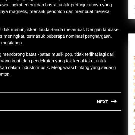
bawa tingkat energi dan hasrat untuk pertunjukannya yang
nya magnetis, menarik penonton dan membuat mereka
69 tidak menunjukkan tanda -tanda melambat. Dengan fanbase
rus meningkat, termasuk beberapa nominasi penghargaan,
 musik pop.
mendorong batas -batas musik pop, tidak terlihat lagi dari
yang kuat, dan pendekatan yang tak kenal takut untuk
ngkan dalam industri musik. Mengawasi bintang yang sedang
onton.
NEXT
Next
post: