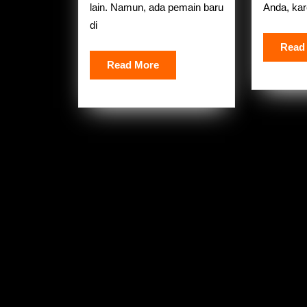
lain. Namun, ada pemain baru
Anda, ka
badai
di
Read
Read
Read More
More