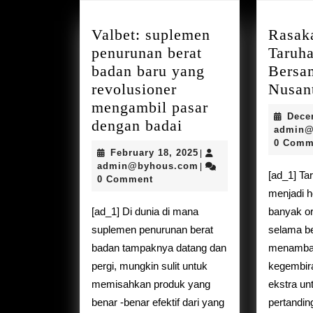
Valbet: suplemen
Rasak
penurunan berat
Taruh
badan baru yang
Bersa
revolusioner
Nusan
mengambil pasar
Dece
Valbet:
dengan badai
admin@
suplemen
0 Comm
February
February 18, 2025
|
penurunan
18,
admin@byhous.com
admin@byhous.com
|
[ad_1] Ta
berat
2025
0 Comment
menjadi h
badan
[ad_1] Di dunia di mana
banyak or
baru
suplemen penurunan berat
selama be
yang
badan tampaknya datang dan
menambah
revolusioner
pergi, mungkin sulit untuk
kegembira
mengambil
memisahkan produk yang
ekstra u
pasar
benar -benar efektif dari yang
pertandin
dengan