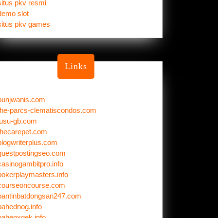
situs pkv resmi
demo slot
situs pkv games
Links
6:
s.com
punjwanis.com
the-parcs-clematiscondos.com
jusu-gb.com
bil
thecarepet.com
blogwriterplus.com
guestpostingseo.com
casinogambitpro.info
pokerplaymasters.info
courseoncourse.com
bantinbatdongsan247.com
bahednog.info
bahenxgek.info