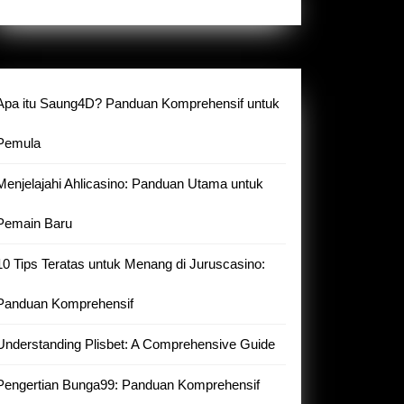
Apa itu Saung4D? Panduan Komprehensif untuk
Pemula
Menjelajahi Ahlicasino: Panduan Utama untuk
Pemain Baru
10 Tips Teratas untuk Menang di Juruscasino:
Panduan Komprehensif
Understanding Plisbet: A Comprehensive Guide
Pengertian Bunga99: Panduan Komprehensif