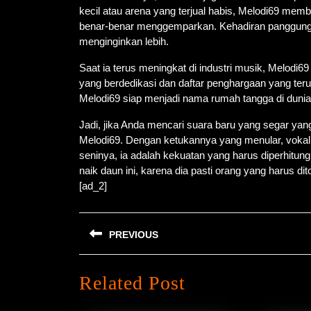
kecil atau arena yang terjual habis, Melodi69 mem
benar-benar menggemparkan. Kehadiran panggung
menginginkan lebih.
Saat ia terus meningkat di industri musik, Melodi
yang berdedikasi dan daftar penghargaan yang te
Melodi69 siap menjadi nama rumah tangga di dunia
Jadi, jika Anda mencari suara baru yang segar yang 
Melodi69. Dengan ketukannya yang menular, vokal 
seninya, ia adalah kekuatan yang harus diperhitu
naik daun ini, karena dia pasti orang yang harus dit
[ad_2]
Post
PREVIOUS
navigation
Previous
Related Post
post: