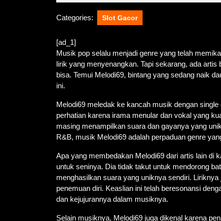
5,
2025
Categories:
Slot Gacor
[ad_1]
Musik pop selalu menjadi genre yang telah memika
lirik yang menyenangkan. Tapi sekarang, ada artis
bisa. Temui Melodi69, bintang yang sedang naik d
ini.
Melodi69 meledak ke kancah musik dengan single 
perhatian karena irama menular dan vokal yang kuat. 
masing menampilkan suara dan gayanya yang unik.
R&B, musik Melodi69 adalah perpaduan genre yang
Apa yang membedakan Melodi69 dari artis lain di 
untuk seninya. Dia tidak takut untuk mendorong b
menghasilkan suara yang uniknya sendiri. Liriknya 
penemuan diri. Keaslian ini telah beresonansi den
dan kejujurannya dalam musiknya.
Selain musiknya, Melodi69 juga dikenal karena pe