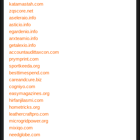
katamastah.com
zqscore.net
aseleraio.info
asticio.info
egardenio.info
arxteamio.info
getalexio.info
accountaudittaxcon.com
prymprint.com
sportkeeda.org
besttimespend.com
careandcure.biz
cogniyo.com
easymagazines.org
hirfanjilasmi.com
hometricks.org
leathercraftpro.com
microgridpower.org
mixiqo.com
needglobe.com