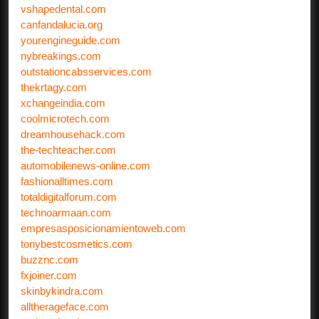
vshapedental.com
canfandalucia.org
yourengineguide.com
nybreakings.com
outstationcabsservices.com
thekrtagy.com
xchangeindia.com
coolmicrotech.com
dreamhousehack.com
the-techteacher.com
automobilenews-online.com
fashionalltimes.com
totaldigitalforum.com
technoarmaan.com
empresasposicionamientoweb.com
tonybestcosmetics.com
buzznc.com
fxjoiner.com
skinbykindra.com
alltherageface.com