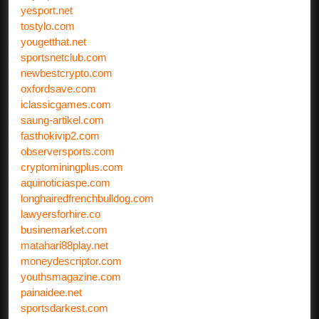
yesport.net
tostylo.com
yougetthat.net
sportsnetclub.com
newbestcrypto.com
oxfordsave.com
iclassicgames.com
saung-artikel.com
fasthokivip2.com
observersports.com
cryptominingplus.com
aquinoticiaspe.com
longhairedfrenchbulldog.com
lawyersforhire.co
businemarket.com
matahari88play.net
moneydescriptor.com
youthsmagazine.com
painaidee.net
sportsdarkest.com