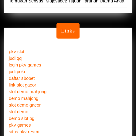
Temukan Sensasi Majestibet: Tujuan Taruhan Utama Anda
Links
pkv slot
judi qq
login pkv games
judi poker
daftar sbobet
link slot gacor
slot demo mahjong
demo mahjong
slot demo gacor
slot demo
demo slot pg
pkv games
situs pkv resmi