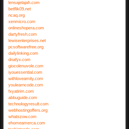
lensajelajah.com
betflik09.net
ncaq.org
xenmicro.com
onlineshopera.com
dartyfresh.com
lewisenterprises.net
pcsoftwarefree.org
dailylinking.com
dnafyx.com
giocolenuvole.com
iyouessential.com
withloveamity.com
youlearncode.com
fxyatirim.com
abbuguide.com
technologyresult.com
webhostingoffers.org
whatszow.com
ehomeamerca.com