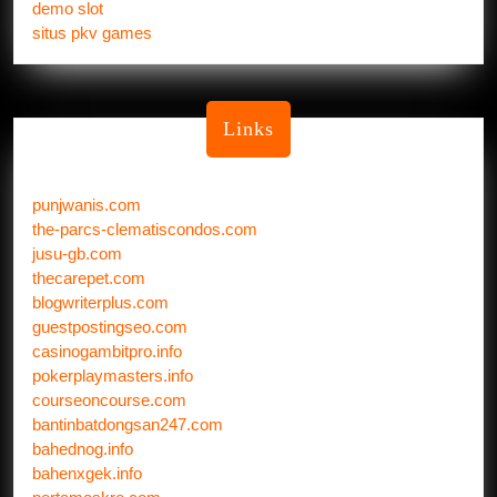
demo slot
situs pkv games
Links
punjwanis.com
the-parcs-clematiscondos.com
jusu-gb.com
thecarepet.com
blogwriterplus.com
guestpostingseo.com
casinogambitpro.info
pokerplaymasters.info
courseoncourse.com
bantinbatdongsan247.com
bahednog.info
bahenxgek.info