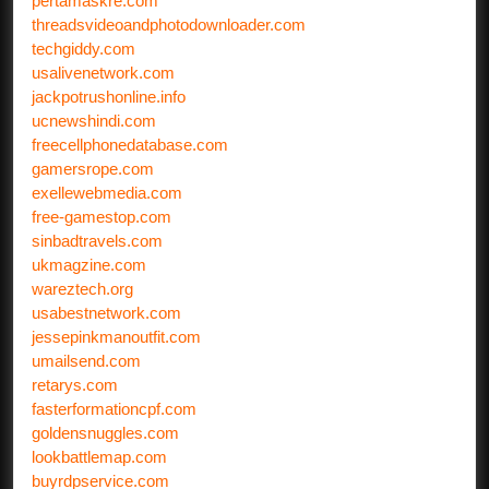
pertamaskre.com
threadsvideoandphotodownloader.com
techgiddy.com
usalivenetwork.com
jackpotrushonline.info
ucnewshindi.com
freecellphonedatabase.com
gamersrope.com
exellewebmedia.com
free-gamestop.com
sinbadtravels.com
ukmagzine.com
wareztech.org
usabestnetwork.com
jessepinkmanoutfit.com
umailsend.com
retarys.com
fasterformationcpf.com
goldensnuggles.com
lookbattlemap.com
buyrdpservice.com