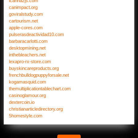
icanhazjs.com
canimpact.org
goviralstudy.com
cartourism.net
apple-cores.com
pulserasdeactividad10.com
barbaracarlotti.com
desktopmining.net
inthebleachers.net
lexapro-rx-store.com
buyskincareproducts.org
frenchbulldogpuppyforsale.net
kogamasquid.com
themultiplicationtablechart.com
casinoglamour.org
dextercoin.io
christianarticledirectory.org
5homestyle.com