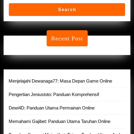
Search
Recent Post
Menjelajahi Dewanaga77: Masa Depan Game Online
Pengertian Jeniustoto: Panduan Komprehensif
Dewi4D: Panduan Utama Permainan Online
Memahami Gajibet: Panduan Utama Taruhan Online