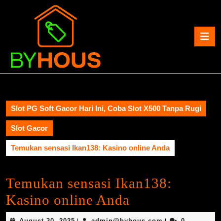
Skip
to
content
O
Skip
B
to
content
Slot PG Soft Gacor Hari Ini, Coba Slot X500 Tanpa Rugi
Slot Gacor
Temukan sensasi Ikan138: Kasino online Anda
Temukan sensasi Ikan138:
Kasino online Anda
August
admin@byhous.
August 30, 2025
admin@byhous.com
0