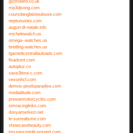
gizmobird.co.uk
mp3djsong.com
coursdanglaistoulouse.com
neptunuslex.com
auguri-di-natale.info
michelewatch.us
omega--watches.us
breitling-watches.us
tgarnettcentrallautoads.com
fixadvert.com
autopluz.co
save3time-c.com
vexonhcf.com
demos-pixelsparadise.com
mediatitude.com
prewarmotorcycles.com
simracinglinks.com
dosyamerkezi.net
le-surrealisme.com
showcasebeauty.com
insurancepolicyexpert.com