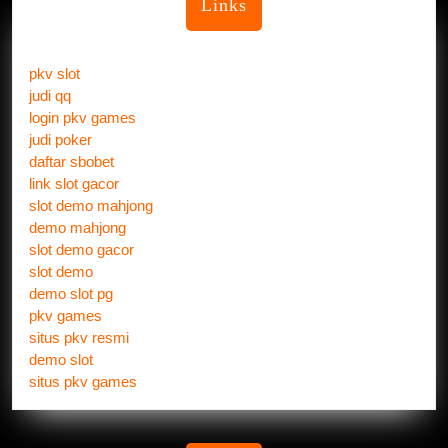
Links
pkv slot
judi qq
login pkv games
judi poker
daftar sbobet
link slot gacor
slot demo mahjong
demo mahjong
slot demo gacor
slot demo
demo slot pg
pkv games
situs pkv resmi
demo slot
situs pkv games