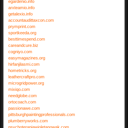
egardenio.info
arxteamio.info
getalexio.info
accountaudittaxcon.com
prymprint.com
sportkeeda.org
besttimespend.com
careandcure.biz
cogniyo.com
easymagazines.org
hirfanjilasmi.com
hometricks.org
leathercraftpro.com
microgridpower.org
mixiqo.com
needglobe.com
ortocoach.com
passionawe.com
pittsburghpaintingprofessionals.com
plumberryworks.com
psychoterapiawioletanowak.com