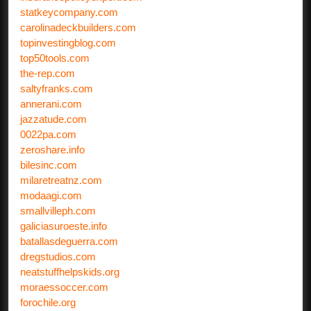
statkeycompany.com
carolinadeckbuilders.com
topinvestingblog.com
top50tools.com
the-rep.com
saltyfranks.com
annerani.com
jazzatude.com
0022pa.com
zeroshare.info
bilesinc.com
milaretreatnz.com
modaagi.com
smallvilleph.com
galiciasuroeste.info
batallasdeguerra.com
dregstudios.com
neatstuffhelpskids.org
moraessoccer.com
forochile.org