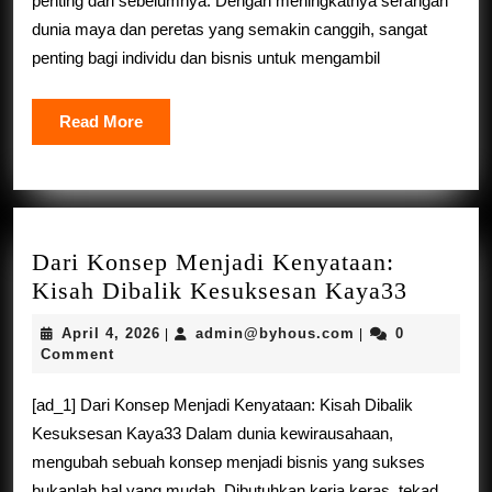
penting dari sebelumnya. Dengan meningkatnya serangan
dunia maya dan peretas yang semakin canggih, sangat
penting bagi individu dan bisnis untuk mengambil
Read
Read More
More
Dari Konsep Menjadi Kenyataan:
Dari
Kisah Dibalik Kesuksesan Kaya33
Konsep
April
admin@byhous.
April 4, 2026
admin@byhous.com
0
|
|
Menjad
4,
Comment
Kenyata
2026
Kisah
[ad_1] Dari Konsep Menjadi Kenyataan: Kisah Dibalik
Dibalik
Kesuksesan Kaya33 Dalam dunia kewirausahaan,
Kesuks
mengubah sebuah konsep menjadi bisnis yang sukses
Kaya33
bukanlah hal yang mudah. Dibutuhkan kerja keras, tekad,