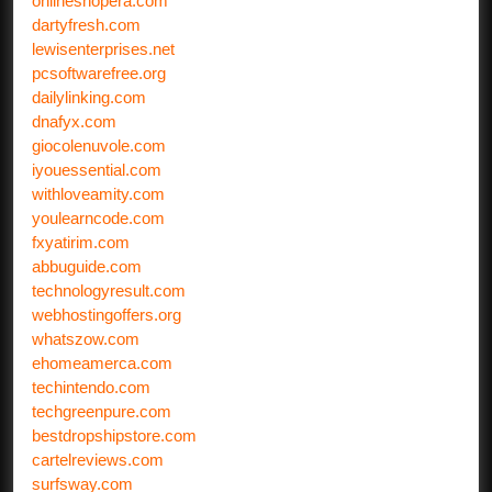
onlineshopera.com
dartyfresh.com
lewisenterprises.net
pcsoftwarefree.org
dailylinking.com
dnafyx.com
giocolenuvole.com
iyouessential.com
withloveamity.com
youlearncode.com
fxyatirim.com
abbuguide.com
technologyresult.com
webhostingoffers.org
whatszow.com
ehomeamerca.com
techintendo.com
techgreenpure.com
bestdropshipstore.com
cartelreviews.com
surfsway.com