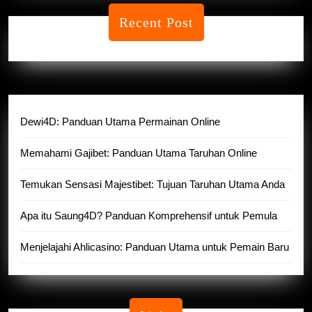
Recent Post
Dewi4D: Panduan Utama Permainan Online
Memahami Gajibet: Panduan Utama Taruhan Online
Temukan Sensasi Majestibet: Tujuan Taruhan Utama Anda
Apa itu Saung4D? Panduan Komprehensif untuk Pemula
Menjelajahi Ahlicasino: Panduan Utama untuk Pemain Baru