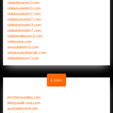
ufabettinwum3.com
ufabetunitedm3.com
ufabetunitedm7.com
ufabetuskedm7.com
ufabetutoredm3.com
ufabetutoredm7.com
ufabetvalleyum3.com
veloxview.com
westufabetm3.com
whiskeybrothersllc.com
wildufabetum7.com
Links
jimsfamousbbq.com
libertywalk-usa.com
australiamovie.net