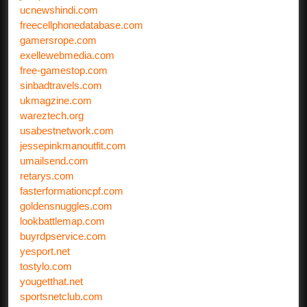
ucnewshindi.com
freecellphonedatabase.com
gamersrope.com
exellewebmedia.com
free-gamestop.com
sinbadtravels.com
ukmagzine.com
wareztech.org
usabestnetwork.com
jessepinkmanoutfit.com
umailsend.com
retarys.com
fasterformationcpf.com
goldensnuggles.com
lookbattlemap.com
buyrdpservice.com
yesport.net
tostylo.com
yougetthat.net
sportsnetclub.com