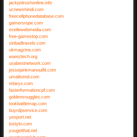
jackpotrushonline.info
ucnewshindi.com
freecellphonedatabase.com
gamersrope.com
exellewebmedia.com
free-gamestop.com
sinbadtravels.com
ukmagzine.com
wareztech.org
usabestnetwork.com
jessepinkmanoutfit.com
umailsend.com
retarys.com
fasterformationcpf.com
goldensnuggles.com
lookbattlemap.com
buyrdpservice.com
yesport.net
tostylo.com
yougetthat.net