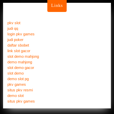
Links
pkv slot
judi qq
login pkv games
judi poker
daftar sbobet
link slot gacor
slot demo mahjong
demo mahjong
slot demo gacor
slot demo
demo slot pg
pkv games
situs pkv resmi
demo slot
situs pkv games