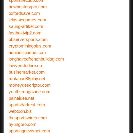
sportsnetclub.com
newbestcrypto.com
oxfordsave.com
iclassicgames.com
saung-artikel.com
fasthokivip2.com
observersports.com
cryptominingplus.com
aquinoticiaspe.com
longhairedfrenchbulldog.com
lawyersforhire.co
businemarket.com
matahari88play.net
moneydescriptor.com
youthsmagazine.com
painaidee.net
sportsdarkest.com
webtoon.biz
thesportswires.com
hyungpro.com
sportingnewsnet.com