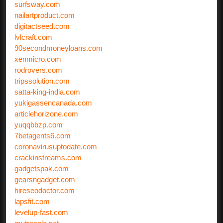
surfsway.com
nailartproduct.com
digitactseed.com
lvlcraft.com
90secondmoneyloans.com
xenmicro.com
rodrovers.com
tripssolution.com
satta-king-india.com
yukigassencanada.com
articlehorizone.com
yuqqbbzp.com
7betagents6.com
coronavirusuptodate.com
crackinstreams.com
gadgetspak.com
gearsngadget.com
hireseodoctor.com
lapsfit.com
levelup-fast.com