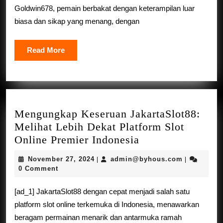
Permainan
Goldwin678, pemain berbakat dengan keterampilan luar
Online
biasa dan sikap yang menang, dengan
Read
Read More
More
Mengungkap Keseruan JakartaSlot88:
Melihat Lebih Dekat Platform Slot
Mengungkap
Online Premier Indonesia
Keseruan
November
admin@by
November 27, 2024
admin@byhous.com
|
|
JakartaSlot88:
27,
0 Comment
Melihat
2024
Lebih
[ad_1] JakartaSlot88 dengan cepat menjadi salah satu
Dekat
platform slot online terkemuka di Indonesia, menawarkan
Platform
beragam permainan menarik dan antarmuka ramah