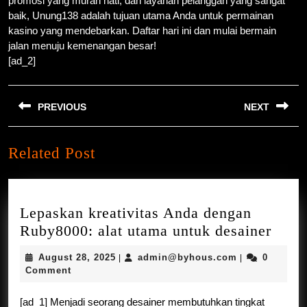
promosi yang murah hati, dan layanan pelanggan yang sangat
baik, Unung138 adalah tujuan utama Anda untuk permainan
kasino yang mendebarkan. Daftar hari ini dan mulai bermain
jalan menuju kemenangan besar!
[ad_2]
Post
PREVIOUS
NEXT
navigation
Previous
Next
Related Post
post:
post:
Lepaskan kreativitas Anda dengan
Lepa
Ruby8000: alat utama untuk desainer
kreat
August
admin@byhou
August 28, 2025
admin@byhous.com
0
|
|
Anda
28,
Comment
deng
2025
Ruby
[ad_1] Menjadi seorang desainer membutuhkan tingkat