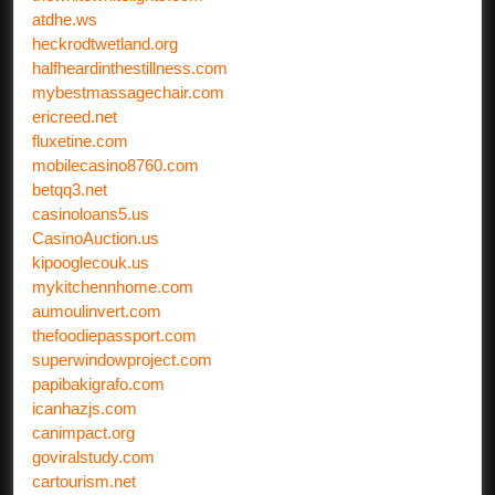
atdhe.ws
heckrodtwetland.org
halfheardinthestillness.com
mybestmassagechair.com
ericreed.net
fluxetine.com
mobilecasino8760.com
betqq3.net
casinoloans5.us
CasinoAuction.us
kipooglecouk.us
mykitchennhome.com
aumoulinvert.com
thefoodiepassport.com
superwindowproject.com
papibakigrafo.com
icanhazjs.com
canimpact.org
goviralstudy.com
cartourism.net