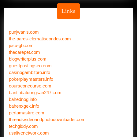
Links
punjwanis.com
the-parcs-clematiscondos.com
jusu-gb.com
thecarepet.com
blogwriterplus.com
guestpostingseo.com
casinogambitpro.info
pokerplaymasters.info
courseoncourse.com
bantinbatdongsan247.com
bahednog.info
bahenxgek.info
pertamaskre.com
threadsvideoandphotodownloader.com
techgiddy.com
usalivenetwork.com