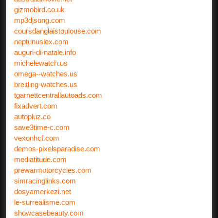
gizmobird.co.uk
mp3djsong.com
coursdanglaistoulouse.com
neptunuslex.com
auguri-di-natale.info
michelewatch.us
omega--watches.us
breitling-watches.us
tgarnettcentrallautoads.com
fixadvert.com
autopluz.co
save3time-c.com
vexonhcf.com
demos-pixelsparadise.com
mediatitude.com
prewarmotorcycles.com
simracinglinks.com
dosyamerkezi.net
le-surrealisme.com
showcasebeauty.com