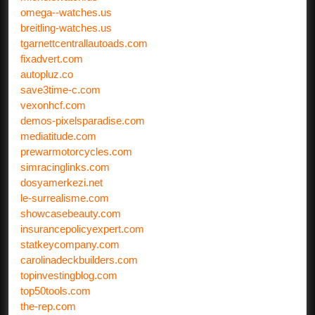
omega--watches.us
breitling-watches.us
tgarnettcentrallautoads.com
fixadvert.com
autopluz.co
save3time-c.com
vexonhcf.com
demos-pixelsparadise.com
mediatitude.com
prewarmotorcycles.com
simracinglinks.com
dosyamerkezi.net
le-surrealisme.com
showcasebeauty.com
insurancepolicyexpert.com
statkeycompany.com
carolinadeckbuilders.com
topinvestingblog.com
top50tools.com
the-rep.com