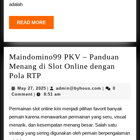
Online
adalah
dengan
Pola
READ
READ MORE
MORE
RTP
Maindomino99 PKV – Panduan
Menang di Slot Online dengan
Maindomino99
Pola RTP
PKV
May
admin@byhous.
May 27, 2025
admin@byhous.com
0
|
|
–
27,
Comment
8:51 am
|
2025
Panduan
Permainan slot online kini menjadi pilihan favorit banyak
Menang
pemain karena menawarkan permainan yang seru, visual
di
menarik, dan kesempatan menang besar. Salah satu
Slot
strategi yang sering digunakan oleh pemain berpengalaman