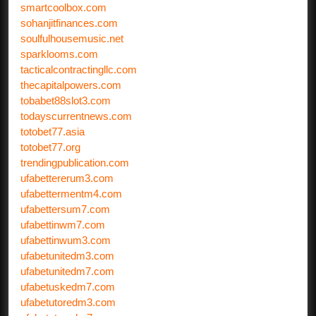
smartcoolbox.com
sohanjitfinances.com
soulfulhousemusic.net
sparklooms.com
tacticalcontractingllc.com
thecapitalpowers.com
tobabet88slot3.com
todayscurrentnews.com
totobet77.asia
totobet77.org
trendingpublication.com
ufabettererum3.com
ufabettermentm4.com
ufabettersum7.com
ufabettinwm7.com
ufabettinwum3.com
ufabetunitedm3.com
ufabetunitedm7.com
ufabetuskedm7.com
ufabetutoredm3.com