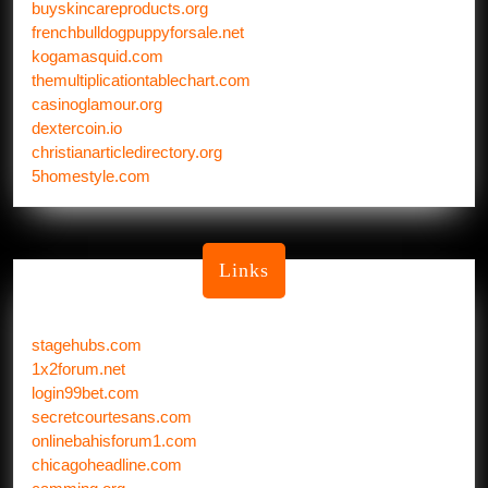
buyskincareproducts.org
frenchbulldogpuppyforsale.net
kogamasquid.com
themultiplicationtablechart.com
casinoglamour.org
dextercoin.io
christianarticledirectory.org
5homestyle.com
Links
stagehubs.com
1x2forum.net
login99bet.com
secretcourtesans.com
onlinebahisforum1.com
chicagoheadline.com