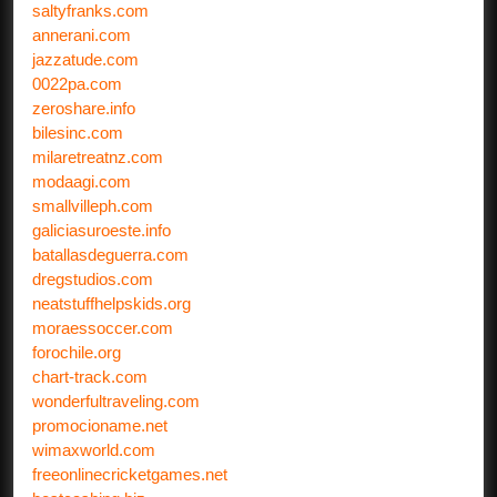
saltyfranks.com
annerani.com
jazzatude.com
0022pa.com
zeroshare.info
bilesinc.com
milaretreatnz.com
modaagi.com
smallvilleph.com
galiciasuroeste.info
batallasdeguerra.com
dregstudios.com
neatstuffhelpskids.org
moraessoccer.com
forochile.org
chart-track.com
wonderfultraveling.com
promocioname.net
wimaxworld.com
freeonlinecricketgames.net