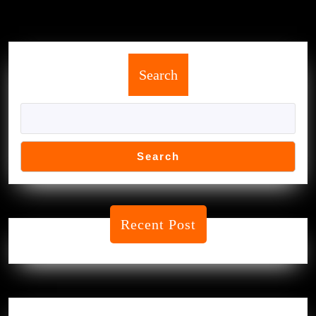
Search
Search
Recent Post