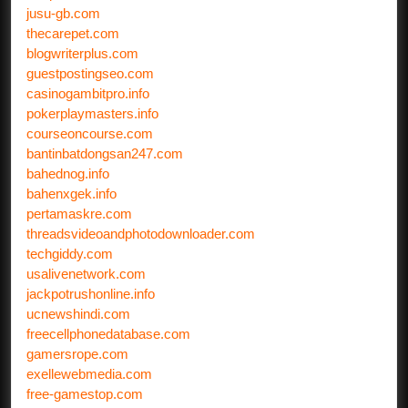
jusu-gb.com
thecarepet.com
blogwriterplus.com
guestpostingseo.com
casinogambitpro.info
pokerplaymasters.info
courseoncourse.com
bantinbatdongsan247.com
bahednog.info
bahenxgek.info
pertamaskre.com
threadsvideoandphotodownloader.com
techgiddy.com
usalivenetwork.com
jackpotrushonline.info
ucnewshindi.com
freecellphonedatabase.com
gamersrope.com
exellewebmedia.com
free-gamestop.com