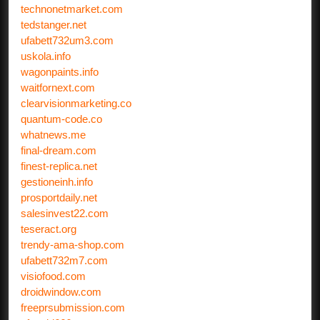
technonetmarket.com
tedstanger.net
ufabett732um3.com
uskola.info
wagonpaints.info
waitfornext.com
clearvisionmarketing.co
quantum-code.co
whatnews.me
final-dream.com
finest-replica.net
gestioneinh.info
prosportdaily.net
salesinvest22.com
teseract.org
trendy-ama-shop.com
ufabett732m7.com
visiofood.com
droidwindow.com
freeprsubmission.com