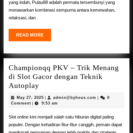
yang indah, Pulau88 adalah permata tersembunyi yang
menawarkan kombinasi sempurna antara kemewahan,
relaksasi, dan
READ
READ MORE
MORE
Championqq PKV – Trik Menang
di Slot Gacor dengan Teknik
Championqq
Autoplay
PKV
May
admin@byhous.
May 27, 2025
admin@byhous.com
0
|
|
–
27,
Comment
9:53 am
|
2025
Trik
Slot online kini menjadi salah satu hiburan digital paling
Menang
populer. Dengan kehadiran fitur-fitur canggih, pemain dapat
di
menikmati permainan dengan lebih praktis dan strategis.