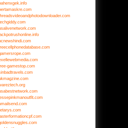
bahenxgek.info
pertamaskre.com
threadsvideoandphotodownloader.com
techgiddy.com
usalivenetwork.com
jackpotrushonline.info
ucnewshindi.com
freecellphonedatabase.com
gamersrope.com
exellewebmedia.com
free-gamestop.com
sinbadtravels.com
ukmagzine.com
wareztech.org
usabestnetwork.com
jessepinkmanoutfit.com
umailsend.com
retarys.com
fasterformationcpf.com
goldensnuggles.com