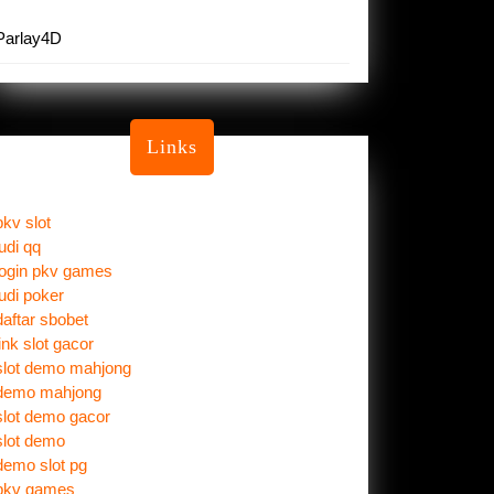
Parlay4D
Links
pkv slot
judi qq
login pkv games
judi poker
daftar sbobet
link slot gacor
slot demo mahjong
demo mahjong
slot demo gacor
slot demo
demo slot pg
pkv games