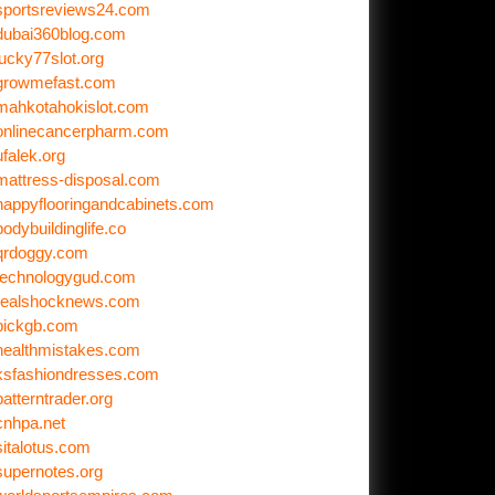
sportsreviews24.com
dubai360blog.com
lucky77slot.org
growmefast.com
mahkotahokislot.com
onlinecancerpharm.com
ufalek.org
mattress-disposal.com
happyflooringandcabinets.com
bodybuildinglife.co
qrdoggy.com
technologygud.com
realshocknews.com
pickgb.com
healthmistakes.com
ksfashiondresses.com
patterntrader.org
cnhpa.net
sitalotus.com
supernotes.org