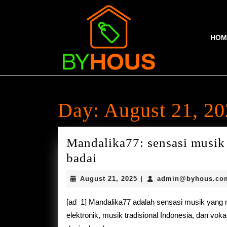
Skip
to
content
HOM
Skip
to
content
Day:
August 21, 2
Mandalika77: sensasi musi
Mandalika77:
badai
sensasi
August
August 21, 2025
admin@byhous.co
|
musik
21,
2025
yang
[ad_1] Mandalika77 adalah sensasi musik yang 
elektronik, musik tradisional Indonesia, dan vok
mengambil