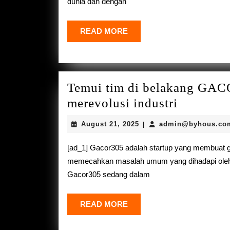
dunia dan dengan
dunia
dengan
READ
READ MORE
badai
MORE
Temui tim di belakang GACO
Temui
merevolusi industri
tim
August
August 21, 2025
admin@byhous.co
|
di
21,
2025
belakang
[ad_1] Gacor305 adalah startup yang membuat ge
memecahkan masalah umum yang dihadapi oleh bi
GACOR3
Gacor305 sedang dalam
Bagaima
startup
READ
READ MORE
ini
MORE
merevolu