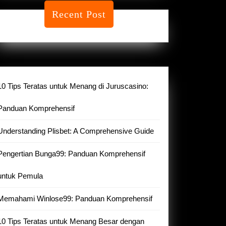
Recent Post
10 Tips Teratas untuk Menang di Juruscasino:
Panduan Komprehensif
Understanding Plisbet: A Comprehensive Guide
Pengertian Bunga99: Panduan Komprehensif
untuk Pemula
Memahami Winlose99: Panduan Komprehensif
10 Tips Teratas untuk Menang Besar dengan