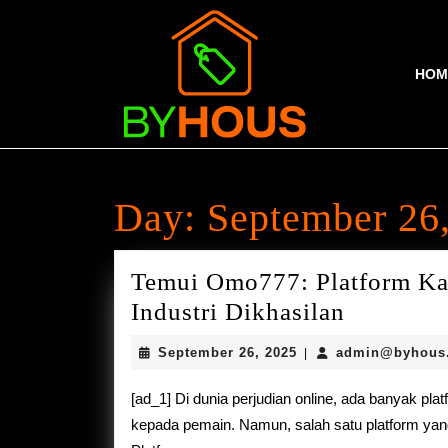
Skip
to
content
HOM
Skip
to
content
Day:
September 26
Temui Omo777: Platform Ka
Temui
Industri Dikhasilan
Omo777:
September
September 26, 2025
admin@byhous
|
Platform
26,
2025
Kasino
[ad_1] Di dunia perjudian online, ada banyak p
kepada pemain. Namun, salah satu platform yan
Online