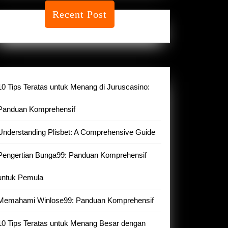
Recent Post
n
10 Tips Teratas untuk Menang di Juruscasino:
Panduan Komprehensif
Understanding Plisbet: A Comprehensive Guide
Pengertian Bunga99: Panduan Komprehensif
untuk Pemula
Memahami Winlose99: Panduan Komprehensif
10 Tips Teratas untuk Menang Besar dengan