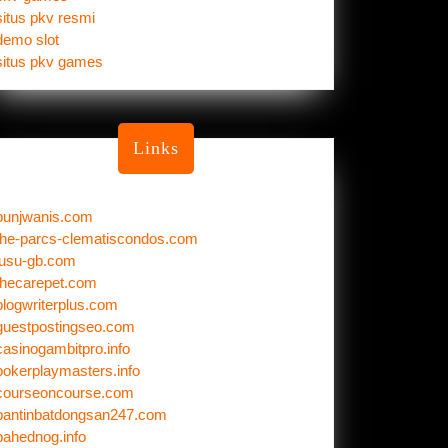
situs pkv resmi
demo slot
situs pkv games
Links
punjwanis.com
the-parcs-clematiscondos.com
jusu-gb.com
thecarepet.com
blogwriterplus.com
guestpostingseo.com
casinogambitpro.info
pokerplaymasters.info
courseoncourse.com
bantinbatdongsan247.com
bahednog.info