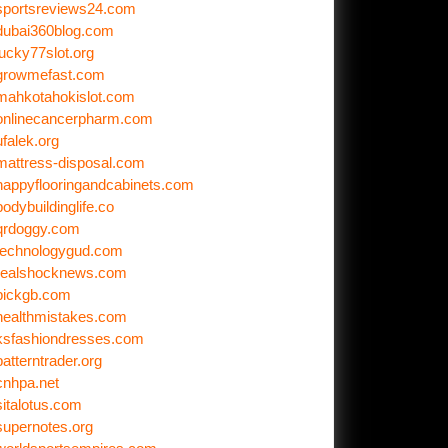
sportsreviews24.com
dubai360blog.com
lucky77slot.org
growmefast.com
mahkotahokislot.com
onlinecancerpharm.com
ufalek.org
mattress-disposal.com
happyflooringandcabinets.com
bodybuildinglife.co
qrdoggy.com
technologygud.com
realshocknews.com
pickgb.com
healthmistakes.com
ksfashiondresses.com
patterntrader.org
cnhpa.net
sitalotus.com
supernotes.org