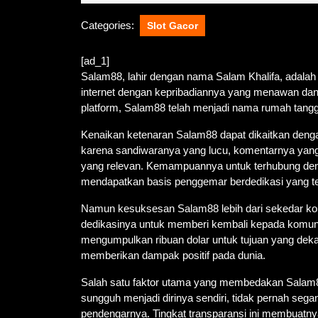
29,
2026
Categories:
Slot Gacor
[ad_1]
Salam88, lahir dengan nama Salam Khalifa, adalah
internet dengan kepribadiannya yang menawan dan 
platform, Salam88 telah menjadi nama rumah tangga
Kenaikan ketenaran Salam88 dapat dikaitkan deng
karena sandiwaranya yang lucu, komentarnya yang 
yang relevan. Kemampuannya untuk terhubung den
mendapatkan basis penggemar berdedikasi yang ter
Namun kesuksesan Salam88 lebih dari sekedar konte
dedikasinya untuk memberi kembali kepada komunita
mengumpulkan ribuan dolar untuk tujuan yang dek
memberikan dampak positif pada dunia.
Salah satu faktor utama yang membedakan Salam88 
sungguh menjadi dirinya sendiri, tidak pernah se
pendengarnya. Tingkat transparansi ini membuatnya