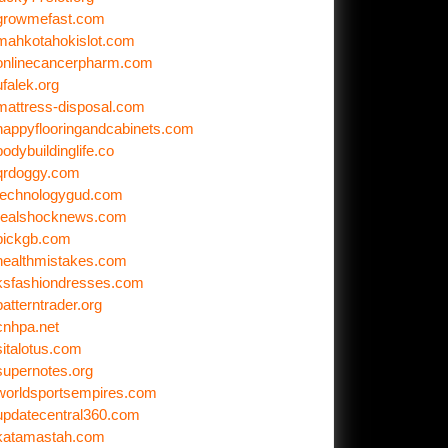
growmefast.com
mahkotahokislot.com
onlinecancerpharm.com
ufalek.org
mattress-disposal.com
happyflooringandcabinets.com
bodybuildinglife.co
qrdoggy.com
technologygud.com
realshocknews.com
pickgb.com
healthmistakes.com
ksfashiondresses.com
patterntrader.org
cnhpa.net
sitalotus.com
supernotes.org
worldsportsempires.com
updatecentral360.com
katamastah.com