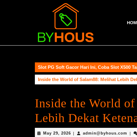
Skip
to
content
HOM
Skip
to
content
Slot PG Soft Gacor Hari Ini, Coba Slot X500 T
Inside the World of Salam88: Melihat Lebih De
Inside the World o
Lebih Dekat Ketena
May
adm
May 29, 2026
admin@byhous.com
|
|