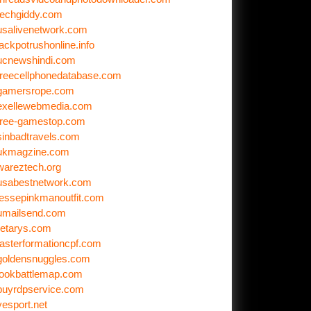
techgiddy.com
usalivenetwork.com
jackpotrushonline.info
ucnewshindi.com
freecellphonedatabase.com
gamersrope.com
exellewebmedia.com
free-gamestop.com
sinbadtravels.com
ukmagzine.com
wareztech.org
usabestnetwork.com
jessepinkmanoutfit.com
umailsend.com
retarys.com
fasterformationcpf.com
goldensnuggles.com
lookbattlemap.com
buyrdpservice.com
yesport.net