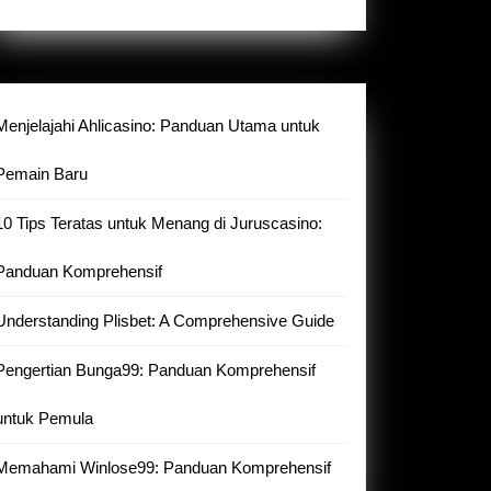
Menjelajahi Ahlicasino: Panduan Utama untuk
Pemain Baru
10 Tips Teratas untuk Menang di Juruscasino:
Panduan Komprehensif
Understanding Plisbet: A Comprehensive Guide
Pengertian Bunga99: Panduan Komprehensif
untuk Pemula
Memahami Winlose99: Panduan Komprehensif