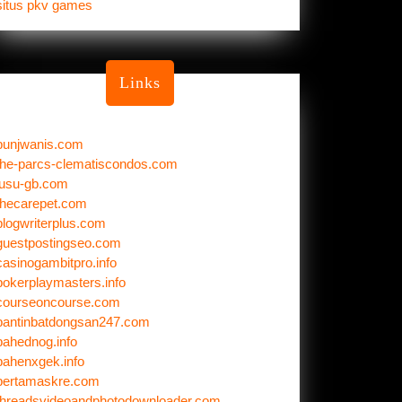
situs pkv games
00:
usi
Links
s.com
r
punjwanis.com
the-parcs-clematiscondos.com
jusu-gb.com
gi
thecarepet.com
blogwriterplus.com
guestpostingseo.com
casinogambitpro.info
pokerplaymasters.info
courseoncourse.com
bantinbatdongsan247.com
bahednog.info
bahenxgek.info
pertamaskre.com
threadsvideoandphotodownloader.com