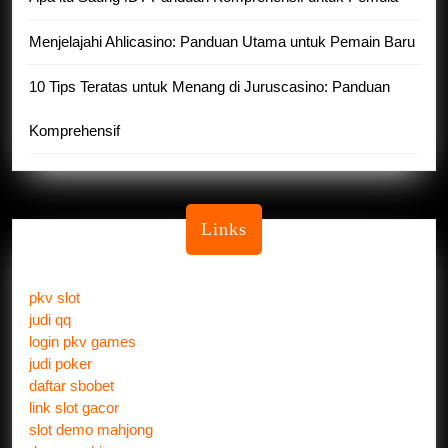
Menjelajahi Ahlicasino: Panduan Utama untuk Pemain Baru
10 Tips Teratas untuk Menang di Juruscasino: Panduan
Komprehensif
Links
pkv slot
judi qq
login pkv games
judi poker
daftar sbobet
link slot gacor
slot demo mahjong