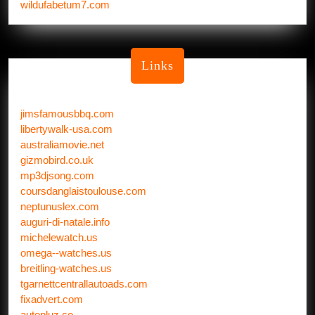
wildufabetum7.com
Links
jimsfamousbbq.com
libertywalk-usa.com
australiamovie.net
gizmobird.co.uk
mp3djsong.com
coursdanglaistoulouse.com
neptunuslex.com
auguri-di-natale.info
michelewatch.us
omega--watches.us
breitling-watches.us
tgarnettcentrallautoads.com
fixadvert.com
autopluz.co