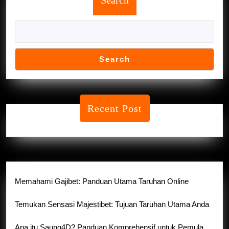
Search
Recent Post
Memahami Gajibet: Panduan Utama Taruhan Online
Temukan Sensasi Majestibet: Tujuan Taruhan Utama Anda
Apa itu Saung4D? Panduan Komprehensif untuk Pemula