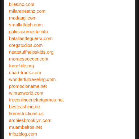
bilesinc.com
milaretreatnz.com
modaagi.com
smallvilleph.com
galiciasuroeste.info
batallasdeguerra.com
dregstudios.com
neatstuffhelpskids.org
moraessoccer.com
forochile.org
chart-track.com
wonderfultraveling.com
promocioname.net
wimaxworld.com
freeonlinecricketgames.net
bestcashing.biz
firerestrictions.us
archiesbrooklyn.com
muambeiros.net
infozblog.com