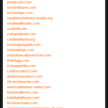
pondycars.com
techonfutures.com
techoologic.com
raspberryketonescanada.org
medihealthrules.com
usathrill.com
vshapedental.com
canfandalucia.org
yourengineguide.com
nybreakings.com
outstationcabsservices.com
thekrtagy.com
xchangeindia.com
coolmicrotech.com
dreamhousehack.com
the-techteacher.com
automobilenews-online.com
fashionalltimes.com
totaldigitalforum.com
technoarmaan.com