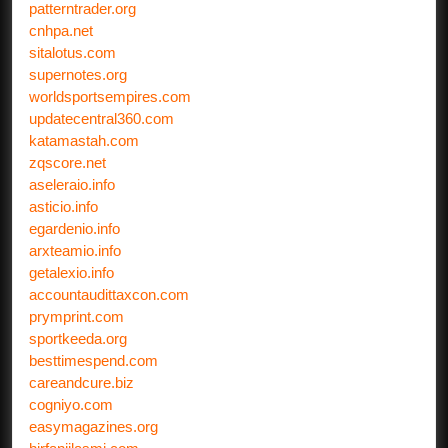
patterntrader.org
cnhpa.net
sitalotus.com
supernotes.org
worldsportsempires.com
updatecentral360.com
katamastah.com
zqscore.net
aseleraio.info
asticio.info
egardenio.info
arxteamio.info
getalexio.info
accountaudittaxcon.com
prymprint.com
sportkeeda.org
besttimespend.com
careandcure.biz
cogniyo.com
easymagazines.org