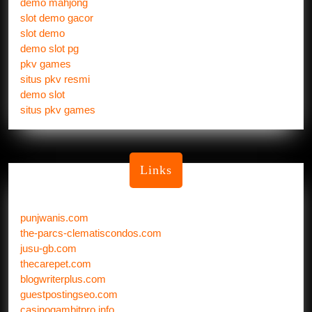
demo mahjong
slot demo gacor
slot demo
demo slot pg
pkv games
situs pkv resmi
demo slot
situs pkv games
Links
punjwanis.com
the-parcs-clematiscondos.com
jusu-gb.com
thecarepet.com
blogwriterplus.com
guestpostingseo.com
casinogambitpro.info