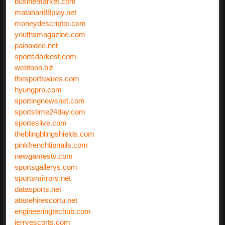
businemarket.com
matahari88play.net
moneydescriptor.com
youthsmagazine.com
painaidee.net
sportsdarkest.com
webtoon.biz
thesportswires.com
hyungpro.com
sportingnewsnet.com
sportstime24day.com
sporteslive.com
theblingblingshields.com
pinkfrenchtipnails.com
newgamestv.com
sportsgallerys.com
sportsmirrors.net
datasports.net
atasehirescortu.net
engineeringtechub.com
jerryescorts.com