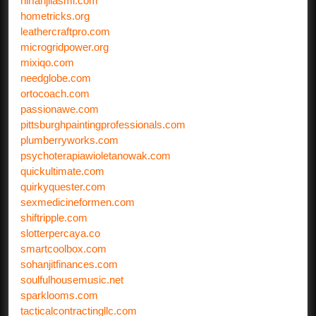
hirfanjilasmi.com
hometricks.org
leathercraftpro.com
microgridpower.org
mixiqo.com
needglobe.com
ortocoach.com
passionawe.com
pittsburghpaintingprofessionals.com
plumberryworks.com
psychoterapiawioletanowak.com
quickultimate.com
quirkyquester.com
sexmedicineformen.com
shiftripple.com
slotterpercaya.co
smartcoolbox.com
sohanjitfinances.com
soulfulhousemusic.net
sparklooms.com
tacticalcontractingllc.com