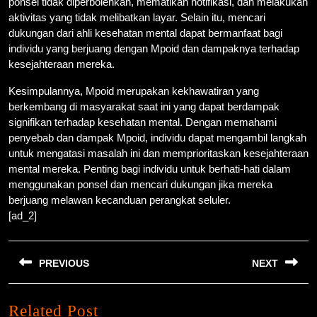
ponsel tidak diperbolehkan, mematikan notifikasi, dan melakukan
aktivitas yang tidak melibatkan layar. Selain itu, mencari
dukungan dari ahli kesehatan mental dapat bermanfaat bagi
individu yang berjuang dengan Mpoid dan dampaknya terhadap
kesejahteraan mereka.
Kesimpulannya, Mpoid merupakan kekhawatiran yang
berkembang di masyarakat saat ini yang dapat berdampak
signifikan terhadap kesehatan mental. Dengan memahami
penyebab dan dampak Mpoid, individu dapat mengambil langkah
untuk mengatasi masalah ini dan memprioritaskan kesejahteraan
mental mereka. Penting bagi individu untuk berhati-hati dalam
menggunakan ponsel dan mencari dukungan jika mereka
berjuang melawan kecanduan perangkat seluler.
[ad_2]
Post
PREVIOUS
NEXT
navigation
Previous
Next
Related Post
post:
post: