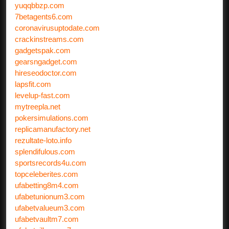
yuqqbbzp.com
7betagents6.com
coronavirusuptodate.com
crackinstreams.com
gadgetspak.com
gearsngadget.com
hireseodoctor.com
lapsfit.com
levelup-fast.com
mytreepla.net
pokersimulations.com
replicamanufactory.net
rezultate-loto.info
splendifulous.com
sportsrecords4u.com
topceleberites.com
ufabetting8m4.com
ufabetunionum3.com
ufabetvalueum3.com
ufabetvaultm7.com