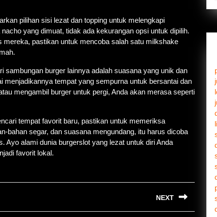
rkan pilihan sisi lezat dan topping untuk melengkapi
acho yang dimuat, tidak ada kekurangan opsi untuk dipilih.
 mereka, pastikan untuk mencoba salah satu milkshake
umah.
ri sambungan burger lainnya adalah suasana yang unik dan
ai menjadikannya tempat yang sempurna untuk bersantai dan
tau mengambil burger untuk pergi, Anda akan merasa seperti
ncari tempat favorit baru, pastikan untuk memeriksa
an-bahan segar, dan suasana mengundang, itu harus dicoba
 Ayo alami dunia burgerslot yang lezat untuk diri Anda
di favorit lokal.
NEXT