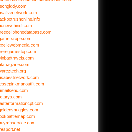
techgiddy.com
usalivenetwork.com
jackpotrushonline.info
ucnewshindi.com
freecellphonedatabase.com
gamersrope.com
exellewebmedia.com
free-gamestop.com
sinbadtravels.com
ukmagzine.com
wareztech.org
usabestnetwork.com
jessepinkmanoutfit.com
umailsend.com
retarys.com
fasterformationcpf.com
goldensnuggles.com
lookbattlemap.com
buyrdpservice.com
yesport.net