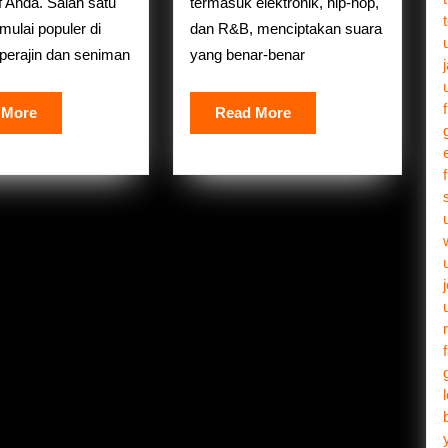
if Anda. Salah satu
termasuk elektronik, hip-hop,
mulai populer di
dan R&B, menciptakan suara
perajin dan seniman
yang benar-benar
Read
Read
 More
Read More
More
More