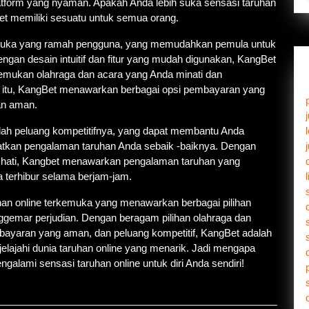
form yang nyaman. Apakah Anda lebih suka sensasi taruhan
et memiliki sesuatu untuk semua orang.
armuka yang ramah pengguna, yang memudahkan pemula untuk
gan desain intuitif dan fitur yang mudah digunakan, KangBet
mukan olahraga dan acara yang Anda minati dan
itu, KangBet menawarkan berbagai opsi pembayaran yang
an aman.
lah peluang kompetitifnya, yang dapat membantu Anda
an pengalaman taruhan Anda sebaik -baiknya. Dengan
ah hati, Kangbet menawarkan pengalaman taruhan yang
terhibur selama berjam-jam.
han online terkemuka yang menawarkan berbagai pilihan
ggemar perjudian. Dengan beragam pilihan olahraga dan
ayaran yang aman, dan peluang kompetitif, KangBet adalah
elajahi dunia taruhan online yang menarik. Jadi mengapa
galami sensasi taruhan online untuk diri Anda sendiri!