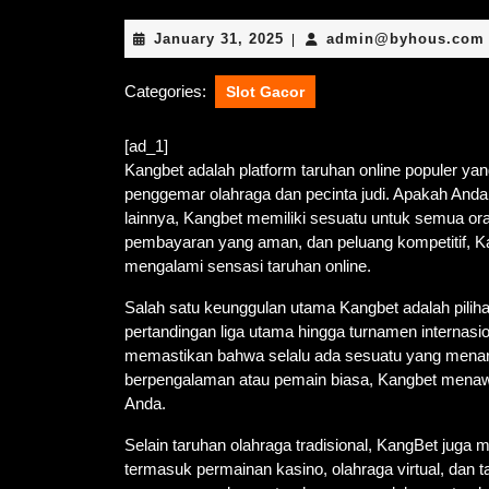
January
January 31, 2025
admin@byhous.com
|
31,
2025
Categories:
Slot Gacor
[ad_1]
Kangbet adalah platform taruhan online populer ya
penggemar olahraga dan pecinta judi. Apakah Anda 
lainnya, Kangbet memiliki sesuatu untuk semua o
pembayaran yang aman, dan peluang kompetitif, K
mengalami sensasi taruhan online.
Salah satu keunggulan utama Kangbet adalah piliha
pertandingan liga utama hingga turnamen internasi
memastikan bahwa selalu ada sesuatu yang menari
berpengalaman atau pemain biasa, Kangbet menaw
Anda.
Selain taruhan olahraga tradisional, KangBet juga 
termasuk permainan kasino, olahraga virtual, dan t