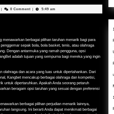
admin@byhous.com
0 Comment
5:49 am
|
|
ng menawarkan berbagai pilihan taruhan menarik bagi para
penggemar sepak bola, bola basket, tenis, atau olahraga
rang. Dengan antarmuka yang ramah pengguna, opsi
angBet adalah tujuan yang sempurna bagi mereka yang ingin
n olahraga dan acara yang luas untuk dipertahankan. Dari
onal, Kangbet mencakup berbagai olahraga dan kompetisi,
k untuk dipertaruhkan. Apakah Anda seorang petaruh
arkan beragam opsi taruhan yang sesuai dengan preferensi
menawarkan berbagai pilihan perjudian menarik lainnya,
aruhan langsung. Ini berarti Anda dapat menikmati berbagai