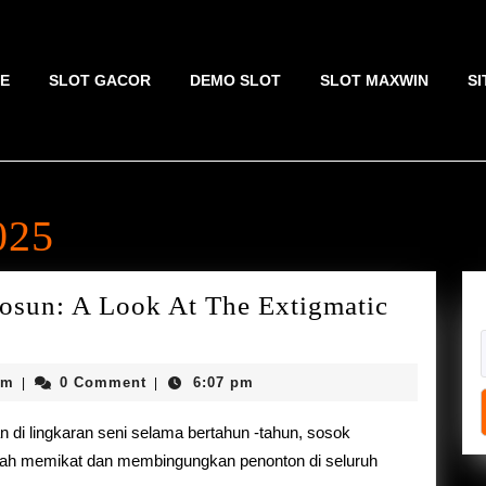
E
SLOT GACOR
DEMO SLOT
SLOT MAXWIN
S
025
osun: A Look At The Extigmatic
admin@byhous.com
om
0 Comment
6:07 pm
|
|
 di lingkaran seni selama bertahun -tahun, sosok
telah memikat dan membingungkan penonton di seluruh