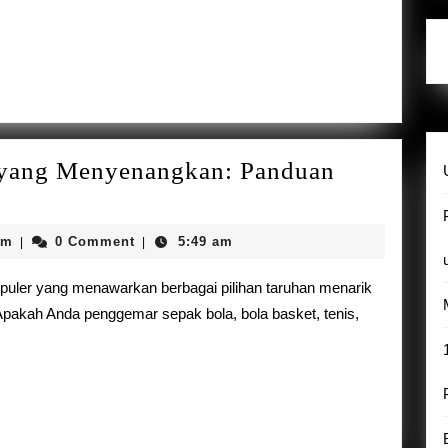
 yang Menyenangkan: Panduan
ajahi
admin@byhous.com
om
0 Comment
5:49 am
|
|
et
populer yang menawarkan berbagai pilihan taruhan menarik
 Apakah Anda penggemar sepak bola, bola basket, tenis,
nangkan:
an
an