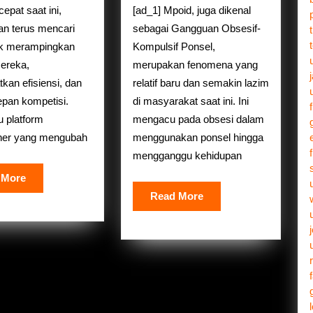
epat saat ini,
[ad_1] Mpoid, juga dikenal
terhadap
an terus mencari
sebagai Gangguan Obsesif-
Kesehatan
uk merampingkan
Kompulsif Ponsel,
Mental
ereka,
merupakan fenomena yang
kan efisiensi, dan
relatif baru dan semakin lazim
depan kompetisi.
di masyarakat saat ini. Ini
u platform
mengacu pada obsesi dalam
oner yang mengubah
menggunakan ponsel hingga
mengganggu kehidupan
Read
 More
More
Read
Read More
More