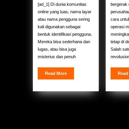
[ad_1] Di dunia komunitas
bergerak c
Dibalik
online yang luas, nama layar
perusaha
Nama
atau nama pengguna sering
cara unt
Layar
kali digunakan sebagai
operasi m
bentuk identifikasi pengguna.
meningkat
Mereka bisa sederhana dan
tetap di 
lugas, atau bisa juga
Salah sat
misterius dan penuh
revolusi
Read
Read More
Read
More