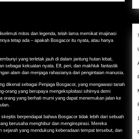
selimuti mitos dan legenda, telah lama memikat imajinasi
nya tetap ada – apakah Bosgacor itu nyata, atau hanya
bunyi yang terletak jauh di dalam jantung hutan lebat,
an sebagai kekuatan nyata. Elf, peri, dan makhluk fantastik
dengan alam dan menjaga rahasianya dari pengintaian manusia.
yang dikenal sebagai Penjaga Bosgacor, yang mengawasi tanah
ng-orang yang berupaya mengeksploitasi sihirnya demi
a orang yang berhati murni yang dapat menemukan jalan ke
ulan.
ra skeptis berpendapat bahwa Bosgacor tidak lebih dari sebuah
ang berusaha menghibur dan menginspirasi. Mereka
an sejarah yang mendukung keberadaan tempat tersebut, dan