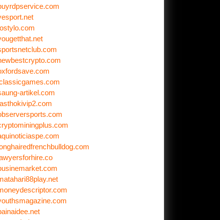
buyrdpservice.com
yesport.net
tostylo.com
yougetthat.net
sportsnetclub.com
newbestcrypto.com
oxfordsave.com
iclassicgames.com
saung-artikel.com
fasthokivip2.com
observersports.com
cryptominingplus.com
aquinoticiaspe.com
longhairedfrenchbulldog.com
lawyersforhire.co
businemarket.com
matahari88play.net
moneydescriptor.com
youthsmagazine.com
painaidee.net