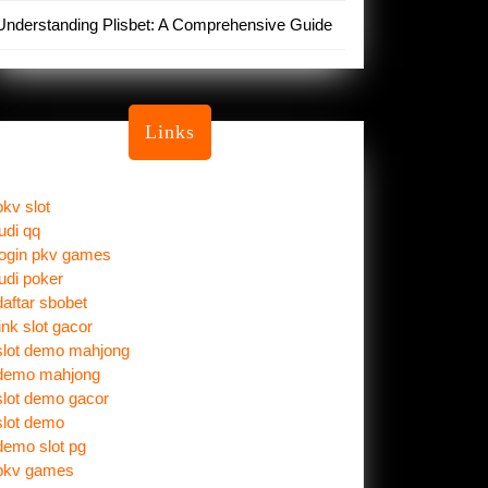
Understanding Plisbet: A Comprehensive Guide
Links
pkv slot
judi qq
login pkv games
judi poker
daftar sbobet
link slot gacor
slot demo mahjong
demo mahjong
slot demo gacor
slot demo
demo slot pg
pkv games