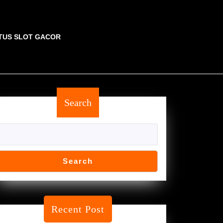
ITUS SLOT GACOR
Search
Search
Recent Post